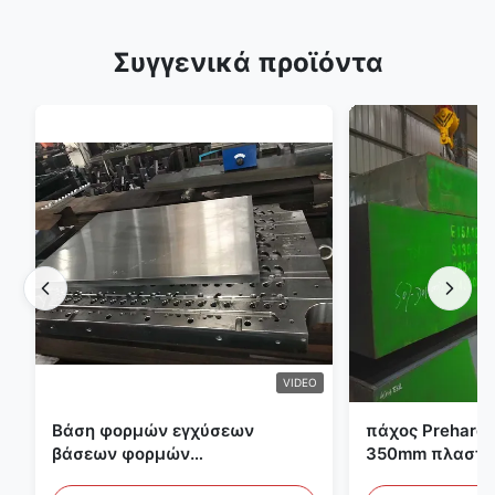
Συγγενικά προϊόντα
VIDEO
Βάση φορμών εγχύσεων
πάχος Preharde
βάσεων φορμών
350mm πλαστικ
προσχηματισμών S136 P20
εργαλείων φο