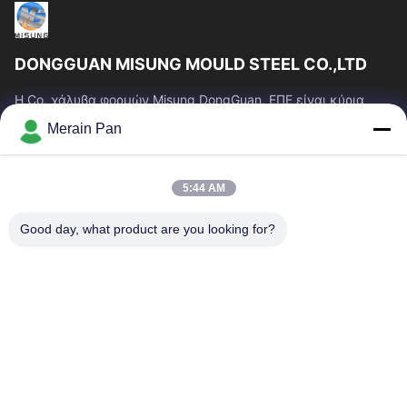
DONGGUAN MISUNG MOULD STEEL CO.,LTD
Η Co. χάλυβα φορμών Misung DongGuan, ΕΠΕ είναι κύρια
επιχείρηση του ανεφοδιασμού που ο πλαστικός χάλυβας
Merain Pan
κύβων, καυτός χάλυβας εργασίας, κρύος...
Γρήγοροι Σύνδεσμοι
5:44 AM
Σπίτι
Προϊόντα
Εμφάνιση VR
Περίπου Εμείς
Good day, what product are you looking for?
Γύρος Εργοστασίων
Ποιοτικός Έλεγχος
Μας Ελάτε Σε Επαφή Με
Ειδήσεις
Περιπτώσεις
Επικοινωνήστε Μαζί Μας
0086-769-13537200896
merain.pan@misung-steel.com