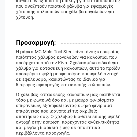
καθιστούν εξαιρετική επιλογή για κατασκευαστές
που αναζητούν ποιοτικό χάλυβα για εφαρμογές
χύτευσης καλουπιών και χάλυβα εργαλείων για
χύτευση.
Προσαρμογή:
Η μάρκα MC Mold Tool Steel είναι ένας κορυφαίας
ποιότητας χάλυβας εργαλείων για καλούπια, που
προέρχεται από την Κίνα. Σχεδιασμένο ειδικά για
χάλυβα για κατασκευή καλουπιών, αυτό το προϊόν
προσφέρει υψηλή μορφοποίηση και υψηλή αντοχή
σε εφελκυσμό, καθιστώντας το ιδανικό για
διάφορες εφαρμογές κατασκευής καλουπιών.
Ο χάλυβας κατασκευής καλουπιών μας διατίθεται
τόσο με φωτεινά όσο και με μαύρα φινιρίσματα
επιφανειών, εξασφαλίζοντας υψηλό φινίρισμα
επιφάνειας που ικανοποιεί τις ακριβείς
απαιτήσεις σας. Ο χάλυβας διαθέτει επίσης υψηλή
αντοχή στην κόπωση, παρέχοντας ανθεκτικότητα
και μεγάλη διάρκεια ζωής σε απαιτητικά
περιβάλλοντα παραγωγής.