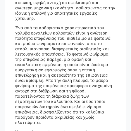
κόπωση, υψηλή αντοχή σε εφελκυσμό και
ανώτερη μηχανική ικανότητα, καθιστώντας το την
ιδανική επιλογή για απαιτητικές εργασίες
χύτευσης.
Ένα από τα καθοριστικά χαρακτηριστικά του
χάλυβα εργαλείων καλουπιών είναι η ανώτερη
ποιότητα επιφάνειας του. Διαθέσιμο σε φωτεινά
και μαύρα φινιρίσματα επιφανειών, αυτό το
ατσάλι ικανοποιεί διαφορετικές αισθητικές και
λειτουργικές απαιτήσεις. Το φωτεινό φινίρισμα
της επιφάνειας παρέχει μια ομαλή και
ανακλαστική εμφάνιση, η οποία είναι ιδιαίτερα
ευεργετική σε εφαρμογές όπου η οπτική
επιθεώρηση και η ακεραιότητα της επιφάνειας
είναι κρίσιμες. Από την άλλη πλευρά, το μαύρο
φινίρισμα της επιφάνειας προσφέρει ενισχυμένη
αντοχή στη διάβρωση και τη φθορά,
παρατείνοντας τη διάρκεια ζωής των
εξαρτημάτων του καλουπιού. Και οι δύο τύποι
επιφανειών διατηρούν ένα υψηλό φινίρισμα
επιφάνειας, διασφαλίζοντας ότι τα καλούπια
παράγουν προϊόντα ακριβείας και χωρίς
ελαττώματα.