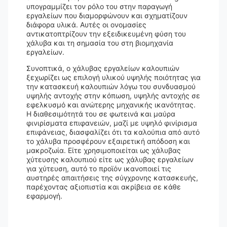
υπογραμμίζει τον ρόλο του στην παραγωγή
εργαλείων που διαμορφώνουν και σχηματίζουν
διάφορα υλικά. Αυτές οι ονομασίες
αντικατοπτρίζουν την εξειδικευμένη φύση του
χάλυβα και τη σημασία του στη βιομηχανία
εργαλείων.
Συνοπτικά, ο χάλυβας εργαλείων καλουπιών
ξεχωρίζει ως επιλογή υλικού υψηλής ποιότητας για
την κατασκευή καλουπιών λόγω του συνδυασμού
υψηλής αντοχής στην κόπωση, υψηλής αντοχής σε
εφελκυσμό και ανώτερης μηχανικής ικανότητας.
Η διαθεσιμότητά του σε φωτεινά και μαύρα
φινιρίσματα επιφανειών, μαζί με υψηλό φινίρισμα
επιφάνειας, διασφαλίζει ότι τα καλούπια από αυτό
το χάλυβα προσφέρουν εξαιρετική απόδοση και
μακροζωία. Είτε χρησιμοποιείται ως χάλυβας
χύτευσης καλουπιού είτε ως χάλυβας εργαλείων
για χύτευση, αυτό το προϊόν ικανοποιεί τις
αυστηρές απαιτήσεις της σύγχρονης κατασκευής,
παρέχοντας αξιοπιστία και ακρίβεια σε κάθε
εφαρμογή.