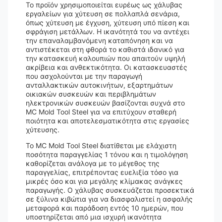
Το προϊόν χρησιμοποιείται ευρέως ως χάλυβας
εργαλείων για χύτευση σε πολλαπλά σενάρια,
όπως χύτευση με έγχυση, χύτευση υπό πίεση και
σφράγιση μετάλλων. Η ικανότητά του να αντέχει
την επαναλαμβανόμενη καταπόνηση και να
αντιστέκεται στη φθορά το καθιστά ιδανικό για
την κατασκευή καλουπιών που απαιτούν υψηλή
ακρίβεια και ανθεκτικότητα. Οι κατασκευαστές
που ασχολούνται με την παραγωγή
ανταλλακτικών αυτοκινήτων, εξαρτημάτων
οικιακών συσκευών και περιβλημάτων
ηλεκτρονικών συσκευών βασίζονται συχνά στο
MC Mold Tool Steel για να επιτύχουν σταθερή
ποιότητα και αποτελεσματικότητα στις εργασίες
χύτευσης.
Το MC Mold Tool Steel διατίθεται με ελάχιστη
ποσότητα παραγγελίας 1 τόνου και η τιμολόγηση
καθορίζεται ανάλογα με το μέγεθος της
παραγγελίας, επιτρέποντας ευελιξία τόσο για
μικρές όσο και για μεγάλης κλίμακας ανάγκες
παραγωγής. Ο χάλυβας συσκευάζεται προσεκτικά
σε ξύλινα κιβώτια για να διασφαλιστεί η ασφαλής
μεταφορά και παράδοση εντός 10 ημερών, που
υποστηρίζεται από μια ισχυρή ικανότητα