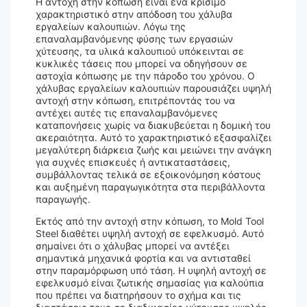
Η αντοχή στην κόπωση είναι ένα κρίσιμο
χαρακτηριστικό στην απόδοση του χάλυβα
εργαλείων καλουπιών. Λόγω της
επαναλαμβανόμενης φύσης των εργασιών
χύτευσης, τα υλικά καλουπιού υπόκεινται σε
κυκλικές τάσεις που μπορεί να οδηγήσουν σε
αστοχία κόπωσης με την πάροδο του χρόνου. Ο
χάλυβας εργαλείων καλουπιών παρουσιάζει υψηλή
αντοχή στην κόπωση, επιτρέποντάς του να
αντέχει αυτές τις επαναλαμβανόμενες
καταπονήσεις χωρίς να διακυβεύεται η δομική του
ακεραιότητα. Αυτό το χαρακτηριστικό εξασφαλίζει
μεγαλύτερη διάρκεια ζωής και μειώνει την ανάγκη
για συχνές επισκευές ή αντικαταστάσεις,
συμβάλλοντας τελικά σε εξοικονόμηση κόστους
και αυξημένη παραγωγικότητα στα περιβάλλοντα
παραγωγής.
Εκτός από την αντοχή στην κόπωση, το Mold Tool
Steel διαθέτει υψηλή αντοχή σε εφελκυσμό. Αυτό
σημαίνει ότι ο χάλυβας μπορεί να αντέξει
σημαντικά μηχανικά φορτία και να αντισταθεί
στην παραμόρφωση υπό τάση. Η υψηλή αντοχή σε
εφελκυσμό είναι ζωτικής σημασίας για καλούπια
που πρέπει να διατηρήσουν το σχήμα και τις