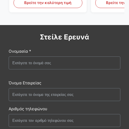
PET
Βρείτε την καλύτερη τιμή
Βρείτε την 
Στείλε Ερευνά
Ονομασία *
Όνομα Εταιρείας
Αριθμός τηλεφώνου