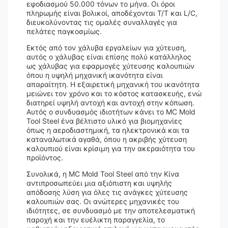
εφοδιασμού 50.000 τόνων το μήνα. Οι όροι
πληρωμής είναι βολικοί, αποδέχονται T/T και L/C,
διευκολύνοντας τις ομαλές συναλλαγές για
πελάτες παγκοσμίως.
Εκτός από τον χάλυβα εργαλείων για χύτευση,
αυτός ο χάλυβας είναι επίσης πολύ κατάλληλος
ως χάλυβας για εφαρμογές χύτευσης καλουπιών
όπου η υψηλή μηχανική ικανότητα είναι
απαραίτητη. Η εξαιρετική μηχανική του ικανότητα
μειώνει τον χρόνο και το κόστος κατασκευής, ενώ
διατηρεί υψηλή αντοχή και αντοχή στην κόπωση.
Αυτός ο συνδυασμός ιδιοτήτων κάνει το MC Mold
Tool Steel ένα βέλτιστο υλικό για βιομηχανίες
όπως η αεροδιαστημική, τα ηλεκτρονικά και τα
καταναλωτικά αγαθά, όπου η ακριβής χύτευση
καλουπιού είναι κρίσιμη για την ακεραιότητα του
προϊόντος.
Συνολικά, η MC Mold Tool Steel από την Κίνα
αντιπροσωπεύει μια αξιόπιστη και υψηλής
απόδοσης λύση για όλες τις ανάγκες χύτευσης
καλουπιών σας. Οι ανώτερες μηχανικές του
ιδιότητες, σε συνδυασμό με την αποτελεσματική
παροχή και την ευέλικτη παραγγελία, το