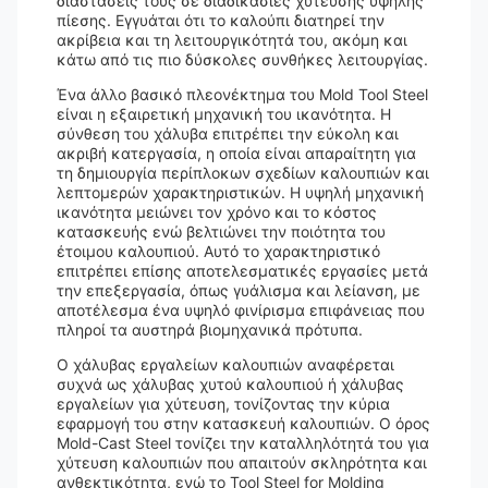
διαστάσεις τους σε διαδικασίες χύτευσης υψηλής
πίεσης. Εγγυάται ότι το καλούπι διατηρεί την
ακρίβεια και τη λειτουργικότητά του, ακόμη και
κάτω από τις πιο δύσκολες συνθήκες λειτουργίας.
Ένα άλλο βασικό πλεονέκτημα του Mold Tool Steel
είναι η εξαιρετική μηχανική του ικανότητα. Η
σύνθεση του χάλυβα επιτρέπει την εύκολη και
ακριβή κατεργασία, η οποία είναι απαραίτητη για
τη δημιουργία περίπλοκων σχεδίων καλουπιών και
λεπτομερών χαρακτηριστικών. Η υψηλή μηχανική
ικανότητα μειώνει τον χρόνο και το κόστος
κατασκευής ενώ βελτιώνει την ποιότητα του
έτοιμου καλουπιού. Αυτό το χαρακτηριστικό
επιτρέπει επίσης αποτελεσματικές εργασίες μετά
την επεξεργασία, όπως γυάλισμα και λείανση, με
αποτέλεσμα ένα υψηλό φινίρισμα επιφάνειας που
πληροί τα αυστηρά βιομηχανικά πρότυπα.
Ο χάλυβας εργαλείων καλουπιών αναφέρεται
συχνά ως χάλυβας χυτού καλουπιού ή χάλυβας
εργαλείων για χύτευση, τονίζοντας την κύρια
εφαρμογή του στην κατασκευή καλουπιών. Ο όρος
Mold-Cast Steel τονίζει την καταλληλότητά του για
χύτευση καλουπιών που απαιτούν σκληρότητα και
ανθεκτικότητα, ενώ το Tool Steel for Molding