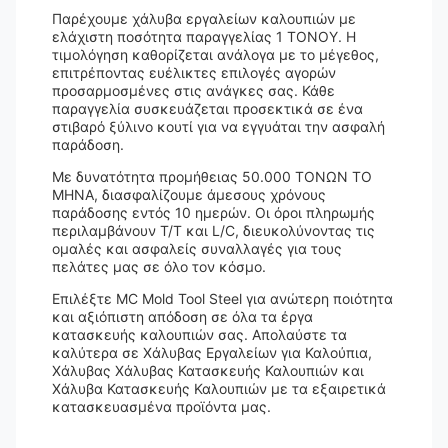
Παρέχουμε χάλυβα εργαλείων καλουπιών με
ελάχιστη ποσότητα παραγγελίας 1 ΤΟΝΟΥ. Η
τιμολόγηση καθορίζεται ανάλογα με το μέγεθος,
επιτρέποντας ευέλικτες επιλογές αγορών
προσαρμοσμένες στις ανάγκες σας. Κάθε
παραγγελία συσκευάζεται προσεκτικά σε ένα
στιβαρό ξύλινο κουτί για να εγγυάται την ασφαλή
παράδοση.
Με δυνατότητα προμήθειας 50.000 ΤΟΝΩΝ ΤΟ
ΜΗΝΑ, διασφαλίζουμε άμεσους χρόνους
παράδοσης εντός 10 ημερών. Οι όροι πληρωμής
περιλαμβάνουν T/T και L/C, διευκολύνοντας τις
ομαλές και ασφαλείς συναλλαγές για τους
πελάτες μας σε όλο τον κόσμο.
Επιλέξτε MC Mold Tool Steel για ανώτερη ποιότητα
και αξιόπιστη απόδοση σε όλα τα έργα
κατασκευής καλουπιών σας. Απολαύστε τα
καλύτερα σε Χάλυβας Εργαλείων για Καλούπια,
Χάλυβας Χάλυβας Κατασκευής Καλουπιών και
Χάλυβα Κατασκευής Καλουπιών με τα εξαιρετικά
κατασκευασμένα προϊόντα μας.