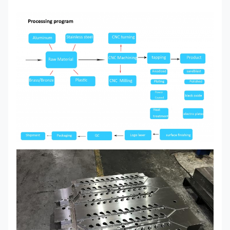
producto
corte por electroerosión por hilo, etc.
Mecanizado CNC, inyección de plástico,
Nuestros
estampado, fundición a presión, silicona y
Servicios
caucho, extrusión de aluminio, fabricación de
moldes, etc.
Aluminio, latón, acero inoxidable, cobre,
Material
plástico, madera, silicona, caucho o según los
requisitos del cliente.
Anodizado, chorro de arena, pintura,
Tratamiento
recubrimiento en polvo, enchapado,
superficial
impresión en seda, cepillado, pulido, grabado
láser
Dimensión
Como petición de los clientes
Proporcionar diseño de producción,
Proyecto de
producción y servicio técnico, desarrollo y
servicio
procesamiento de moldes, etc.
Formato de
PRO/E, Auto CAD, Trabajos Sólidos, IGS, UG,
dibujo:
CAD/CAM/CAE