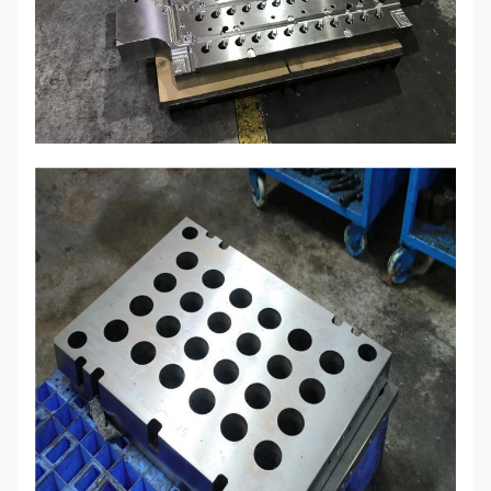
Medidor de altura digital, calibrador, máquina
Máquina de
de medición de coordenadas, máquina de
prueba
proyección, probador de rugosidad, probador
de dureza, etc.
Maquinaria; equipo pesado; dispositivo
Industria
electrónico; Repuestos para automóviles;
utilizada
telecomunicaciones ópticas
Bolsa de pp ecológica/espuma EPE/cajas de
Embalaje
cartón o cajas de madera
Como requisitos específicos del cliente
Tiempo de
muestra de
7-10 días después de la confirmación
prueba
El tiempo de
7-30 días después de recibir los prepagos
entrega
Condiciones
T/T, Unión Occidental, Paypal
de pago