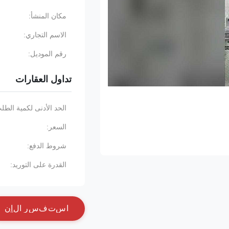
مكان المنشأ:
الاسم التجاري:
رقم الموديل:
تداول العقارات
الحد الأدنى لكمية الطل
السعر:
شروط الدفع:
القدرة على التوريد:
ا
س
ت
ف
س
ر
ا
ل
آ
ن