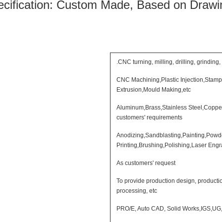
bar
CNC turning, milling, drilling, grinding,
CNC Machining,Plastic Injection,Stam
Extrusion,Mould Making,etc
Aluminum,Brass,Stainless Steel,Copper
customers' requirements
Anodizing,Sandblasting,Painting,Powder
Printing,Brushing,Polishing,Laser Engr
As customers' request
To provide production design, product
processing, etc
PRO/E, Auto CAD, Solid Works,IGS,