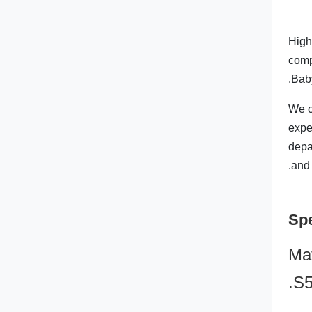
High
comp
Bab
We o
expe
depa
and 
Spe
1. 
S5