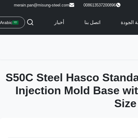
merain.pan@misung-steel.com
008613537200896
ة الجودة
اتصل بنا
أخبار
Arabic
S50C Steel Hasco Standa
Injection Mold Base w
Size