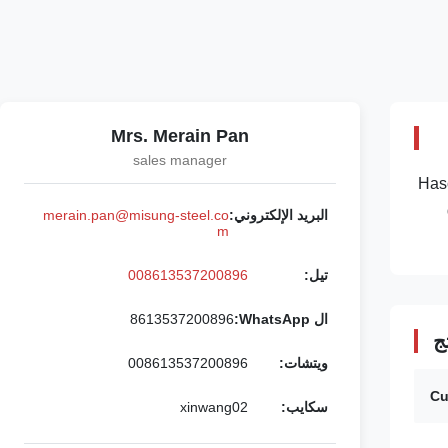
Mrs. Merain Pan
sales manager
Hasc
البريد الإلكتروني:
merain.pan@misung-steel.co
m
تيل:
008613537200896
ال WhatsApp:
8613537200896
ج
ويتشات:
008613537200896
Cu
سكايب:
xinwang02