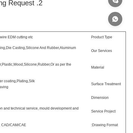
2. Specification: Custom Made, Based on Drawing Request
 wire EDM cutting etc.
Product Type
ping,Die Casting,Silicone And Rubber,Aluminum
Our Services
,Plastic,Wood,Silicone,Rubber,Or as per the
Material
 coating,Plating,Silk
Surface Treatment
aving
Dimension
ion and technical service, mould development and
Service Project
UG, CAD/CAM/CAE
Drawing Format: