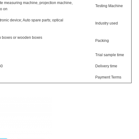
ate measuring machine, projection machine,
Testing Machine
so on
onic device; Auto spare parts; optical
Industry used
on boxes or wooden boxes
Packing
Trial sample time
he pre-payments
Delivery time
Payment Terms