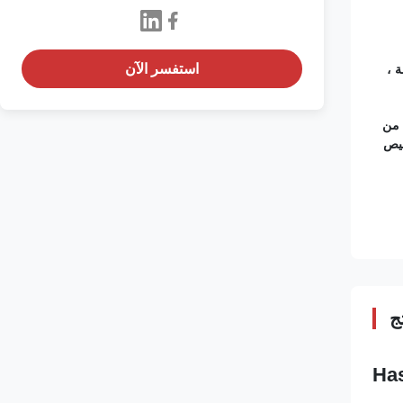
استفسر الآن
300000-3 طلقة ،
 ، من
، التخصيص
ج
Has