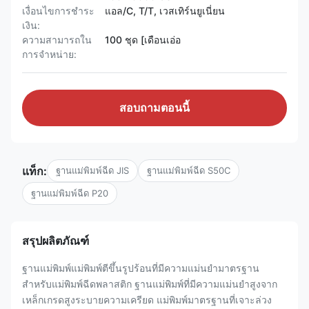
เงื่อนไขการชำระ
แอล/C, T/T, เวสเทิร์นยูเนี่ยน
เงิน:
ความสามารถใน
100 ชุด [เดือนเอ่อ
การจําหน่าย:
สอบถามตอนนี้
แท็ก:
ฐานแม่พิมพ์ฉีด JIS
ฐานแม่พิมพ์ฉีด S50C
ฐานแม่พิมพ์ฉีด P20
สรุปผลิตภัณฑ์
ฐานแม่พิมพ์แม่พิมพ์ตีขึ้นรูปร้อนที่มีความแม่นยำมาตรฐาน
สำหรับแม่พิมพ์ฉีดพลาสติก ฐานแม่พิมพ์ที่มีความแม่นยำสูงจาก
เหล็กเกรดสูงระบายความเครียด แม่พิมพ์มาตรฐานที่เจาะล่วง