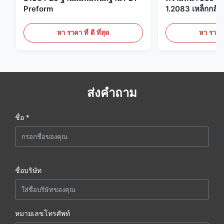
Preform
1.2083 เหล็กกล้าเค
พลาสติก
หา ราคา ที่ ดี ที่สุด
หา ราคา ที
ส่งคำถาม
ชื่อ *
ชื่อบริษัท
หมายเลขโทรศัพท์