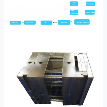
อโนไดซ์, การเป่าด้วยทราย, การทาสี, การเคลือบ
การรักษาพื้น
ผง, การชุบ, การพิมพ์ผ้าไหม, การแปรง, การขัด,
ผิว
การแกะสลักด้วยเลเซอร์
มิติ
ตามคำขอของลูกค้า
เพื่อให้บริการออกแบบการผลิต การผลิตและบริการ
โครงการ
ด้านเทคนิค การพัฒนาและการแปรรูปแม่พิมพ์
บริการ
ฯลฯ
รูปแบบการ
PRO/E, Auto CAD, Solid Works, IGS, UG,
วาด:
CAD/CAM/CAE
เครื่องวัดความสูงแบบดิจิตอล, คาลิปเปอร์, เครื่อง
เครื่องทดสอบ
วัดพิกัด, เครื่องฉายภาพ, เครื่องทดสอบความ
หยาบ, เครื่องทดสอบความแข็งและอื่น ๆ
เครื่องจักร; อุปกรณ์สำหรับงานหนัก อุปกรณ์
อุตสาหกรรมที่
อิเล็กทรอนิกส์ อะไหล่รถยนต์ โทรคมนาคมแบบออ
ใช้
ปติก
ถุง pp เป็นมิตรกับสิ่งแวดล้อม / โฟม EPE / กล่อง
การบรรจุ
กระดาษหรือกล่องไม้
ตามความต้องการเฉพาะของลูกค้า