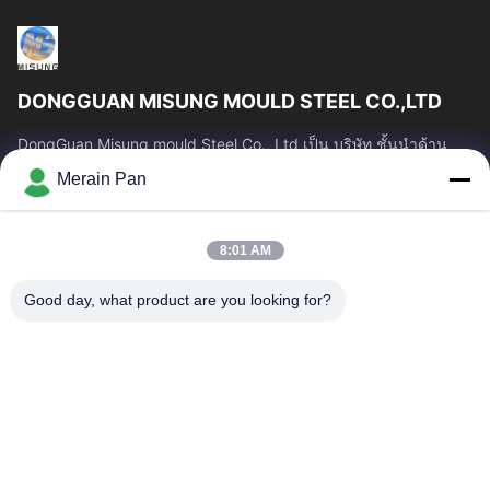
DONGGUAN MISUNG MOULD STEEL CO.,LTD
DongGuan Misung mould Steel Co., Ltd เป็น บริษัท ชั้นนำด้าน
การจัดหาเหล็กหล่อพลาสติก, เหล็กงานร้อน, เหล็กงานเย็น, เหล็ก
Merain Pan
โครงสร้างโลหะผสม
ลิงก์ด่วน
8:01 AM
บ้าน
สินค้า
แสดง VR
เกี่ยวกับเรา
Good day, what product are you looking for?
ทัวร์โรงงาน
ควบคุมคุณภาพ
ติดต่อเรา
ข่าว
คดี
ติดต่อเรา
0086-769-13537200896