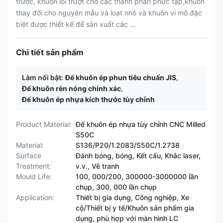
trước, khuôn lõi trượt cho các thành phần phức tạp,khuôn
thay đổi cho nguyên mẫu và loạt nhỏ và khuôn vi mô đặc
biệt được thiết kế để sản xuất các ...
Chi tiết sản phẩm
Làm nổi bật:
Đế khuôn ép phun tiêu chuẩn JIS
,
Đế khuôn rèn nóng chính xác
,
Đế khuôn ép nhựa kích thước tùy chỉnh
Product Material:
Đế khuôn ép nhựa tùy chỉnh CNC Milled
S50C
Material:
S136/P20/1.2083/S50C/1.2738
Surface
Đánh bóng, bóng, Kết cấu, Khắc laser,
Treatment:
v.v., Vẽ tranh
Mould Life:
100, 000/200, 300000-3000000 lần
chụp, 300, 000 lần chụp
Application:
Thiết bị gia dụng, Công nghiệp, Xe
cộ/Thiết bị y tế/Khuôn sản phẩm gia
dụng, phù hợp với màn hình LC