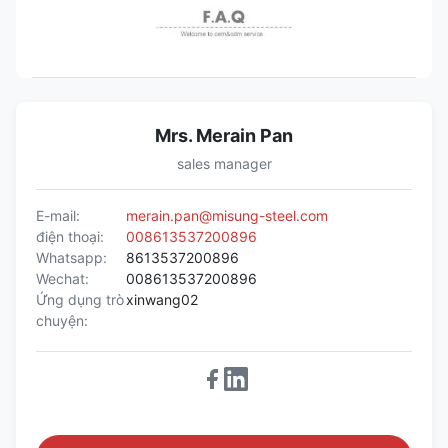
Mrs. Merain Pan
sales manager
E-mail:
merain.pan@misung-steel.com
điện thoại:
008613537200896
Whatsapp:
8613537200896
Wechat:
008613537200896
Ứng dụng trò
xinwang02
chuyện: