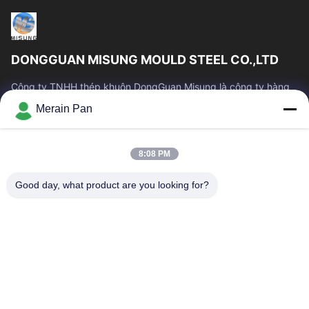
DONGGUAN MISUNG MOULD STEEL CO.,LTD
Công ty TNHH thép khuôn DongGuan Misung là công ty hàng
đầu về cung cấp thép khuôn nhựa, thép gia công nóng, thép
Merain Pan
gia công nguội, thép kết cấu hợp kim
Liên Kết Nhanh
8:08 PM
Nhà
Các Sản Phẩm
Hướng Dẫn VR
Về Chúng Tôi
Good day, what product are you looking for?
Tham Quan Nhà Máy
Kiểm Soát Chất Lượng
Liên Hệ Chúng Tôi
Tin Tức
Các Trường Hợp
Liên Hệ Với Chúng Tôi
0086-769-13537200896