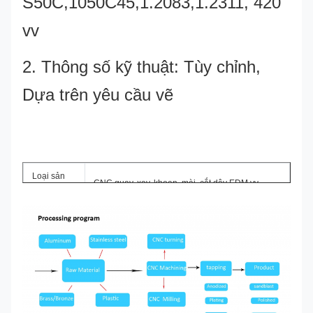
S50C,1050C45,1.2083,1.2311, 420
vv
2. Thông số kỹ thuật: Tùy chỉnh,
Dựa trên yêu cầu vẽ
thanh thép
Loại sản
CNC quay, xay, khoan, mài, cắt dây EDM vv
phẩm
Dịch vụ
CNC Machining, Plastic Injection, Stamping, Die
của chúng
Casting, Silicon và cao su, Aluminum Extrusion,
tôi
Mold Making, vv
Nhôm, đồng, thép không gỉ, đồng, nhựa, gỗ,
Vật liệu
silicone, cao su, hoặc theo yêu cầu của khách
hàng