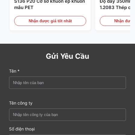
S136 P20 Cơ sở khuôn ép khuôn
Độ dày 350mm 
mẫu PET
1.2083 Thép cô
nhựa
Nhận được giá tốt nhất
Nhận được 
Gửi Yêu Cầu
Tên *
Tên công ty
Số điện thoại