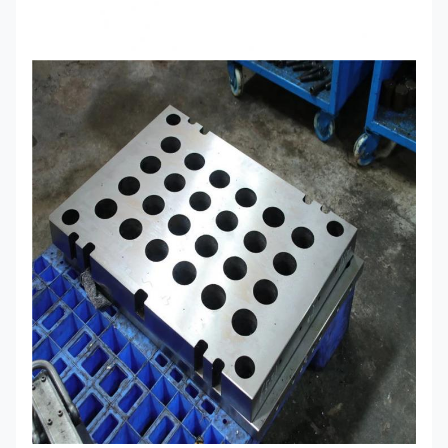
Theo yêu cầu cụ thể của khách hàng
Thời gian
lấy mẫu
7-10 ngày sau khi xác nhận
thử nghiệm
Thời gian
7-30 ngày sau khi nhận được thanh toán trước
giao hàng
Điều khoản
T/T, Western Union, Paypal
thanh toán