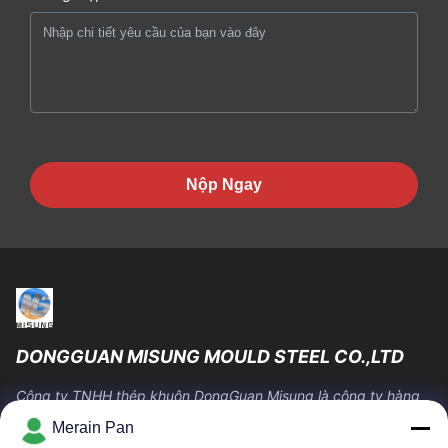
Nộp Ngay
DONGGUAN MISUNG MOULD STEEL CO.,LTD
Công ty TNHH thép khuôn DongGuan Misung là công ty hàng
đầu về cung cấp thép khuôn nhựa, thép gia công nóng, thép
Merain Pan
gia công nguội, thép kết cấu hợp kim