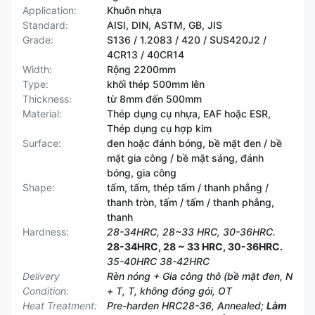
Application:
Khuôn nhựa
Standard:
AISI, DIN, ASTM, GB, JIS
Grade:
S136 / 1.2083 / 420 / SUS420J2 /
4CR13 / 40CR14
Width:
Rộng 2200mm
Type:
khối thép 500mm lên
Thickness:
từ 8mm đến 500mm
Material:
Thép dụng cụ nhựa, EAF hoặc ESR,
Thép dụng cụ hợp kim
Surface:
đen hoặc đánh bóng, bề mặt đen / bề
mặt gia công / bề mặt sáng, đánh
bóng, gia công
Shape:
tấm, tấm, thép tấm / thanh phẳng /
thanh tròn, tấm / tấm / thanh phẳng,
thanh
Hardness:
28-34HRC, 28~33 HRC, 30-36HRC.
28-34HRC, 28 ~ 33 HRC, 30-36HRC.
35-40HRC 38-42HRC
Delivery
Rèn nóng + Gia công thô (bề mặt đen, N
Condition:
+ T, T, không đóng gói, OT
Heat Treatment:
Pre-harden HRC28-36, Annealed;
Làm