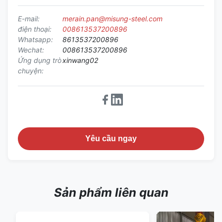
E-mail:
merain.pan@misung-steel.com
điện thoại:
008613537200896
Whatsapp:
8613537200896
Wechat:
008613537200896
Ứng dụng trò
xinwang02
chuyện:
Yêu cầu ngay
Sản phẩm liên quan