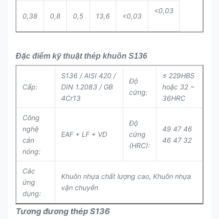
<0,03
0,38
0,8
0,5
13,6
<0,03
Đặc điểm kỹ thuật thép khuôn S136
S136 / AISI 420 /
≤ 229HBS
Độ
Cấp:
DIN 1.2083 / GB
hoặc 32 ~
cứng:
4Cr13
36HRC
Công
Độ
nghệ
49 47 46
EAF + LF + VD
cứng
cán
46 47 32
(HRC):
nóng:
Các
Khuôn nhựa chất lượng cao, Khuôn nhựa
ứng
vận chuyển
dụng:
Tương đương thép S136