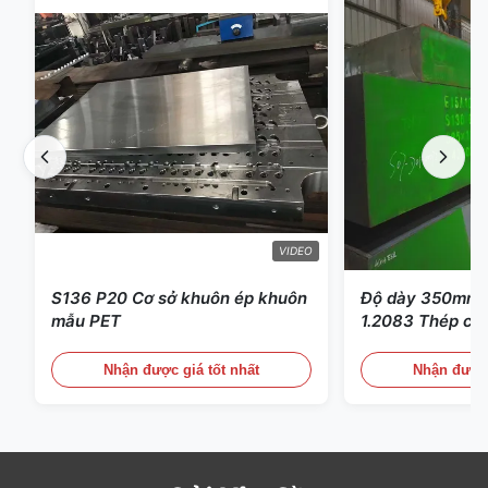
VIDEO
S136 P20 Cơ sở khuôn ép khuôn
Độ dày 350mm 
mẫu PET
1.2083 Thép cô
nhựa
Nhận được giá tốt nhất
Nhận được 