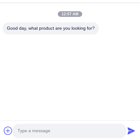
Liên Kết Nhanh
12:57 AM
Nhà
Các Sản Phẩm
Hướng Dẫn VR
Về Chúng Tôi
Good day, what product are you looking for?
Tham Quan Nhà Máy
Kiểm Soát Chất Lượng
Liên Hệ Chúng Tôi
Tin Tức
Các Trường Hợp
Liên Hệ Với Chúng Tôi
0086-769-13537200896
merain.pan@misung-steel.com
Bản quyền © 2020-2026 DONGGUAN MISUNG MOULD STEEL CO.,LTD.
Tất cả các quyền được bảo lưu.