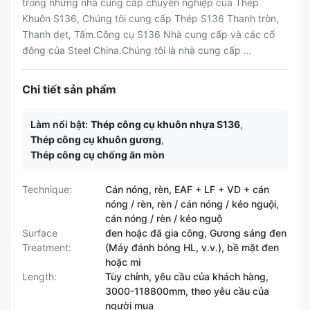
trong những nhà cung cấp chuyên nghiệp của Thép
Khuôn S136, Chúng tôi cung cấp Thép S136 Thanh tròn,
Thanh dẹt, Tấm.Công cụ S136 Nhà cung cấp và các cổ
đông của Steel China.Chúng tôi là nhà cung cấp ...
Chi tiết sản phẩm
Làm nổi bật:
Thép công cụ khuôn nhựa S136
,
Thép công cụ khuôn gương
,
Thép công cụ chống ăn mòn
Technique:
Cán nóng, rèn, EAF + LF + VD + cán
nóng / rèn, rèn / cán nóng / kéo nguội,
cán nóng / rèn / kéo nguộ
Surface
đen hoặc đã gia công, Gương sáng đen
Treatment:
(Máy đánh bóng HL, v.v.), bề mặt đen
hoặc mi
Length:
Tùy chỉnh, yêu cầu của khách hàng,
3000-118800mm, theo yêu cầu của
người mua