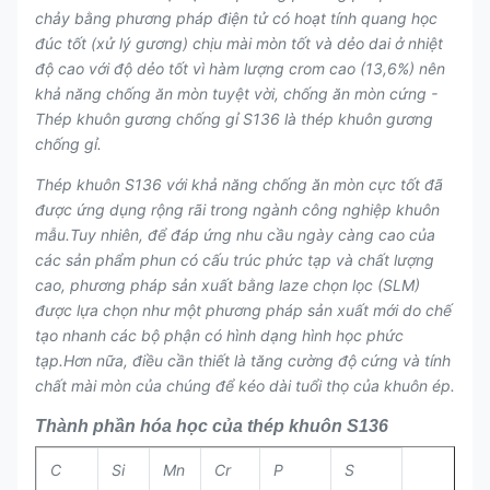
chảy bằng phương pháp điện tử có hoạt tính quang học
đúc tốt (xử lý gương) chịu mài mòn tốt và dẻo dai ở nhiệt
độ cao với độ dẻo tốt vì hàm lượng crom cao (13,6%) nên
khả năng chống ăn mòn tuyệt vời, chống ăn mòn cứng -
Thép khuôn gương chống gỉ S136 là thép khuôn gương
chống gỉ.
Thép khuôn S136 với khả năng chống ăn mòn cực tốt đã
được ứng dụng rộng rãi trong ngành công nghiệp khuôn
mẫu.Tuy nhiên, để đáp ứng nhu cầu ngày càng cao của
các sản phẩm phun có cấu trúc phức tạp và chất lượng
cao, phương pháp sản xuất bằng laze chọn lọc (SLM)
được lựa chọn như một phương pháp sản xuất mới do chế
tạo nhanh các bộ phận có hình dạng hình học phức
tạp.Hơn nữa, điều cần thiết là tăng cường độ cứng và tính
chất mài mòn của chúng để kéo dài tuổi thọ của khuôn ép.
Thành phần hóa học của thép khuôn S136
C
Si
Mn
Cr
P
S