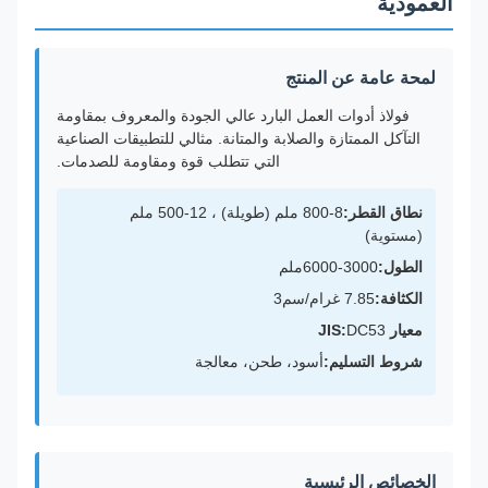
العمودية
لمحة عامة عن المنتج
فولاذ أدوات العمل البارد عالي الجودة والمعروف بمقاومة
التآكل الممتازة والصلابة والمتانة. مثالي للتطبيقات الصناعية
التي تتطلب قوة ومقاومة للصدمات.
نطاق القطر:
8-800 ملم (طويلة) ، 12-500 ملم
(مستوية)
الطول:
3000-6000ملم
الكثافة:
7.85 غرام/سم3
معيار JIS:
DC53
شروط التسليم:
أسود، طحن، معالجة
الخصائص الرئيسية