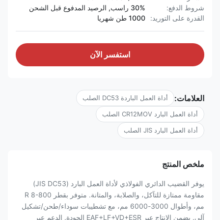
شروط الدفع:
30% راسب, الرصيد المدفوع قبل الشحن
القدرة على التوريد:
1000 طن شهريا
استفسر الآن
العلامات:
أداة العمل الباردة DC53 الصلب
أداة العمل البارد CR12MOV الصلب
أداة العمل البارد JIS الصلب
ملخص المنتج
يوفر القضيب الدائري الفولاذي لأداة العمل البارد (JIS DC53)
مقاومة ممتازة للتآكل، والصلابة، والمتانة. متوفر بقطر R 8-800
مم، وأطوال 3000-6000 مم، مع تشطيبات سوداء/طحن/تشكيل
آلي. يضمن الإنتاج عبر EAF+LF+VD+ESR الجودة. الدعم عبر