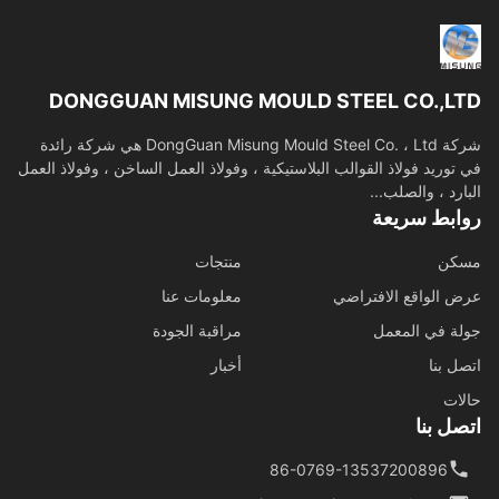
DONGGUAN MISUNG MOULD STEEL CO.,L
شركة DongGuan Misung Mould Steel Co. ، Ltd هي شركة رائدة
توريد فولاذ القوالب البلاستيكية ، وفولاذ العمل الساخن ، وفولاذ العمل
ارد ، والصلب...
ابط سريعة
كن
منتجات
 الواقع الافتراضي
معلومات عنا
ة في المعمل
مراقبة الجودة
ل بنا
أخبار
ات
ل بنا
86-0769-13537200896