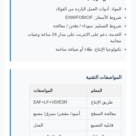
المواد: أدوات العمل الباردة من الفولاذ
شروط الأسعار: EXW/FOB/CIF
شروط التسليم: سوداء / طحن / معالجة
الخدمة: دعم على الانترنت على مدار 24 ساعة وعينات
مجانية
تكنولوجيا الإنتاج: طلاء أو صياغة ساخنة
المواصفات التقنية
المعلم
المواصفات
طريق الإنتاج
EAF+LF+VD/ESR
معالجة السطح
أسود/ مقشر/ ممزق/ مصنع
قابلية التصنيع
العدل