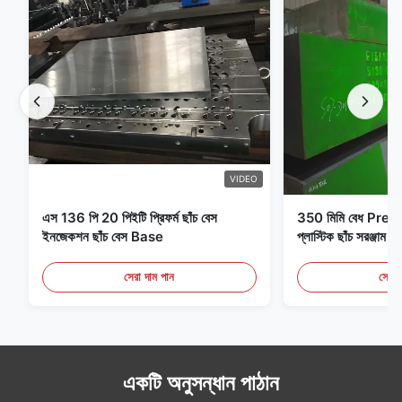
VIDEO
এস 136 পি 20 পিইটি প্রিফর্ম ছাঁচ বেস
350 মিমি বেধ Pre
ইনজেকশন ছাঁচ বেস Base
প্লাস্টিক ছাঁচ সরঞ্জাম ই
সেরা দাম পান
সেরা 
একটি অনুসন্ধান পাঠান