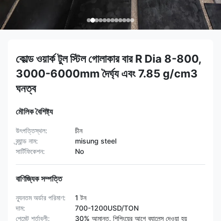
কোল্ড ওয়ার্ক টুল স্টিল গোলাকার বার R Dia 8-800,
3000-6000mm দৈর্ঘ্য এবং 7.85 g/cm3
ঘনত্ব
মৌলিক বৈশিষ্ট্য
উৎপত্তিস্থল:
চীন
ব্র্যান্ড নাম:
misung steel
সার্টিফিকেশন:
No
বাণিজ্যিক সম্পত্তি
ন্যূনতম অর্ডার পরিমাণ:
1 টন
দাম:
700-1200USD/TON
পেমেন্ট শর্তাবলী:
30% আমানত, শিপিংয়ের আগে ব্যালেন্স দেওয়া হয়