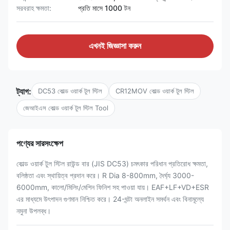
সরবরাহ ক্ষমতা:
প্রতি মাসে 1000 টন
এখনই জিজ্ঞাসা করুন
ট্যাগ:
DC53 কোল্ড ওয়ার্ক টুল স্টিল
CR12MOV কোল্ড ওয়ার্ক টুল স্টিল
জেআইএস কোল্ড ওয়ার্ক টুল স্টিল Tool
পণ্যের সারসংক্ষেপ
কোল্ড ওয়ার্ক টুল স্টিল রাউন্ড বার (JIS DC53) চমৎকার পরিধান প্রতিরোধ ক্ষমতা,
বলিষ্ঠতা এবং স্থায়িত্ব প্রদান করে। R Dia 8-800mm, দৈর্ঘ্য 3000-
6000mm, কালো/মিলিং/মেশিন ফিনিশ সহ পাওয়া যায়। EAF+LF+VD+ESR
এর মাধ্যমে উৎপাদন গুণমান নিশ্চিত করে। 24-ঘন্টা অনলাইন সমর্থন এবং বিনামূল্যে
নমুনা উপলব্ধ।