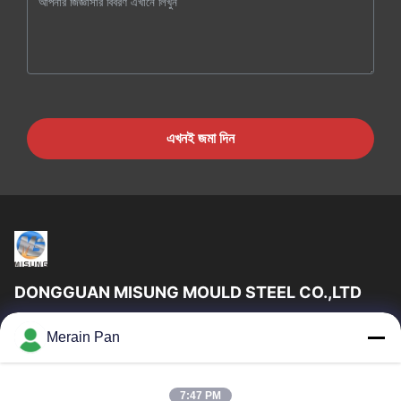
এখনই জমা দিন
DONGGUAN MISUNG MOULD STEEL CO.,LTD
DongGuan Misung ছাঁচ ইস্পাত কোং লিমিটেড সরবরাহ প্লাস্টিক ডাই স্টিল, গরম
Merain Pan
কাজ ইস্পাত, ঠান্ডা কাজ ইস্পাত, খাদ কাঠামোগত ইস্পাত
গুরুত্বপূর্ণ সংযোগ
7:47 PM