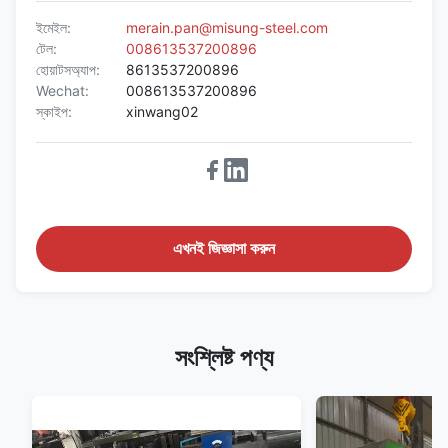
ইমেইল:
merain.pan@misung-steel.com
টেল:
008613537200896
হোয়াটসঅ্যাপ:
8613537200896
Wechat:
008613537200896
স্কাইপ:
xinwang02
এখনই জিজ্ঞাসা করুন
সংশ্লিষ্ট পণ্য