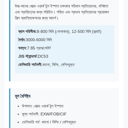
উচ্চ-মানের কোল্ড ওয়ার্ক টুল ইস্পাত চমৎকার পরিধান প্রতিরোধের, বলিষ্ঠতা
এবং স্থায়িত্বের জন্য পরিচিত। শক্তি এবং প্রভাব প্রতিরোধের প্রয়োজন
শিল্প অ্যাপ্লিকেশনের জন্য আদর্শ।
ব্যাস পরিসীমা:
8-800 মিমি (গোলাকার), 12-500 মিমি (ফ্ল্যাট)
দৈর্ঘ্য:
3000-6000 মিমি
ঘনত্ব:
7.85 গ্রাম/সেমি³
JIS স্ট্যান্ডার্ড:
DC53
ডেলিভারি শর্তাবলী:
কালো, মিলিং, মেশিনযুক্ত
মূল বৈশিষ্ট্য
উপাদান: কোল্ড ওয়ার্ক টুল ইস্পাত
মূল্য শর্তাবলী: EXW/FOB/CIF
ডেলিভারি শর্ত: কালো / মিলিং / মেশিনযুক্ত