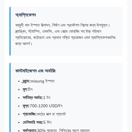
অ্যাপ্লিকেশন
বহুমুখী খাদ ইস্পাত উত্পাদন, নির্মাণ এবং প্রকৌশল শিল্পের জন্য উপযুক্ত।
ব্ল্যাঙ্কিং, স্ট্যাম্পিং, এমবসিং, এবং কোল্ড ফোরজিং সহ উচ্চ পরিধান
প্রতিরোধের, কঠোরতা এবং প্রভাব শক্তি প্রয়োজন এমন অ্যাপ্লিকেশনগুলির
জন্য আদর্শ।
কাস্টমাইজেশন এবং অর্ডারিং
ব্র্যান্ড:
misung ইস্পাত
মূল:
চীন
সর্বনিম্ন অর্ডার:
1 টন
মূল্য:
700-1200 USD/টন
প্যাকেজিং:
কাঠের বাক্স বা প্যালেট
ডেলিভারি সময়:
5 দিন
অর্থপ্রদান:
30% আমানত, শিপিংয়ের আগে ব্যালেন্স