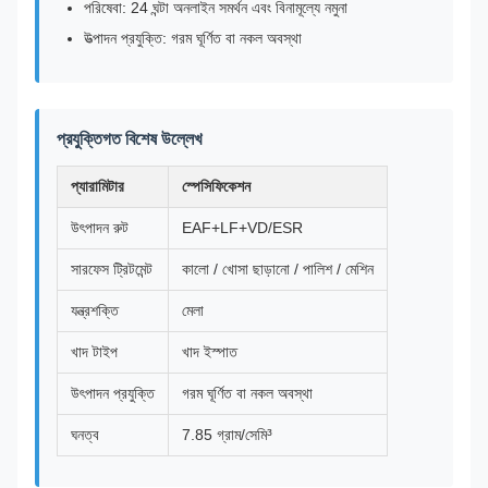
পরিষেবা: 24 ঘন্টা অনলাইন সমর্থন এবং বিনামূল্যে নমুনা
উত্পাদন প্রযুক্তি: গরম ঘূর্ণিত বা নকল অবস্থা
প্রযুক্তিগত বিশেষ উল্লেখ
প্যারামিটার
স্পেসিফিকেশন
উৎপাদন রুট
EAF+LF+VD/ESR
সারফেস ট্রিটমেন্ট
কালো / খোসা ছাড়ানো / পালিশ / মেশিন
যন্ত্রশক্তি
মেলা
খাদ টাইপ
খাদ ইস্পাত
উৎপাদন প্রযুক্তি
গরম ঘূর্ণিত বা নকল অবস্থা
ঘনত্ব
7.85 গ্রাম/সেমি³