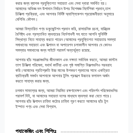
করার জন্য ব্যাপক প্রযুক্তিগত সহায়তা এবং সেবা দ্বারা সমর্থিত হয়।
আমাদের অভিজ্ঞ দল উপাদান নির্বাচন উপর বিশেষজ্ঞ নির্দেশিকা প্রদান,তাপ
চিকিত্সা প্রক্রিয়া, এবং আপনার নির্দিষ্ট অ্যাপ্লিকেশন প্রয়োজনীয়তা অনুসারে
মেশিনিং কৌশল।
আমরা বিস্তারিত পণ্য ডকুমেন্টেশন প্রদান করি, রাসায়নিক রচনা, যান্ত্রিক
বৈশিষ্ট্য এবং প্রস্তাবিত ব্যবহারের নির্দেশাবলী সহ যাতে আপনি সুনির্দিষ্ট
সিদ্ধান্ত নিতে সাহায্য করতে পারেন।আমাদের প্রযুক্তিগত সহায়তায় সমস্যা
সমাধানের সহায়তা এবং উত্পাদন বা অপারেশন চলাকালীন আপনার যে কোনও
সমস্যার সমাধানের জন্য সাইটে পরামর্শ অন্তর্ভুক্ত রয়েছে.
আপনার ছাঁচ সরঞ্জামগুলির জীবনকাল এবং দক্ষতা সর্বাধিক করতে, আমরা কাস্টম
তাপ চিকিত্সা পরিষেবা, যথার্থ কাটিয়া এবং পৃষ্ঠ সমাপ্তি বিকল্পগুলিও সরবরাহ
করি।আমাদের প্রতিশ্রুতি উচ্চ মানের উপকরণ প্রদানের সাথে একত্রিত
ব্যতিক্রমী সমর্থন আপনাকে আপনার টুলিং প্রকল্পে উচ্চতর ফলাফল অর্জন
করতে সাহায্য করার জন্য.
চলমান সাফল্যের জন্য, আমরা নিয়মিত রক্ষণাবেক্ষণ এবং পরিদর্শন পরিষেবাগুলির
পরামর্শ দিই, যা আমাদের সহায়তা দলের মাধ্যমে ব্যবস্থা করা যেতে পারে।
আপনার ছাঁচ উত্পাদন চাহিদা কঠোর চাহিদা পূরণ করতে আমাদের ছাঁচ টুল
ইস্পাত পণ্য এবং সেবা বিশ্বাস.
প্যাকেজিং এবং শিপিংঃ