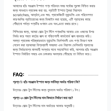
আমাদের ছাঁচ সরঞ্জাম ইস্পাত পণ্য পরিবহন সময় সর্বোচ্চ সুরক্ষা নিশ্চিত করার
জন্য সাবধানে প্যাকেজ করা হয়. প্রতিটি ইস্পাত টুকরা নিরাপদে
scratches, আর্দ্রতা,এবং ক্ষয়. প্যাকেজিংটি হ্যান্ডলিং এবং পরিবেশগত
কারণগুলির প্রতিরোধের জন্য ডিজাইন করা হয়েছে, এটি গ্রাহকের কাছে
পৌঁছানো পর্যন্ত পণ্যটির গুণমান এবং অখণ্ডতা বজায় রাখে।
শিপিংয়ের জন্য, আমরা মোল্ড টুল স্টিল পণ্যগুলির আকার এবং ওজনের উপর
নির্ভর করে শক্ত কাঠের বাক্স বা শক্তিশালী কার্ডবোর্ড বাক্স ব্যবহার করি।
সমস্ত প্যাকেজ পরিষ্কারভাবে হ্যান্ডলিং নির্দেশাবলী এবং পণ্য বিবরণ সঙ্গে
লেবেল করা হয়আমরা বিশ্বব্যাপী সময়মত এবং নিরাপদ ডেলিভারি প্রদানের
জন্য নির্ভরযোগ্য মালবাহী সংস্থার সাথে সহযোগিতা করি, আপনার ছাঁচ সরঞ্জাম
ইস্পাত নির্ধারিত সময়ে এবং চমৎকার অবস্থায় পৌঁছেছে তা নিশ্চিত করে।
FAQ:
প্রশ্ন 1: ছাঁচ সরঞ্জাম ইস্পাত জন্য সর্বনিম্ন অর্ডার পরিমাণ কি?
উত্তরঃ মোল্ড টুল স্টিলের জন্য ন্যূনতম অর্ডার পরিমাণ ১ টন।
প্রশ্ন ২ঃ মোল্ড টুল স্টিলের দাম কিভাবে নির্ধারণ করা হয়?
উত্তরঃ মোল্ড টুল স্টিলের দাম অর্ডারের আকার অনুযায়ী।