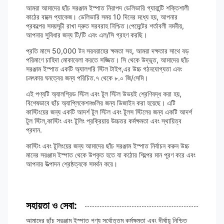
আমরা আমাদের ছাঁচ সরঞ্জাম ইস্পাত নিরাপদ ডেলিভারি গ্যারান্টি শক্তিশালী
কাঠের বাক্সে প্যাকেজ। ডেলিভারি সময় 10 দিনের মধ্যে হয়, আপনার
প্রকল্পের সময়সূচী রাখা দ্রুত সরবরাহ নিশ্চিত।পেমেন্টের শর্তাবলী নমনীয়,
আপনার সুবিধার জন্য টি/টি এবং এল/সি গ্রহণ করছি।
প্রতি মাসে 50,000 টন সরবরাহের ক্ষমতা সহ, আমরা দক্ষতার সাথে বড়
পরিমাণে চাহিদা মোকাবেলা করতে সজ্জিত। সি থেকে উদ্ভূত, আমাদের ছাঁচ
সরঞ্জাম ইস্পাত একটি অ্যালগরি স্টিল টাইপ,এর উচ্চ গঠনযোগ্যতা এবং
চমৎকার ঘনত্বের জন্য পরিচিত.৭ থেকে ৮.০ জি/সেমি।
এই পণ্যটি অ্যালগ্রিড স্টিল এবং টুল স্টিল উভয়ই শ্রেণিবদ্ধ করা হয়,
বিশেষভাবে ছাঁচ অ্যাপ্লিকেশনগুলির জন্য ডিজাইন করা হয়েছে। এটি
কাস্টিংয়ের জন্য একটি আদর্শ টুল স্টিল এবং টুলস স্টিলের জন্য একটি আদর্শ
টুল স্টিল,কাস্টিং এবং টুলিং প্রক্রিয়ায় উচ্চতর কর্মক্ষমতা এবং স্থায়িত্ব
প্রদান.
কাস্টিং এবং টুলিংয়ের জন্য আমাদের ছাঁচ সরঞ্জাম ইস্পাত নির্বাচন করুন উচ্চ
মানের সরঞ্জাম ইস্পাত থেকে উপকৃত হতে যা কঠোর শিল্পের মান পূরণ করে এবং
আপনার উত্পাদন শ্রেষ্ঠত্বকে সমর্থন করে।
সহায়তা ও সেবা:
আমাদের ছাঁচ সরঞ্জাম ইস্পাত পণ্য সর্বোত্তম কর্মক্ষমতা এবং দীর্ঘায়ু নিশ্চিত