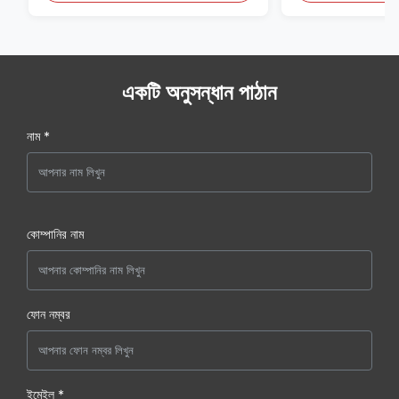
একটি অনুসন্ধান পাঠান
নাম *
কোম্পানির নাম
ফোন নম্বর
ইমেইল *