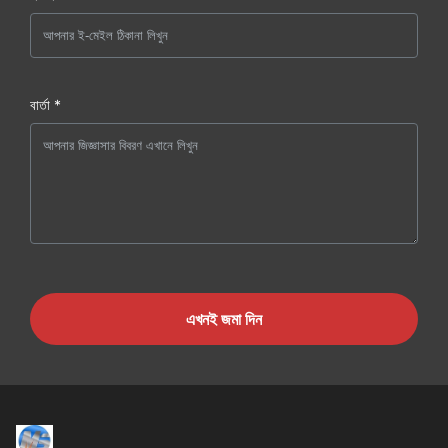
বার্তা *
এখনই জমা দিন