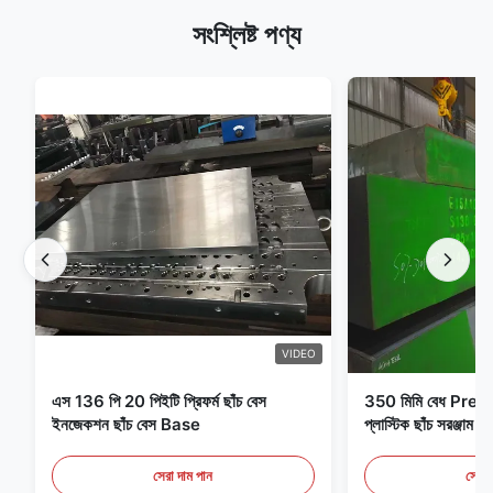
সংশ্লিষ্ট পণ্য
VIDEO
এস 136 পি 20 পিইটি প্রিফর্ম ছাঁচ বেস
350 মিমি বেধ Pre
ইনজেকশন ছাঁচ বেস Base
প্লাস্টিক ছাঁচ সরঞ্জাম ই
সেরা দাম পান
সেরা 