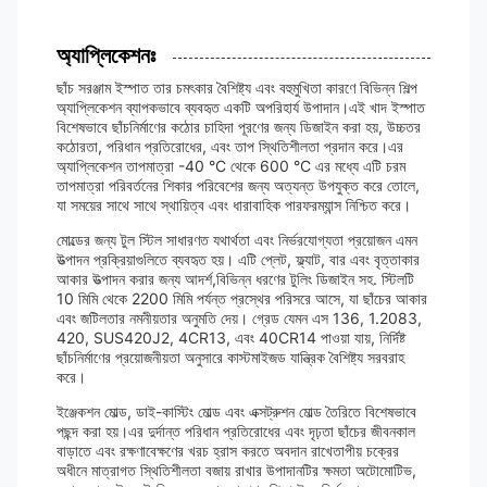
অ্যাপ্লিকেশনঃ
ছাঁচ সরঞ্জাম ইস্পাত তার চমৎকার বৈশিষ্ট্য এবং বহুমুখিতা কারণে বিভিন্ন শিল্প
অ্যাপ্লিকেশন ব্যাপকভাবে ব্যবহৃত একটি অপরিহার্য উপাদান।এই খাদ ইস্পাত
বিশেষভাবে ছাঁচনির্মাণের কঠোর চাহিদা পূরণের জন্য ডিজাইন করা হয়, উচ্চতর
কঠোরতা, পরিধান প্রতিরোধের, এবং তাপ স্থিতিশীলতা প্রদান করে।এর
অ্যাপ্লিকেশন তাপমাত্রা -40 °C থেকে 600 °C এর মধ্যে এটি চরম
তাপমাত্রা পরিবর্তনের শিকার পরিবেশের জন্য অত্যন্ত উপযুক্ত করে তোলে,
যা সময়ের সাথে সাথে স্থায়িত্ব এবং ধারাবাহিক পারফরম্যান্স নিশ্চিত করে।
মোল্ডের জন্য টুল স্টিল সাধারণত যথার্থতা এবং নির্ভরযোগ্যতা প্রয়োজন এমন
উত্পাদন প্রক্রিয়াগুলিতে ব্যবহৃত হয়। এটি প্লেট, ফ্ল্যাট, বার এবং বৃত্তাকার
আকার উত্পাদন করার জন্য আদর্শ,বিভিন্ন ধরণের টুলিং ডিজাইন সহ. স্টিলটি
10 মিমি থেকে 2200 মিমি পর্যন্ত প্রস্থের পরিসরে আসে, যা ছাঁচের আকার
এবং জটিলতার নমনীয়তার অনুমতি দেয়। গ্রেড যেমন এস 136, 1.2083,
420, SUS420J2, 4CR13, এবং 40CR14 পাওয়া যায়, নির্দিষ্ট
ছাঁচনির্মাণের প্রয়োজনীয়তা অনুসারে কাস্টমাইজড যান্ত্রিক বৈশিষ্ট্য সরবরাহ
করে।
ইঞ্জেকশন মোল্ড, ডাই-কাস্টিং মোল্ড এবং এক্সট্রুশন মোল্ড তৈরিতে বিশেষভাবে
পছন্দ করা হয়।এর দুর্দান্ত পরিধান প্রতিরোধের এবং দৃঢ়তা ছাঁচের জীবনকাল
বাড়াতে এবং রক্ষণাবেক্ষণের খরচ হ্রাস করতে অবদান রাখেতাপীয় চক্রের
অধীনে মাত্রাগত স্থিতিশীলতা বজায় রাখার উপাদানটির ক্ষমতা অটোমোটিভ,