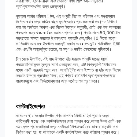
এয়ারস্পেস, ইলেকট্রনিক্স এবং ভোক্তা পণ্য শিল্পে উচ্চ-নির্ভুলতার
অ্যাপ্লিকেশনগুলির জন্য গুরুত্বপূর্ণ।
ন্যূনতম অর্ডার পরিমাণ 1 টন, এই পণ্যটি নিরাপদ পরিবহন এবং সঞ্চয়স্থান
নিশ্চিত করার জন্য কাঠের বাক্সে সুরক্ষিতভাবে প্যাকেজ করা হয়।দাম নির্ধারণ
করা হয় অর্ডারের আকার এবং বিশেষ উল্লেখ অনুযায়ী, ছোট এবং বড় আকারের
প্রকল্পের জন্য খরচ কার্যকর সমাধান প্রদান করে। প্রতি মাসে 50,000 টন
সরবরাহের ক্ষমতা সময়মত উপলব্ধতার গ্যারান্টি দেয়,যদিও 10 দিনের মধ্যে
ডেলিভারি সময় দক্ষ উৎপাদন সময়সূচী সমর্থন করে• পেমেন্টের শর্তাবলীতে টি/টি
এবং এল/সি অন্তর্ভুক্ত রয়েছে, যা মসৃণ ও নমনীয় লেনদেনের সুবিধার্থে।
চীন থেকে উত্পাদিত, এই খাদ ইস্পাত ছাঁচ সরঞ্জাম পণ্যটি মানের সাথে
প্রতিযোগিতামূলক মূল্যের সাথে একত্রিত করে, এটি বিশ্বব্যাপী নির্মাতাদের
মধ্যে একটি পছন্দসই পছন্দ করে।আপনি টুলিং জন্য ইস্পাত বা ছাঁচ জন্য বিশেষ
সরঞ্জাম ইস্পাত প্রয়োজন কিনা, এই পণ্যটি ছাঁচনির্মাণ অ্যাপ্লিকেশনগুলিতে
পারফরম্যান্স এবং নির্ভরযোগ্যতার জন্য সর্বোচ্চ মান পূরণ করে।
কাস্টমাইজেশনঃ
আমাদের ছাঁচ সরঞ্জাম ইস্পাত পণ্য আপনার নির্দিষ্ট চাহিদা পূরণের জন্য
ব্যতিক্রমী মানের এবং কাস্টমাইজেশন সেবা প্রদান করে.আমরা উভয় ছোট এবং
বড় স্কেল প্রয়োজনীয়তা জন্য নমনীয়তা নিশ্চিতঅর্ডারের আকার অনুযায়ী দাম
নির্ধারণ করা হয়, যা আপনাকে একটি কাস্টমাইজড খরচ কাঠামো প্রদান করে।