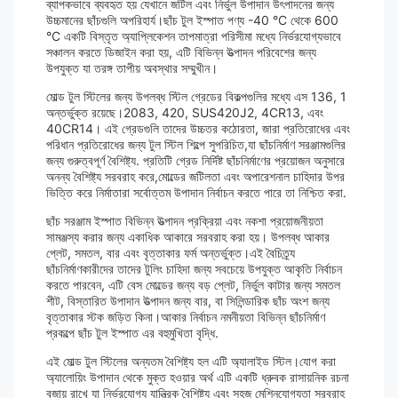
ব্যাপকভাবে ব্যবহৃত হয় যেখানে জটিল এবং নির্ভুল উপাদান উৎপাদনের জন্য
উচ্চমানের ছাঁচগুলি অপরিহার্য।ছাঁচ টুল ইস্পাত পণ্য -40 °C থেকে 600
°C একটি বিস্তৃত অ্যাপ্লিকেশন তাপমাত্রা পরিসীমা মধ্যে নির্ভরযোগ্যভাবে
সঞ্চালন করতে ডিজাইন করা হয়, এটি বিভিন্ন উত্পাদন পরিবেশের জন্য
উপযুক্ত যা তরঙ্গ তাপীয় অবস্থার সম্মুখীন।
মোল্ড টুল স্টিলের জন্য উপলব্ধ স্টিল গ্রেডের বিকল্পগুলির মধ্যে এস 136, 1
অন্তর্ভুক্ত রয়েছে।2083, 420, SUS420J2, 4CR13, এবং
40CR14। এই গ্রেডগুলি তাদের উচ্চতর কঠোরতা, জারা প্রতিরোধের এবং
পরিধান প্রতিরোধের জন্য টুল স্টিল শিল্পে সুপরিচিত,যা ছাঁচনির্মাণ সরঞ্জামগুলির
জন্য গুরুত্বপূর্ণ বৈশিষ্ট্য. প্রতিটি গ্রেড নির্দিষ্ট ছাঁচনির্মাণের প্রয়োজন অনুসারে
অনন্য বৈশিষ্ট্য সরবরাহ করে,মোল্ডের জটিলতা এবং অপারেশনাল চাহিদার উপর
ভিত্তি করে নির্মাতারা সর্বোত্তম উপাদান নির্বাচন করতে পারে তা নিশ্চিত করা.
ছাঁচ সরঞ্জাম ইস্পাত বিভিন্ন উত্পাদন প্রক্রিয়া এবং নকশা প্রয়োজনীয়তা
সামঞ্জস্য করার জন্য একাধিক আকারে সরবরাহ করা হয়। উপলব্ধ আকার
প্লেট, সমতল, বার এবং বৃত্তাকার ফর্ম অন্তর্ভুক্ত।এই বৈচিত্র্য
ছাঁচনির্মাণকারীদের তাদের টুলিং চাহিদা জন্য সবচেয়ে উপযুক্ত আকৃতি নির্বাচন
করতে পারবেন, এটি বেস মোল্ডের জন্য বড় প্লেট, নির্ভুল কাটার জন্য সমতল
শীট, বিস্তারিত উপাদান উত্পাদন জন্য বার, বা সিলিন্ডারিক ছাঁচ অংশ জন্য
বৃত্তাকার স্টক জড়িত কিনা।আকার নির্বাচন নমনীয়তা বিভিন্ন ছাঁচনির্মাণ
প্রকল্পে ছাঁচ টুল ইস্পাত এর বহুমুখিতা বৃদ্ধি.
এই মোল্ড টুল স্টিলের অন্যতম বৈশিষ্ট্য হল এটি অ্যালাইড স্টিল।যোগ করা
অ্যালোয়িং উপাদান থেকে মুক্ত হওয়ার অর্থ এটি একটি ধ্রুবক রাসায়নিক রচনা
বজায় রাখে যা নির্ভরযোগ্য যান্ত্রিক বৈশিষ্ট্য এবং সহজ মেশিনযোগ্যতা সরবরাহ