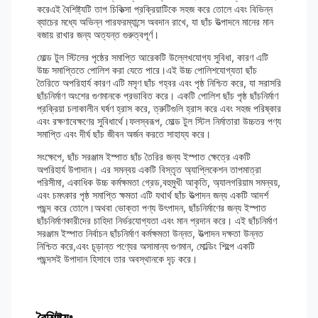
করেএই বৈশিষ্ট্যটি তাপ চিকিত্সা প্রক্রিয়াটিকে সহজ করে তোলে এবং বিভিন্ন
ব্যাচের মধ্যে অভিন্ন পারফরম্যান্সে অবদান রাখে, যা ছাঁচ উত্পাদনে মানের মান
বজায় রাখার জন্য অত্যন্ত গুরুত্বপূর্ণ।
মোল্ড টুল স্টিলের পৃষ্ঠের সমাপ্তি আরেকটি উল্লেখযোগ্য সুবিধা, কারণ এটি
উচ্চ সমাপ্তিতে পোলিশ করা যেতে পারে।এই উচ্চ পোলিশযোগ্যতা ছাঁচ
তৈরিতে অপরিহার্য কারণ এটি মসৃণ ছাঁচ গহ্বর এবং পৃষ্ঠ নিশ্চিত করে, যা সরাসরি
ছাঁচনির্মাণ অংশের গুণমানকে প্রভাবিত করে। একটি পোলিশ ছাঁচ পৃষ্ঠ ছাঁচনির্মাণ
প্রক্রিয়া চলাকালীন ঘর্ষণ হ্রাস করে, ত্রুটিগুলি হ্রাস করে এবং সহজ পরিষ্কার
এবং রক্ষণাবেক্ষণের সুবিধার্থে।ফলস্বরূপ, মোল্ড টুল স্টিল নির্মাতারা উচ্চতর পণ্য
সমাপ্তি এবং দীর্ঘ ছাঁচ জীবন অর্জন করতে সাহায্য করে।
সংক্ষেপে, ছাঁচ সরঞ্জাম ইস্পাত ছাঁচ তৈরির জন্য ইস্পাত ক্ষেত্রে একটি
অপরিহার্য উপাদান। এর সমন্বয় একটি বিস্তৃত অ্যাপ্লিকেশন তাপমাত্রা
পরিসীমা, একাধিক উচ্চ কর্মক্ষমতা গ্রেড,বহুমুখী আকৃতি, অ্যালগরিয়াম সমন্বয়,
এবং চমৎকার পৃষ্ঠ সমাপ্তি ক্ষমতা এটি যথার্থ ছাঁচ উত্পাদন জন্য একটি আদর্শ
পছন্দ করে তোলে।অথবা ভোক্তা পণ্য উৎপাদন, ছাঁচনির্মাণের জন্য ইস্পাত
ছাঁচনির্মাণকারীদের চাহিদা নির্ভরযোগ্যতা এবং মান প্রদান করে। এই ছাঁচনির্মাণ
সরঞ্জাম ইস্পাত নির্বাচন ছাঁচনির্মাণ কর্মক্ষমতা উন্নত, উত্পাদন দক্ষতা উন্নত
নিশ্চিত করে,এবং চূড়ান্ত পণ্যের অসামান্য গুণমান, মোল্ডিং শিল্পে একটি
পছন্দসই উপাদান হিসাবে তার অবস্থানকে দৃঢ় করে।