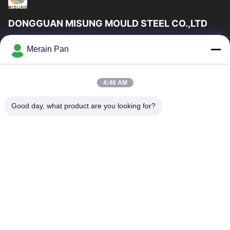
DONGGUAN MISUNG MOULD STEEL CO.,LTD
DongGuan Misung ছাঁচ ইস্পাত কোং লিমিটেড সরবরাহ প্লাস্টিক ডাই স্টিল, গরম
Merain Pan
কাজ ইস্পাত, ঠান্ডা কাজ ইস্পাত, খাদ কাঠামোগত ইস্পাত
গুরুত্বপূর্ণ সংযোগ
4:46 AM
বাড়ি
পণ্য
VR প্রদর্শন
আমাদের সম্পর্কে
Good day, what product are you looking for?
কারখানা ভ্রমণ
মান নিয়ন্ত্রণ
যোগাযোগ করুন
খবর
মামলা
আমাদের সাথে যোগাযোগ করুন
0086-769-13537200896
merain.pan@misung-steel.com