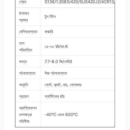
গ্রেড
S136/1.2083/420/SUS420J2/4CR13/40CR1
উপাদান
টুল স্টিল
প্রকার
মেশিনযোগ্যতা
মাঝারি
তাপ
১৫-৩০ W/m·K
পরিবাহিতা
ঘনত্ব
7.7-8.0 জি/সেমি3
গঠনযোগ্যতা
উচ্চ গঠনযোগ্যতা
আকৃতি
প্লেট, ফ্ল্যাট, বার, গোলাকার
প্রয়োগ
প্লাস্টিকের ছাঁচ
অ্যাপ্লিকেশন
তাপমাত্রা
-40°C থেকে 600°C
পরিসীমা