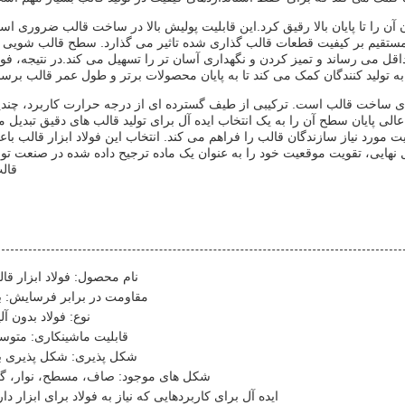
آن را تا پایان بالا رقیق کرد.این قابلیت پولیش بالا در ساخت قالب ضروری ا
ستقیم بر کیفیت قطعات قالب گذاری شده تاثیر می گذارد. سطح قالب شویی 
 می رساند و تمیز کردن و نگهداری آسان تر را تسهیل می کند.در نتیجه، فول
به تولید کنندگان کمک می کند تا به پایان محصولات برتر و طول عمر قالب برسن
برای ساخت قالب است. ترکیبی از طیف گسترده ای از درجه حرارت کاربرد، چند
عالی پایان سطح آن را به یک انتخاب ایده آل برای تولید قالب های دقیق تبدیل 
ت مورد نیاز سازندگان قالب را فراهم می کند. انتخاب این فولاد ابزار قالب با
نهایی، تقویت موقعیت خود را به عنوان یک ماده ترجیح داده شده در صنعت تول
قال
نام محصول: فولاد ابزار قا
مقاومت در برابر فرسایش: با
نوع: فولاد بدون آلی
قابلیت ماشینکاری: متو
شکل پذیری: شکل پذیری با
شکل های موجود: صاف، مسطح، نوار، گر
ایده آل برای کاربردهایی که نیاز به فولاد برای ابزار دار