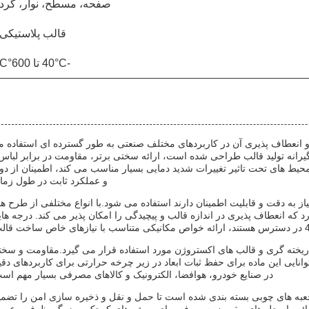
صفحه، مسطح، نوار، گرد
قالب پلاستیکی
-40°C تا 600°C
و انعطاف پذیری آن در کاربردهای مختلف صنعتی به طور گسترده ای استفاده 
یرانه تولید قالب طراحی شده است، ارائه سختی برتر، مقاومت در برابر لباس
دمای کاربرد آن از -40 °C تا 600 °C آن را برای محیط های تحت تاثیر تغییرات شدید دمایی بسیار مناسب می کند، اطمینان از د
و عملکرد ثابت در طول زما
یاز به دقت و قابلیت اطمینان دارند استفاده می شود.با انواع مختلفی از طرح ه
در طیف وسیعی از عرض از 10mm تا 2200mm وجود دارد که انعطاف پذیری در اندازه قالب و پیچیدگی را امکان پذیر می کند. درجه ه
ی ریخته گری و قالب های اکستروژن مورد استفاده قرار می گیرد.مقاومت و سخ
ایی این ماده برای حفظ ثبات ابعاد در زیر چرخه حرارتی برای کاربردهای دق
در صنایع خودرو، هوافضا، الکترونیک و کالاهای مصرفی بسیار مهم اس
به طور ایمن در جعبه های چوبی بسته بندی شده است تا حمل و نقل و ذخیره سازی امن را تضم