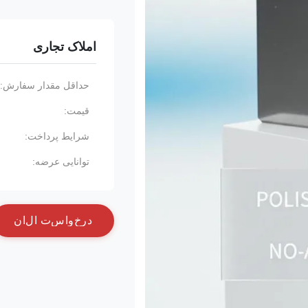
املاک تجاری
حداقل مقدار سفارش:
قیمت:
شرایط پرداخت:
توانایی عرضه:
د
ر
خ
و
ا
س
ت
ا
ل
ا
ن