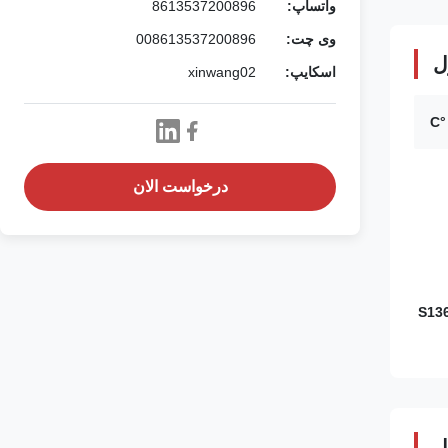
واتساپ:
8613537200896
وی چت:
008613537200896
ل
اسکایپ:
xinwang02
درخواست الان
S13
ل