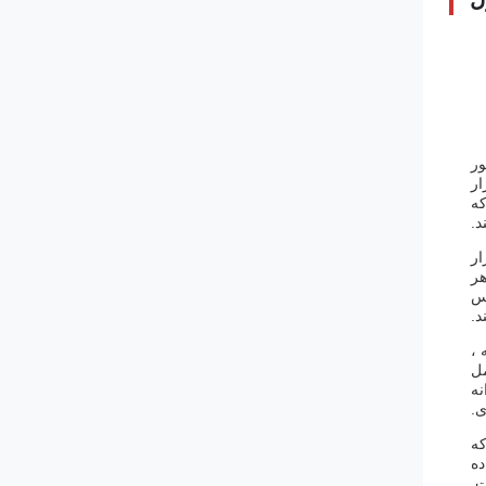
ور
ار
ت که
د.
لاد ابزار
هر
اس
د.
 ،
مل
نه
ی.
که
ده
ت.