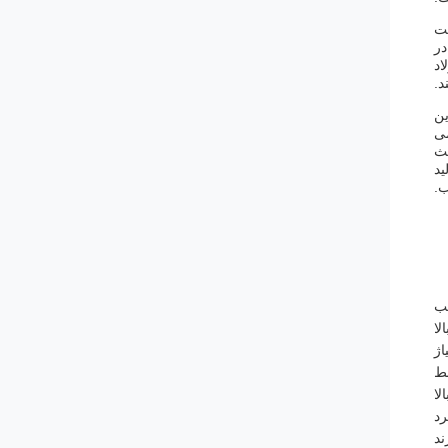
ست
در
اد
د.
ین
می
عث
ید
ب.
لب
لا
اژ
سط
لا
د
ند