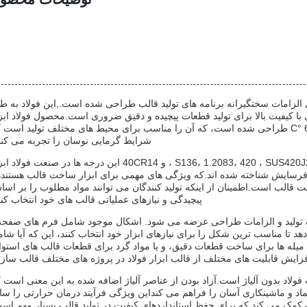
الزامات سختگیرانه برنامه های تولید قالب طراحی شده است.,این فولاد به ط
 با کیفیت بالا برای تولید قطعات پیچیده و دقیق ضروری است.محصول فولاد ابز
قالب برای عملکرد قابل اعتماد در محدوده وسیع دما از -40 °C تا 600 °C طراحی شده است، که آن را مناسب برای محیط های مختلف تولید اس
شرایط گرمایی نوسان را تجربه می کنن
گزینه های درجه فولاد موجود برای فولاد ابزار قالب شامل S136، 1.2083، 420 ، SUS420J2 ، 4CR13 ، و 40CR14 این درجه ها در صنعت فو
ر فرسایش شناخته شده اند.که ویژگی های مهمی برای ابزار ساخت قالب هستند
قالب است.اطمینان از اینکه تولید کنندگان می توانند مواد مطلوب را بر اس
پیچیدگی و نیازهای عملیاتی قالب های خود انتخاب کنن
لف تولید و الزامات طراحی عرضه می شود. اشکال موجود شامل فرم های صفحه
 تا مناسب ترین شکل را برای نیازهای ابزار خود انتخاب کنند، این که آیا شا
له ها برای ساخت قطعات دقیق، و یا مواد گرد برای قطعات قالب های استوا
ایش قابلیت های مختلف از قالب ابزار فولاد در پروژه های مختلف قالب ساز
ولاد بدون آلیاژ است.آزاد بودن از عناصر آلیاژ اضافه شده به این معنی است 
د و ماشینکاری آسان را فراهم می کنداین ویژگی فرآیند درمان حرارتی را سا
کمک می کند که برای حفظ استانداردهای کیفیت در تولید قالب بسیار مهم اس