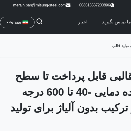
merain.pan@misung-steel.com
008613537200896
 ما تماس بگیرید
اخبار
Persian
 قالبی قابل پرداخت تا سطح
بالا با محدوده دمایی -40 تا 600 درجه
ترکیب بدون آلیاژ برای تولید