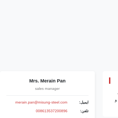
Mrs. Merain Pan
sales manager
و
ایمیل:
merain.pan@misung-steel.com
تلفن:
008613537200896