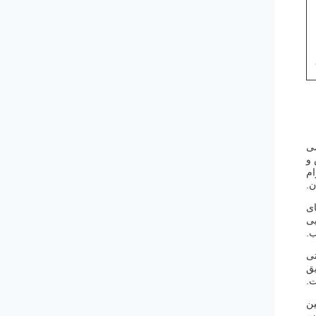
می
 و
وام
ن.
ای
ایی
تی
یق
ت.
ین