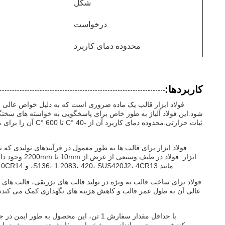
شکل
درخواست
محدوده دمای کاربرد
کاربردها:
فولاد ابزار قالب یک ماده ضروری است که به دلیل خواص عالی 
شود.این فولاد آلیاژ به طور خاص برای پاسخگویی به خواسته های سختگ
ثبات حرارتی.محدوده 
فولاد ابزار برای قالب ها به طور معمول در فرآیندهای تولیدی که ن
ابزار. فولاد 
مانند S136، 1.2083، 420، SUS420J2، 4CR13، و 40CR14 در دسترس هستند، ارائه خواص مکانیکی متناسب با نیازهای خاص ساخت قالب.
فولاد برای ساخت قالب به ویژه در تولید قالب های تزریقی، قالب ها
عالی آن به طول عمر قالب و کاهش هزینه های نگهداری کمک می کندتوان
با حداقل مقدار سفارش 1 تن، این محصول 