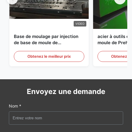
VIDEO
Base de moulage par injection
acier à outils e
de base de moule de
moule de Preha
préformation d'ANIMAL
d'épaisseur de
FAMILIER de S136 P20
Obtenez le meilleur prix
Obtenez le 
Envoyez une demande
Nom *