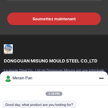
Soumettez maintenant
DONGGUAN MISUNG MOULD STEEL CO.,LTD
Le moule Steel Co., Ltd de Dongguan Misung est une principale
société de plastique d'approvisionnement meurent l'acier en
Merain Pan
acier et chaud de...
Liens Rapides
1:19 PM
Maison
Produits
VR Show
Au Sujet De Nous
Good day, what product are you looking for?