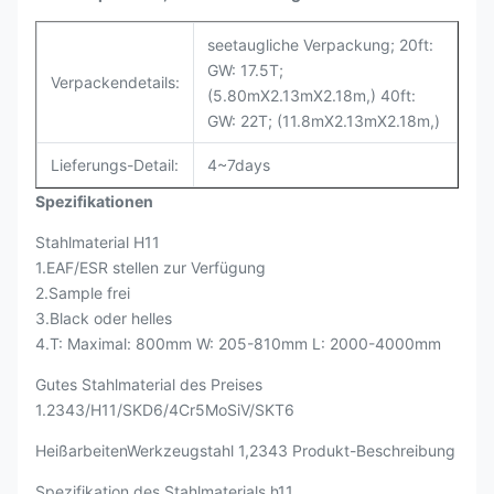
seetaugliche Verpackung; 20ft:
GW: 17.5T;
Verpackendetails:
(5.80mX2.13mX2.18m,) 40ft:
GW: 22T; (11.8mX2.13mX2.18m,)
Lieferungs-Detail:
4~7days
Spezifikationen
Stahlmaterial H11
1.EAF/ESR stellen zur Verfügung
2.Sample frei
3.Black oder helles
4.T: Maximal: 800mm W: 205-810mm L: 2000-4000mm
Gutes Stahlmaterial des Preises
1.2343/H11/SKD6/4Cr5MoSiV/SKT6
HeißarbeitenWerkzeugstahl 1,2343 Produkt-Beschreibung
Spezifikation des Stahlmaterials h11