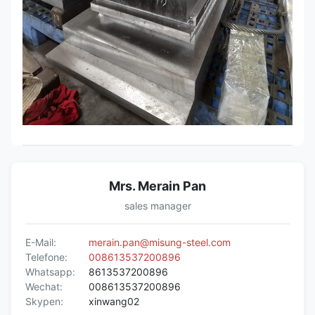
Mrs. Merain Pan
sales manager
E-Mail:
merain.pan@misung-steel.com
Telefone:
008613537200896
Whatsapp:
8613537200896
Wechat:
008613537200896
Skypen:
xinwang02