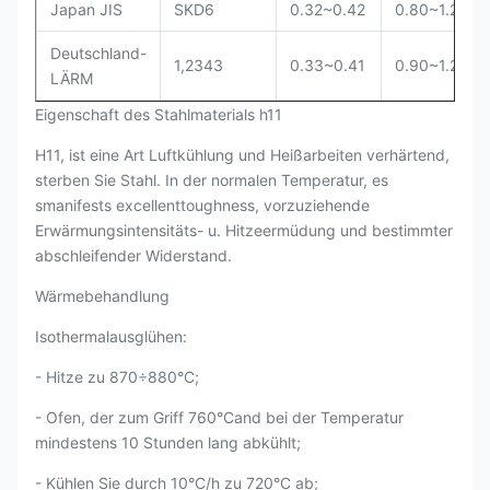
Japan JIS
SKD6
0.32~0.42
0.80~1.20
Deutschland-
1,2343
0.33~0.41
0.90~1.20
LÄRM
Eigenschaft des Stahlmaterials h11
H11, ist eine Art Luftkühlung und Heißarbeiten verhärtend,
sterben Sie Stahl. In der normalen Temperatur, es
smanifests excellenttoughness, vorzuziehende
Erwärmungsintensitäts- u. Hitzeermüdung und bestimmter
abschleifender Widerstand.
Wärmebehandlung
Isothermalausglühen:
- Hitze zu 870÷880°C;
- Ofen, der zum Griff 760°Cand bei der Temperatur
mindestens 10 Stunden lang abkühlt;
- Kühlen Sie durch 10°C/h zu 720°C ab;