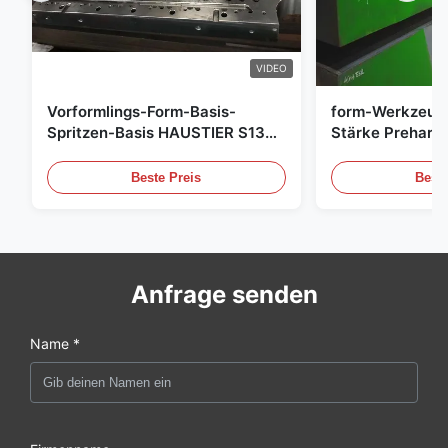
VIDEO
Vorformlings-Form-Basis-
form-Werkzeug
Spritzen-Basis HAUSTIER S136
Stärke Preharde
P20
Beste Preis
Beste
Anfrage senden
Name *