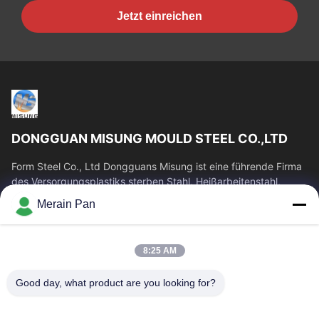
Jetzt einreichen
DONGGUAN MISUNG MOULD STEEL CO.,LTD
Form Steel Co., Ltd Dongguans Misung ist eine führende Firma
des Versorgungsplastiks sterben Stahl, Heißarbeitenstahl,
Kaltverformungsstahl,...
Merain Pan
Schnelllinks
Haus
Produkte
8:25 AM
VR Show
Über Uns
Good day, what product are you looking for?
Fabrik-Ausflug
Qualitätskontrolle
Treten Sie Mit Uns In
Nachrichten