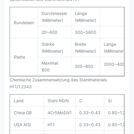
Durchmesser
Länge
(Millimeter)
(Millimeter)
Rundeisen
20~800
300~5800
Stärke
Breite
Länge
(Millimeter)
(Millimeter)
(Millimeter)
Platte
Maximal:
2000~4000
205~800
800
Chemische Zusammensetzung des Stahlmaterials
H11/1.2343
Land
Stahl NEIN.
C
Si
China GB
4Cr5MoSiV1
0.33~0.43
0.80~1.20
USA AISI
H11
0.33~0.43
0.80~1.20