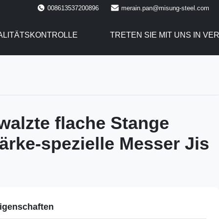
008613537200896
merain.pan@misung-steel.com
ALITÄTSKONTROLLE
TRETEN SIE MIT UNS IN V
alzte flache Stange
rke-spezielle Messer Jis
igenschaften