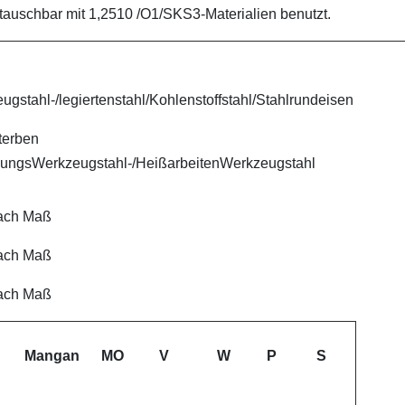
stauschbar mit 1,2510 /O1/SKS3-Materialien benutzt.
eugstahl-/legiertenstahl/Kohlenstoffstahl/Stahlrundeisen
sterben
rmungsWerkzeugstahl-/HeißarbeitenWerkzeugstahl
nach Maß
nach Maß
nach Maß
Mangan
MO
V
W
P
S