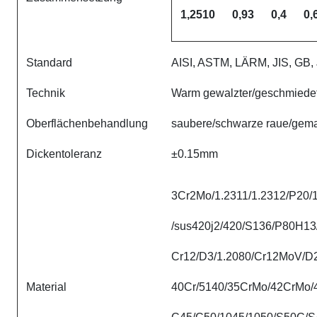
1,2510
0,93
0,4
0,
Standard
AISI, ASTM, LÄRM, JIS, GB, J
Technik
Warm gewalzter/geschmiedet
Oberflächenbehandlung
saubere/schwarze raue/gemah
Dickentoleranz
±0.15mm
3Cr2Mo/1.2311/1.2312/P20/
/sus420j2/420/S136/P80H1
Cr12/D3/1.2080/Cr12MoV/D
Material
40Cr/5140/35CrMo/42CrMo/