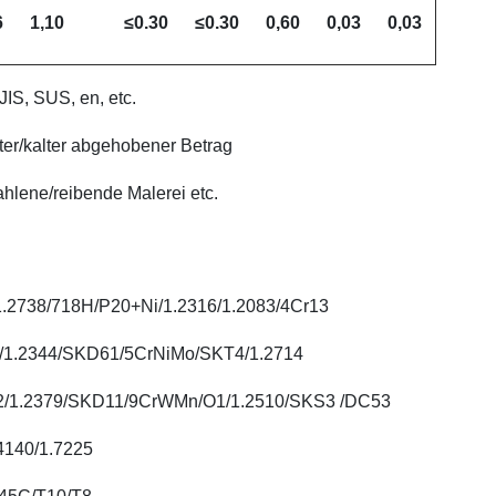
6
1,10
≤0.30
≤0.30
0,60
0,03
0,03
IS, SUS, en, etc.
er/kalter abgehobener Betrag
lene/reibende Malerei etc.
1.2738/718H/P20+Ni/1.2316/1.2083/4Cr13
3/1.2344/SKD61/5CrNiMo/SKT4/1.2714
2/1.2379/SKD11/9CrWMn/O1/1.2510/SKS3 /DC53
4140/1.7225