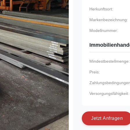
Herkunftsort:
Markenbezeichnung:
Modellnummer:
Immobilienhand
Mindestbestellmenge:
Preis:
Zahlungsbedingungen
Versorgungsfähigkeit:
J
e
t
z
t
A
n
f
r
a
g
e
n