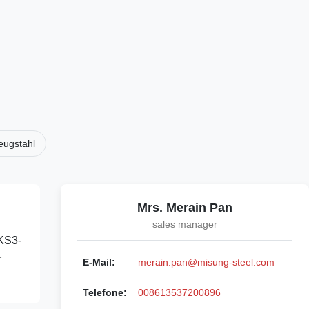
eugstahl
Mrs. Merain Pan
sales manager
SKS3-
r
E-Mail:
merain.pan@misung-steel.com
Telefone:
008613537200896