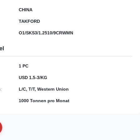
CHINA
TAKFORD
O1/SKS3/1.2510/9CRWMN
el
1 PC
USD 1.5-3/KG
:
L/C, T/T, Western Union
1000 Tonnen pro Monat