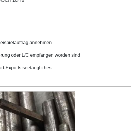
45C/T10/T8
Beispielauftrag annehmen
rung oder L/C empfangen worden sind
ad-Exports seetaugliches