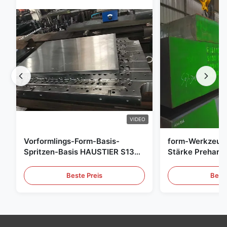
VIDEO
Vorformlings-Form-Basis-
form-Werkzeug
Spritzen-Basis HAUSTIER S136
Stärke Preharde
P20
Beste Preis
Beste