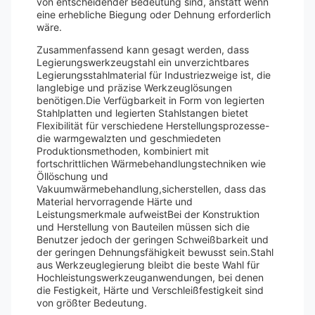
von entscheidender Bedeutung sind, anstatt wenn
eine erhebliche Biegung oder Dehnung erforderlich
wäre.
Zusammenfassend kann gesagt werden, dass
Legierungswerkzeugstahl ein unverzichtbares
Legierungsstahlmaterial für Industriezweige ist, die
langlebige und präzise Werkzeuglösungen
benötigen.Die Verfügbarkeit in Form von legierten
Stahlplatten und legierten Stahlstangen bietet
Flexibilität für verschiedene Herstellungsprozesse-
die warmgewalzten und geschmiedeten
Produktionsmethoden, kombiniert mit
fortschrittlichen Wärmebehandlungstechniken wie
Öllöschung und
Vakuumwärmebehandlung,sicherstellen, dass das
Material hervorragende Härte und
Leistungsmerkmale aufweistBei der Konstruktion
und Herstellung von Bauteilen müssen sich die
Benutzer jedoch der geringen Schweißbarkeit und
der geringen Dehnungsfähigkeit bewusst sein.Stahl
aus Werkzeuglegierung bleibt die beste Wahl für
Hochleistungswerkzeuganwendungen, bei denen
die Festigkeit, Härte und Verschleißfestigkeit sind
von größter Bedeutung.