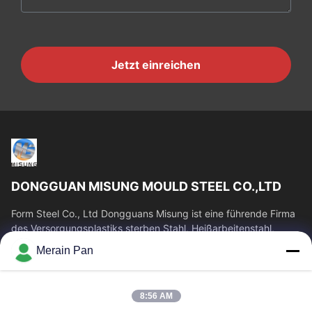
Jetzt einreichen
DONGGUAN MISUNG MOULD STEEL CO.,LTD
Form Steel Co., Ltd Dongguans Misung ist eine führende Firma
des Versorgungsplastiks sterben Stahl, Heißarbeitenstahl,
Kaltverformungsstahl,...
Merain Pan
Schnelllinks
Haus
Produkte
8:56 AM
VR Show
Über Uns