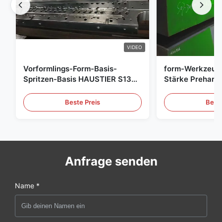
VIDEO
Vorformlings-Form-Basis-
form-Werkzeug
Spritzen-Basis HAUSTIER S136
Stärke Preharde
P20
Beste Preis
Beste
Anfrage senden
Name *