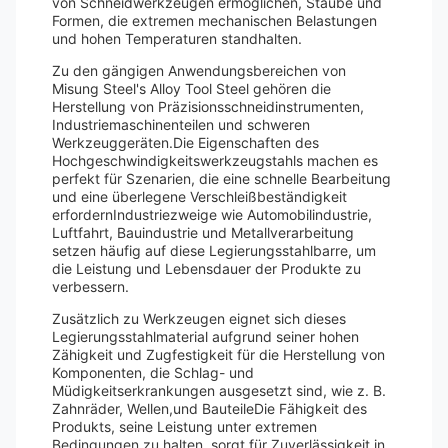
von Schneidwerkzeugen ermöglichen, Stäube und
Formen, die extremen mechanischen Belastungen
und hohen Temperaturen standhalten.
Zu den gängigen Anwendungsbereichen von
Misung Steel's Alloy Tool Steel gehören die
Herstellung von Präzisionsschneidinstrumenten,
Industriemaschinenteilen und schweren
Werkzeuggeräten.Die Eigenschaften des
Hochgeschwindigkeitswerkzeugstahls machen es
perfekt für Szenarien, die eine schnelle Bearbeitung
und eine überlegene Verschleißbeständigkeit
erfordernIndustriezweige wie Automobilindustrie,
Luftfahrt, Bauindustrie und Metallverarbeitung
setzen häufig auf diese Legierungsstahlbarre, um
die Leistung und Lebensdauer der Produkte zu
verbessern.
Zusätzlich zu Werkzeugen eignet sich dieses
Legierungsstahlmaterial aufgrund seiner hohen
Zähigkeit und Zugfestigkeit für die Herstellung von
Komponenten, die Schlag- und
Müdigkeitserkrankungen ausgesetzt sind, wie z. B.
Zahnräder, Wellen,und BauteileDie Fähigkeit des
Produkts, seine Leistung unter extremen
Bedingungen zu halten, sorgt für Zuverlässigkeit in