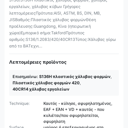
εργαλείων, χάλυβας κύβων Γρήγορες
λεπτομέρειεςΠρότυπα:AISI, ASTM, BS, DIN, ΜΒ,
JISΒαθμός:Πλαστικός χάλυβας φορμώνΘέση
προέλευσης:Guangdong, Κίνα (ηπειρωτική
χώρα)Εμπορικό σήμα:TakfordΠρότυπος
αριθμός:S136/1.2083/420/40CR13Τύπος:Χάλυβας γύρω
από το BAΤεχνι...
Λεπτομέρειες προϊόντος
Επισημαίνω:
S136H πλαστικός χάλυβας φορμών
,
Πλαστικός χάλυβας φορμών 420
,
40CR14 χάλυβας εργαλείων
Technique:
Καυτός - κύλησε, σφυρηλατημένος,
EAF + ΕΆΝ + VD + καυτός - που
κυλιέται/που σφυρηλατείται,
σφυρηλατη
Surface
μαύρος ή επεξεργασμένος στη