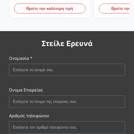
προσχηματισμών S136 P20
εργαλείων φο
PET
Βρείτε την καλύτερη τιμή
Βρείτε την 
Στείλε Ερευνά
Ονομασία *
Όνομα Εταιρείας
Αριθμός τηλεφώνου