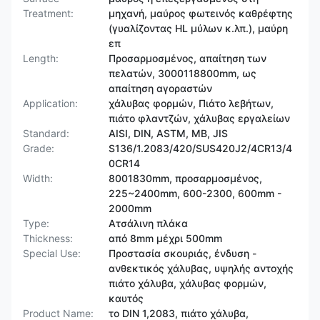
Treatment:
μηχανή, μαύρος φωτεινός καθρέφτης
(γυαλίζοντας HL μύλων κ.λπ.), μαύρη
επ
Length:
Προσαρμοσμένος, απαίτηση των
πελατών, 3000118800mm, ως
απαίτηση αγοραστών
Application:
χάλυβας φορμών, Πιάτο λεβήτων,
πιάτο φλαντζών, χάλυβας εργαλείων
Standard:
AISI, DIN, ASTM, ΜΒ, JIS
Grade:
S136/1.2083/420/SUS420J2/4CR13/4
0CR14
Width:
8001830mm, προσαρμοσμένος,
225~2400mm, 600-2300, 600mm -
2000mm
Type:
Ατσάλινη πλάκα
Thickness:
από 8mm μέχρι 500mm
Special Use:
Προστασία σκουριάς, ένδυση -
ανθεκτικός χάλυβας, υψηλής αντοχής
πιάτο χάλυβα, χάλυβας φορμών,
καυτός
Product Name:
το DIN 1,2083, πιάτο χάλυβα,