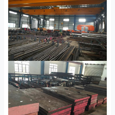
0.35-
0.3-
0.4-
12-13
≤0.030
≤0.030
0.45
0.4
0.7