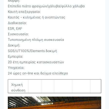
Μορφή:
Επίπεδο πιάτο φραγμών/χάλυβα/φύλλο χάλυβα
Καυτή επεξεργασία:
Καυτός - κυλημένος ή ανοπτώντας
Διαδικασία:
ESR, EAF
Συσκευασία:
Τυποποιημένη πλόιμη συσκευασία
Δοκιμή:
SGS/UT100%/Elements δοκιμή
Εμπειρία:
20 έτη εμπειρίας κατασκευαστών
Υπηρεσία:
24 ώρες on-line και δείγμα ελεύθερο
Χημική
σύνθεση
Γ
Si
ΜΝ
Χρώμιο
Π
S