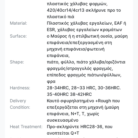
πλαστικός χάλυβας φορμών,
420/40cr14/4cr13 σκλήρυνε προ το
πλαστικό πιά
Material:
Πλαστικός χάλυβας εργαλείων, EAF ή
ESR, χάλυβας εργαλείων κραμάτων
Surface:
ο Μαύρος ή η στιλβωτική ουσία, μαύρη
επιφάνεια/επεξεργασμένη στη
μηχανή επιφάνεια/φωτεινή
επιφάνεια,
Shape:
πιάτο, φύλλο, πιάτο χάλυβα/οριζόντια
φραγμός/στρογγυλός φραγμός,
επίπεδος φραγμός πιάτων/φύλλων,
φρα
Hardness:
28-34HRC, 28~33 HRC, 30-36HRC.
35-40HRC 38-42HRC
Delivery
Καυτό σφυρηλατημένο +Rough που
Condition:
επεξεργάζεται στη μηχανή (μαύρη
επιφάνεια, N+T, Τ, χωρίς
συσκευασμένο
Heat Treatment:
Προ-σκληρύντε HRC28-36, που
ανοπτείται Q+T