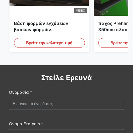
VIDEO
Βάση φορμών εγχύσεων
πάχος Preharde
βάσεων φορμών
350mm πλαστικ
προσχηματισμών S136 P20
εργαλείων φο
PET
Βρείτε την καλύτερη τιμή
Βρείτε την 
Στείλε Ερευνά
Ονομασία *
Όνομα Εταιρείας