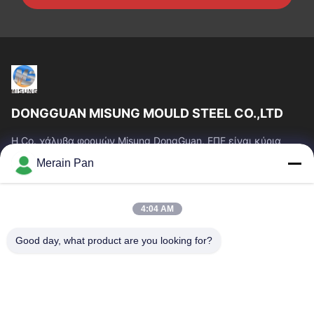
DONGGUAN MISUNG MOULD STEEL CO.,LTD
Η Co. χάλυβα φορμών Misung DongGuan, ΕΠΕ είναι κύρια
επιχείρηση του ανεφοδιασμού που ο πλαστικός χάλυβας
Merain Pan
κύβων, καυτός χάλυβας εργασίας, κρύος...
Γρήγοροι Σύνδεσμοι
4:04 AM
Σπίτι
Προϊόντα
Εμφάνιση VR
Περίπου Εμείς
Good day, what product are you looking for?
Γύρος Εργοστασίων
Ποιοτικός Έλεγχος
Μας Ελάτε Σε Επαφή Με
Ειδήσεις
Περιπτώσεις