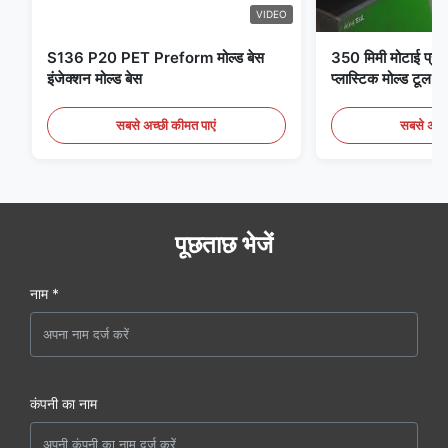
VIDEO
S136 P20 PET Preform मोल्ड बेस
350 मिमी मोटाई प्री
इंजेक्शन मोल्ड बेस
प्लास्टिक मोल्ड टूल स्
सबसे अच्छी कीमत पाएं
सबसे अच्छ
पूछताछ भेजें
नाम *
कंपनी का नाम