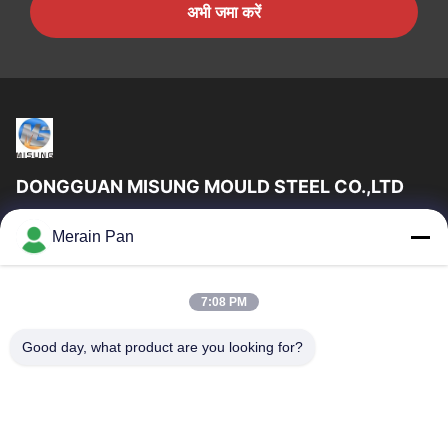
अभी जमा करें
DONGGUAN MISUNG MOULD STEEL CO.,LTD
DongGuan Misung मोल्ड स्टील कं, लिमिटेड प्लास्टिक डाई स्टील, हॉट वर्क
Merain Pan
स्टील, कोल्ड वर्क स्टील, अलॉय स्ट्रक्चरल स्टील की आपूर्ति की एक अग्रणी कंपनी है
त्वरित लिंक
7:08 PM
घर
उत्पादों
वीआर दिखाएँ
हमारे बारे में
Good day, what product are you looking for?
कारखाना भ्रमण
गुणवत्ता नियंत्रण
संपर्क करें
समाचार
मामलों