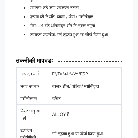
सामग्री: ठंडे काम उपकरण स्टील
प्रसव की स्थिति: काला / पीस / मशीनीकृत
सेवाः 24 घंटे ऑनलाइन और निःशुल्क नमूना
उत्पादन तकनीक: गर्म लुढ़का हुआ या फोर्ज किया हुआ
तकनीकी मापदंडः
उत्पादन मार्ग
Ef/Eaf+Lf+Vd/ESR
सतह उपचार
काला/ छील/ पॉलिश/ मशीनीकृत
मशीनीकरण
उचित
मिश्र धातु या
ALLOY है
नहीं
उत्पादन
गर्म लुढ़का हुआ या फोर्ज किया हुआ
प्रौद्योगिकी