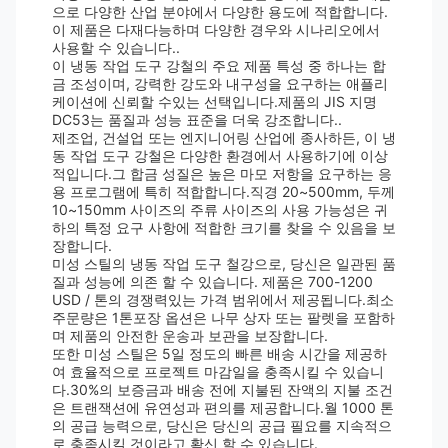
으로 다양한 산업 분야에서 다양한 용도에 적합합니다.
이 제품은 다재다능하며 다양한 경우와 시나리오에서
사용할 수 있습니다..
이 냉동 작업 도구 강철의 주요 제품 특성 중 하나는 합
금 조성이며, 강력한 강도와 내구성을 요구하는 애플리
케이션에 신뢰할 수있는 선택입니다.제품의 JIS 지명
DC53는 품질과 성능 표준을 더욱 강조합니다..
제조업, 건설업 또는 엔지니어링 산업에 종사하든, 이 냉
동 작업 도구 강철은 다양한 환경에서 사용하기에 이상
적입니다.그 합금 성질은 높은 마모 저항을 요구하는 응
용 프로그램에 특히 적합합니다.직경 20~500mm, 두께
10~150mm 사이즈의 주류 사이즈의 사용 가능성은 귀
하의 특정 요구 사항에 적합한 크기를 찾을 수 있음을 보
장합니다.
미성 스틸의 냉동 작업 도구 철강으로, 당신은 일관된 품
질과 성능에 의존 할 수 있습니다. 제품은 700-1200
USD / 톤의 경쟁력있는 가격 범위에서 제공됩니다.최소
주문량은 1톤포장 옵션은 나무 상자 또는 팔렛을 포함하
며 제품의 안전한 운송과 보관을 보장합니다.
또한 미성 스틸은 5일 정도의 빠른 배송 시간을 제공하
여 효율적으로 프로젝트 마감일을 충족시킬 수 있습니
다.30%의 보증금과 배송 전에 지불된 잔액의 지불 조건
은 트랜잭션에 유연성과 편의를 제공합니다.월 1000 톤
의 공급 능력으로, 당신은 당신의 공급 필요를 지속적으
로 충족시킬 것이라고 확신 할 수 있습니다.