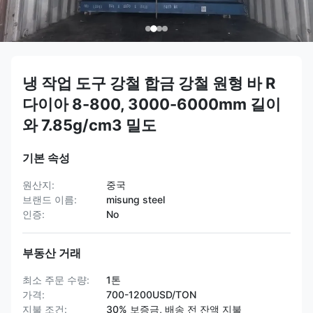
냉 작업 도구 강철 합금 강철 원형 바 R
다이아 8-800, 3000-6000mm 길이
와 7.85g/cm3 밀도
기본 속성
원산지:
중국
브랜드 이름:
misung steel
인증:
No
부동산 거래
최소 주문 수량:
1톤
가격:
700-1200USD/TON
지불 조건:
30% 보증금, 배송 전 잔액 지불