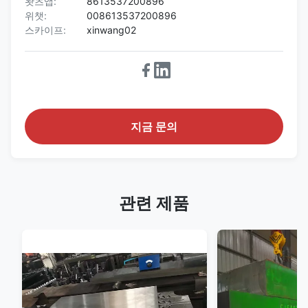
왓츠앱:
8613537200896
위챗:
008613537200896
스카이프:
xinwang02
지금 문의
관련 제품