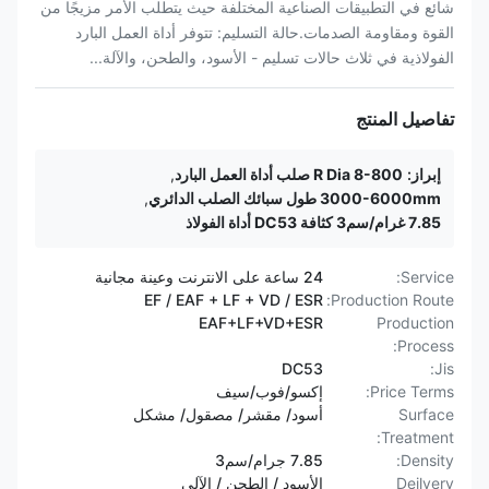
شائع في التطبيقات الصناعية المختلفة حيث يتطلب الأمر مزيجًا من
القوة ومقاومة الصدمات.حالة التسليم: تتوفر أداة العمل البارد
الفولاذية في ثلاث حالات تسليم - الأسود، والطحن، والآلة...
تفاصيل المنتج
إبراز:
R Dia 8-800 صلب أداة العمل البارد
,
3000-6000mm طول سبائك الصلب الدائري
,
7.85 غرام/سم3 كثافة DC53 أداة الفولاذ
Service:
24 ساعة على الانترنت وعينة مجانية
EF / EAF + LF + VD / ESR
Production Route:
EAF+LF+VD+ESR
Production
Process:
DC53
Jis:
Price Terms:
إكسو/فوب/سيف
Surface
أسود/ مقشر/ مصقول/ مشكل
Treatment:
Density:
7.85 جرام/سم3
Deilvery
الأسود / الطحن / الآلي