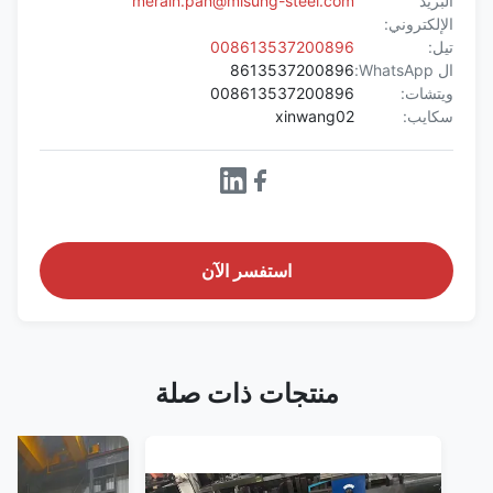
البريد
merain.pan@misung-steel.com
الإلكتروني:
تيل:
008613537200896
ال WhatsApp:
8613537200896
ويتشات:
008613537200896
سكايب:
xinwang02
استفسر الآن
منتجات ذات صلة