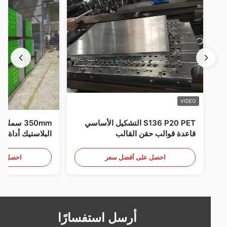
VIDEO
S136 P20 PET التشكيل الأساسي
350mm سم
قاعدة قوالب حقن القالب
البلاستيك أداة العفن 
احصل على أفضل سعر
احصل على أف
أرسل استفسارًا