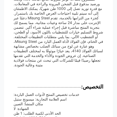
ورصيد مدفوع قبل الشحن المرونة والراحة في المعاملات.
مع قدرة توريد تصل إلى 1000 طن شهريًا، يمكنك الاطمئنان
إلى أنه سيتم تلبية احتياجات العرض الخاصة بك باستمرار.
كجزء من التزامها بالخدمة، تقدم Misung Steel دعمًا عبر
الإنترنت على مدار 24 ساعة وعينات مجانية، مما يسمح لك
بتجربة المنتج مباشرة قبل إجراء عملية شراء أكبر. تتضمن
شروط التسليم خيارات للتشطيبات باللون الأسود، أو الطحن،
أو التشطيب الآلي، بما يلبي متطلبات التطبيقات المختلفة.
في الختام، فإن الفولاذ لأداة العمل البارد من Misung Steel،
وهو عبارة عن لوح من سبائك الصلب بخصائص مشابهة
لسبائك الفولاذ 4140، يعد خيارًا موثوقًا به لمختلف التطبيقات
الصناعية. إن عروض الجودة والأداء والخدمة التي تقدمها
تجعلها رصيدًا قيمًا للشركات التي تبحث عن منتجات فولاذية
متينة وعالية الجودة.
التخصيص:
خدمات تخصيص المنتج لأدوات العمل الباردة:
اسم العلامة التجارية: ميسونج ستيل
مكان المنشأ: الصين
الشهادة: لا
الحد الأدنى لكمية الطلب: 1 طن