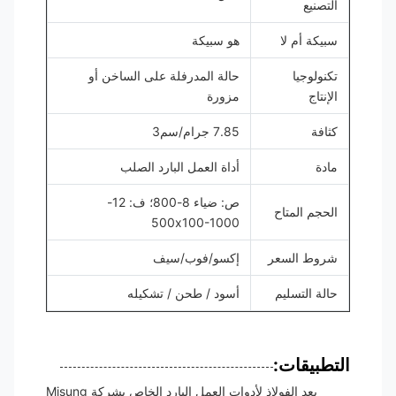
التصنيع
سبيكة أم لا
هو سبيكة
تكنولوجيا
حالة المدرفلة على الساخن أو
الإنتاج
مزورة
كثافة
7.85 جرام/سم3
مادة
أداة العمل البارد الصلب
ص: ضياء 8-800؛ ف: 12-
الحجم المتاح
500x100-1000
شروط السعر
إكسو/فوب/سيف
حالة التسليم
أسود / طحن / تشكيله
التطبيقات:
يعد الفولاذ لأدوات العمل البارد الخاص بشركة Misung