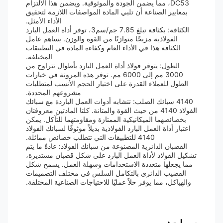
DC53، مما يضمن الجودة والموثوقية. ويضمن هذا الالتزام
بمعايير الصناعة أن تلبي المادة المواصفات اللازمة لتحقيق
الأداء الأمثل.
الكثافة: بكثافة تبلغ 7.85 جم/سم3، توفر أداة العمل البارد
الفولاذية مزيجًا متوازنًا من القوة والوزن. يساهم عامل
الكثافة هذا في الأداء العام وكفاءة المادة في التطبيقات
المختلفة.
الطول: يتوفر فولاذ أداة العمل البارد بأطوال تتراوح من
3000 مم إلى 6000 مم. توفر هذه المرونة في خيارات
الطول للعملاء القدرة على اختيار الحجم الأنسب لمتطلبات
مشروعهم المحددة.
4140 سبائك الصلب: تتشابه أدوات العمل الباردة مع سبائك
الفولاذ 4140 من حيث القوة والمتانة. كلتا المادتين معروفتان
بخصائصهما الميكانيكية الممتازة ومقاومتهما للتآكل. يمكن
اعتبار أداة العمل البارد الفولاذية بديلاً موثوقًا لسبائك الفولاذ
4140 للتطبيقات التي تتطلب خصائص مماثلة.
القضبان الدائرية المصنوعة من سبائك الفولاذ: عادةً ما يتم
تشكيل الفولاذ لأداة العمل البارد على شكل قضبان مستديرة،
مما يجعلها متعددة الاستخدامات وسهلة العمل. يسمح شكل
القضيب الدائري بالتكامل السلس في مختلف التصميمات
والهياكل، مما يوفر حلاً عمليًا للاحتياجات الصناعية المختلفة.