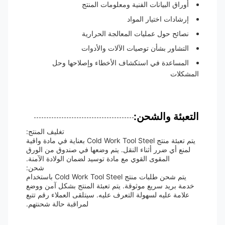
أوراق البيانات الفنية ومعلومات المنتج
إرشادات اختيار المواد
نصائح حول عمليات المعالجة الحرارية
التشاور بشأن توصيات الآلات والأدوات
المساعدة في استكشاف الأخطاء وإصلاحها وحل
المشكلات
التعبئة والشحن:
تغليف المنتج:
يتم تعبئة منتج Cold Work Tool Steel بعناية في مادة واقية
لمنع أي ضرر أثناء النقل. يتم وضعها في صندوق من الورق
المقوى القوي مع مادة توسيد لضمان الولادة الآمنة.
شحن:
يتم شحن طلبات منتج Cold Work Tool Steel باستخدام
خدمة بريد سريع موثوقة. يتم تعبئة المنتج بشكل آمن ووضع
علامة عليه لسهولة التعرف عليه. سيتلقى العملاء رقم تتبع
لمراقبة حالة شحنتهم.