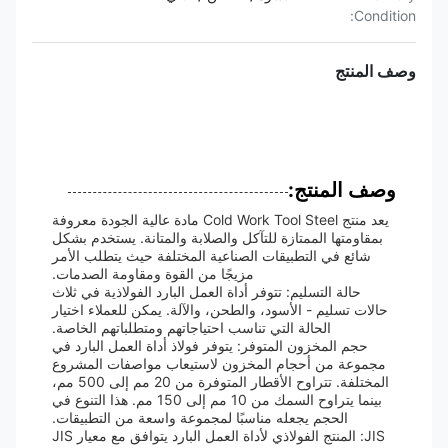
Condition:
وصف المنتج
وصف المنتج:
يعد منتج Cold Work Tool Steel مادة عالية الجودة معروفة
بمقاومتها الممتازة للتآكل والصلابة والمتانة. يستخدم بشكل
شائع في التطبيقات الصناعية المختلفة حيث يتطلب الأمر
مزيجًا من القوة ومقاومة الصدمات.
حالة التسليم: تتوفر أداة العمل البارد الفولاذية في ثلاث
حالات تسليم - الأسود، والطحن، والآلة. يمكن للعملاء اختيار
الحالة التي تناسب احتياجاتهم ومتطلباتهم الخاصة.
حجم المخزون المتوفر: يتوفر فولاذ أداة العمل البارد في
مجموعة من أحجام المخزون لاستيعاب مواصفات المشروع
المختلفة. تتراوح الأقطار المتوفرة من 20 مم إلى 500 مم،
بينما يتراوح السمك من 10 مم إلى 150 مم. هذا التنوع في
الحجم يجعله مناسبًا لمجموعة واسعة من التطبيقات.
JIS: المنتج الفولاذي لأداة العمل البارد يتوافق مع معيار JIS