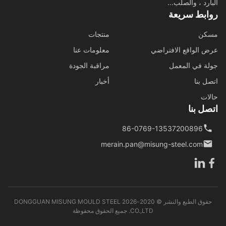
ارد ، والصلب...
ابط سريعة
كن
منتجات
 الواقع الافتراضي
معلومات عنا
ة في المعمل
مراقبة الجودة
ل بنا
أخبار
ات
ل بنا
86-0769-13537200896
merain.pan@misung-steel.com
حقوق الطبع والنشر © 2020-2026 DONGGUAN MISUNG MOULD STEEL
CO.,LTD. جميع الحقوق محفوظة