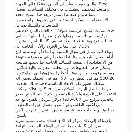
Steel، والذي يعود منشأه إلى الصين، منتجًا عالي الجودة
ومناسبًا لمختلف التطبيقات في مختلف الصناعات. بفضل
سماته ومواصفاته الممتازة، يعد هذا المنتج متعدد
الاستخدامات ويمكن استخدامه في مجموعة واسعة من
المناسبات والسيناريوهات.
إحدى سمات المنتج الرئيسية لفولاذ أداة العمل البارد هذه هي
تركيبة السبائك، مما يجعلها خيارًا موثوقًا للتطبيقات التي
تتطلب قوة ومتانة قوية. يؤكد تصنيف JIS الخاص بالمنتج لـ
DC53 على معايير الجودة والأداء الخاصة به.
سواء كنت تعمل في مجال التصنيع أو البناء أو الهندسة، فإن
أداة العمل البارد هذه مثالية للاستخدام في مجموعة متنوعة
من الإعدادات. إن طبيعة السبائك الخاصة بها تجعلها مناسبة
بشكل خاص للتطبيقات التي تتطلب مقاومة عالية للتآكل،
ومتانة، وقوة تأثير. إن توفر أحجام المخزون التي تتراوح بين
20-500 مم في القطر و10-150 مم في السمك يضمن أنه
يمكنك العثور على الأبعاد المناسبة لاحتياجاتك الخاصة.
مع أداة العمل الباردة الفولاذية من Misung Steel، يمكنك
الاعتماد على الجودة والأداء المتسقين. يتم تقديم المنتج بسعر
تنافسي يتراوح بين 700-1200 دولار أمريكي للطن، مع حد
أدنى لكمية الطلب يبلغ 1 طن. تشمل خيارات التغليف
صناديق أو منصات خشبية، مما يضمن النقل والتخزين الآمن
للمنتج.
بالإضافة إلى ذلك، توفر Misung Steel وقت تسليم سريع
يصل إلى 5 أيام، مما يتيح لك الوفاء بالمواعيد النهائية
للمشروع بكفاءة. توفر شروط الدفع البالغة 30% وديعة