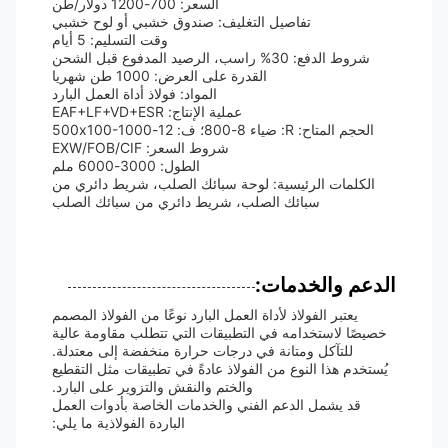
السعر: 700-1200 دولار/طن
تفاصيل التغليف: صندوق خشبي أو لوح خشبي
وقت التسليم: 5 أيام
شروط الدفع: 30% راسب، الرصيد المدفوع قبل الشحن
القدرة على العرض: 1000 طن شهريا
المواد: فولاذ أداة العمل البارد
عملية الإنتاج: EAF+LF+VD+ESR
الحجم المتاح: R: ضياء 8-800؛ ف: 12-500x100-1000
شروط السعر: EXW/FOB/CIF
الطول: 3000-6000 ملم
الكلمات الرئيسية: لوحة سبائك الصلب، شريط دائري من
سبائك الصلب، شريط دائري من سبائك الصلب
الدعم والخدمات:
يعتبر الفولاذ لأداة العمل البارد نوعًا من الفولاذ المصمم
خصيصًا لاستخدامه في التطبيقات التي تتطلب مقاومة عالية
للتآكل ومتانة في درجات حرارة منخفضة إلى معتدلة.
يُستخدم هذا النوع من الفولاذ عادةً في تطبيقات مثل التقطيع
والختم والنقش والتزوير على البارد.
قد يشمل الدعم الفني والخدمات الخاصة بأدوات العمل
الباردة الفولاذية ما يلي: