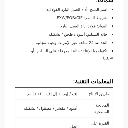
سمات:
اسم المنتج: أداة العمل البارد الفولاذية
شروط السعر: EXW/FOB/CIF
المواد: فولاذ أداة العمل البارد
حالة التسليم: أسود / طحن / تشكيله
الخدمة: 24 ساعة عبر الإنترنت وعينة مجانية
تكنولوجيا الإنتاج: حالة المدرفلة على الساخن أو
مزورة
المعلمات التقنية:
طريق الإنتاج
إف / إيف + إل إف + فد / إسر
المعالجة
أسود / مقشر / مصقول / تشكيله
السطحية
القدرة على
عدل