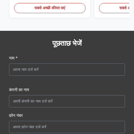
सबसे अच्छी कीमत पाएं
सबसे अच्छ
पूछताछ भेजें
नाम *
कंपनी का नाम
फ़ोन नंबर