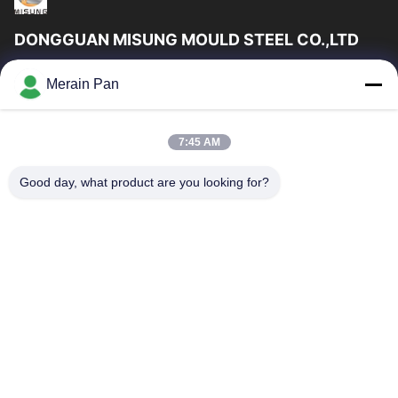
DONGGUAN MISUNG MOULD STEEL CO.,LTD
DongGuan Misung मोल्ड स्टील कं, लिमिटेड प्लास्टिक डाई स्टील, हॉट वर्क
Merain Pan
स्टील, कोल्ड वर्क स्टील, अलॉय स्ट्रक्चरल स्टील की आपूर्ति की एक अग्रणी कंपनी है
त्वरित लिंक
7:45 AM
घर
उत्पादों
वीआर दिखाएँ
हमारे बारे में
Good day, what product are you looking for?
कारखाना भ्रमण
गुणवत्ता नियंत्रण
संपर्क करें
समाचार
मामलों
हमसे संपर्क करें
86-0769-13537200896
merain.pan@misung-steel.com