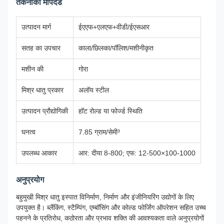
तकनीकी मापदंड
उत्पादन मार्ग
ईएएफ+एलएफ+वीडी/ईएसआर
सतह का उपचार
काला/छिलका/पॉलिश/मशीनीकृत
मशीन की
गोरा
मिश्र धातु प्रकार
अलॉय स्टील
उत्पादन प्रौद्योगिकी
हॉट रोल्ड या फोर्ज्ड स्थिति
घनत्व
7.85 ग्राम/सेमी³
उपलब्ध आकार
आर: दीया 8-800; एफ: 12-500×100-1000
अनुप्रयोग
बहुमुखी मिश्र धातु इस्पात विनिर्माण, निर्माण और इंजीनियरिंग उद्योगों के लिए
उपयुक्त है। ब्लैंकिंग, स्टैम्पिंग, एम्बॉसिंग और कोल्ड फोर्जिंग ऑपरेशन सहित उच्च
पहनने के प्रतिरोध, कठोरता और प्रभाव शक्ति की आवश्यकता वाले अनुप्रयोगों