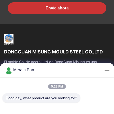
Envíe ahora
DONGGUAN MISUNG MOULD STEEL CO.,LTD
El molde Co. de acero, Ltd de DongGuan Misung es una
compañía principal del plástico de la fuente muere el acero de
Merain Pan
acero, caliente del trabajo,...
Enlaces Rápidos
5:23 PM
Hogar
Productos
VR Show
Sobre Nosotros
Good day, what product are you looking for?
Viaje De La Fábrica
Control De Calidad
Éntrenos En Contacto Con
Noticias