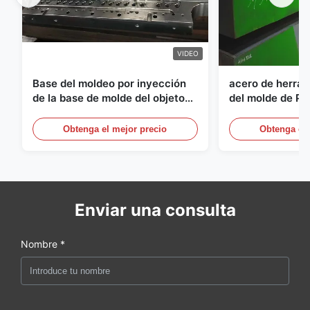
VIDEO
Base del moldeo por inyección
acero de herram
de la base de molde del objeto
del molde de Pr
semitrabajado del ANIMAL
del grueso de 
DOMÉSTICO de S136 P20
Obtenga el mejor precio
Obtenga el 
Enviar una consulta
Nombre *