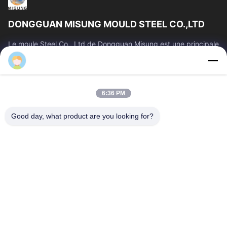
DONGGUAN MISUNG MOULD STEEL CO.,LTD
Le moule Steel Co., Ltd de Dongguan Misung est une principale
société de plastique d'approvisionnement meurent l'acier en
acier et chaud de...
Liens Rapides
6:36 PM
Maison
Produits
VR Show
Au Sujet De Nous
Good day, what product are you looking for?
Visite D'usine
Contrôle De Qualité
Contactez-Nous
Nouvelles
Cas
Nous Contacter
86-0769-13537200896
merain.pan@misung-steel.com