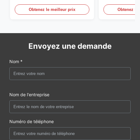
préformation d'ANIMAL
d'épaisseur de
FAMILIER de S136 P20
Obtenez le meilleur prix
Obtenez le 
Envoyez une demande
Nom *
Nom de l'entreprise
Numéro de téléphone