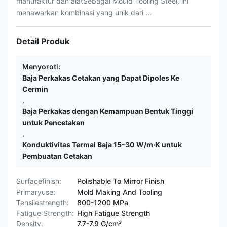
manufaktur dan alatSebagai Mould Tooling Steel, ini
menawarkan kombinasi yang unik dari ...
Detail Produk
Menyoroti:
Baja Perkakas Cetakan yang Dapat Dipoles Ke
Cermin
,
Baja Perkakas dengan Kemampuan Bentuk Tinggi
untuk Pencetakan
,
Konduktivitas Termal Baja 15-30 W/m·K untuk
Pembuatan Cetakan
Surfacefinish:
Polishable To Mirror Finish
Primaryuse:
Mold Making And Tooling
Tensilestrength:
800-1200 MPa
Fatigue Strength:
High Fatigue Strength
Density:
7.7-7.9 G/cm³