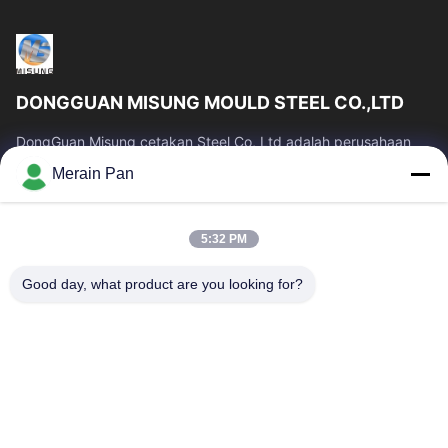
DONGGUAN MISUNG MOULD STEEL CO.,LTD
DongGuan Misung cetakan Steel Co, Ltd adalah perusahaan
terkemuka pasokan baja mati plastik, baja kerja panas, baja
Merain Pan
kerja dingin, baja struktural...
Tautan Cepat
5:32 PM
Rumah
Produk
Tampilan VR
Tentang Kami
Good day, what product are you looking for?
Tur Pabrik
Kontrol Kualitas
Hubungi Kami
Berita
Kasus
Hubungi Kami
86-0769-13537200896