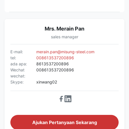
Mrs. Merain Pan
sales manager
E-mail:
merain.pan@misung-steel.com
tel:
008613537200896
ada apa:
8613537200896
Wechat
008613537200896
wechat:
Skype:
xinwang02
Ajukan Pertanyaan Sekarang