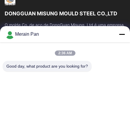
DONGGUAN MISUNG MOULD STEEL CO.,LTD
O molde Co. de aço de DongGuan Misung, Ltd é uma empresa
principal do plástico da fonte morre o aço de aço, quente do
Merain Pan
trabalho, aço frio do...
Links Rápidos
2:36 AM
Casa
Produtos
Show De RV
Sobre Nós
Good day, what product are you looking for?
Excursão Da Fábrica
Controle Da Qualidade
Contacte-Nos
Notícia
Casos
Contacte-Nos
86-0769-13537200896
merain.pan@misung-steel.com