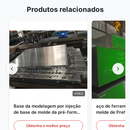
Produtos relacionados
VIDEO
Base da modelagem por injeção
aço de ferramen
de base de molde da pré-forma
molde de Preha
do ANIMAL DE ESTIMAÇÃO de
espessura de 
S136 P20
Obtenha o melhor preço
Obtenha o 