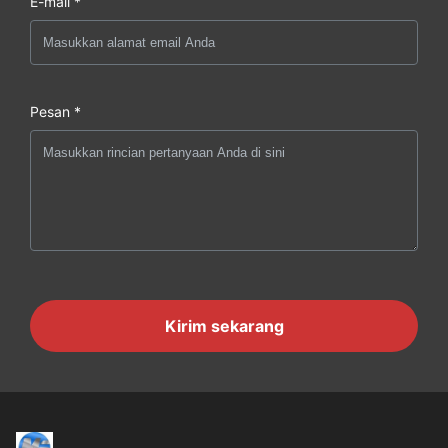
E-mail *
Pesan *
Kirim sekarang