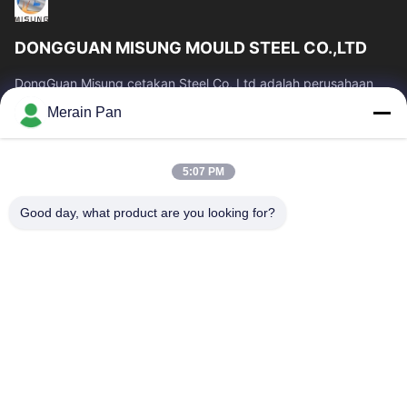
DONGGUAN MISUNG MOULD STEEL CO.,LTD
DongGuan Misung cetakan Steel Co, Ltd adalah perusahaan
terkemuka pasokan baja mati plastik, baja kerja panas, baja
Merain Pan
kerja dingin, baja struktural...
Tautan Cepat
5:07 PM
Rumah
Produk
Tampilan VR
Tentang Kami
Good day, what product are you looking for?
Tur Pabrik
Kontrol Kualitas
Hubungi Kami
Berita
Kasus
Hubungi Kami
86-0769-13537200896
merain.pan@misung-steel.com