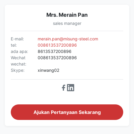
Mrs. Merain Pan
sales manager
E-mail:
merain.pan@misung-steel.com
tel:
008613537200896
ada apa:
8613537200896
Wechat
008613537200896
wechat:
Skype:
xinwang02
Ajukan Pertanyaan Sekarang