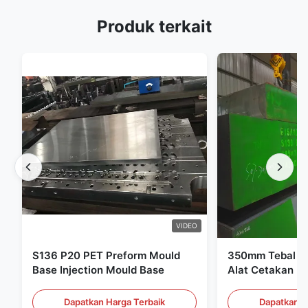
Produk terkait
VIDEO
S136 P20 PET Preform Mould
350mm Tebal Pr
Base Injection Mould Base
Alat Cetakan Pl
Dapatkan Harga Terbaik
Dapatkan H