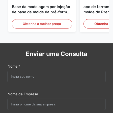
Base da modelagem por injeção
aço de ferramen
de base de molde da pré-forma
molde de Preha
do ANIMAL DE ESTIMAÇÃO de
espessura de 
S136 P20
Obtenha o melhor preço
Obtenha o 
Enviar uma Consulta
Nome *
Nome da Empresa