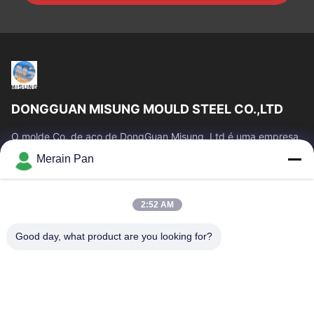
DONGGUAN MISUNG MOULD STEEL CO.,LTD
O molde Co. de aço de DongGuan Misung, Ltd é uma empresa
principal do plástico da fonte morre o aço de aço, quente do
Merain Pan
trabalho, aço frio do...
Links Rápidos
2:52 AM
Casa
Produtos
Show De RV
Sobre Nós
Good day, what product are you looking for?
Excursão Da Fábrica
Controle Da Qualidade
Contacte-Nos
Notícia
Casos
Contacte-Nos