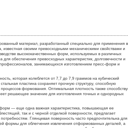
рованный материал, разработанный специально для применения в
на, известная своими превосходными механическими свойствами и
зводстве высококачественных форм, используемых в различных
а для обеспечения превосходных характеристик, долговечности и
я профессионалов, занимающихся изготовлением пресс-форм и
ность, которая колеблется от 7,7 до 7,9 граммов на кубический
то стальная пластина сохраняет прочную структуру, способную
 процессов формования. Оптимальная плотность также способству
имеет решающее значение для изготовления точных и однородных
с-форм — еще одна важная характеристика, повышающая ее
блестящей, так и с черной отделкой поверхности, предлагает
потребностям. Глянцевая поверхность часто предпочтительна для
ей формы для облегчения извлечения отформованных деталей, а