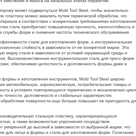
т окисления и износа на начальных этапах обработки.
орому может подвергнуться Mold Tool Steel, чтобы значительно
ую пластину можно закалить путем термической обработки, что
атериала в соответствии с конкретными требованиями изготовлени
ки сталь приобретает повышенную прочность, износостойкость и
а службы форм и снижения частоты технического обслуживания.
фективности стали для изготовления форм, а инструментальная
озионную стойкость в зависимости от ее конкретной марки. Эта
ую марку стали в зависимости от условий окружающей среды и
ния. Высококачественная инструментальная сталь для пресс-форм
озии, обеспечивая целостность и долговечность формы даже в
 формы и изготовления инструментов, Mold Tool Steel широко
ая автомобильную, аэрокосмическую, потребительские товары и
тность в условиях повторяющихся термических и механических цикл
 точности, долговечности и стабильных характеристик.
и обработкам поверхности еще больше повышает ее пригодность д
опроизводительную стальную пластину, характеризующуюся
ностью, а также возможностью упрочнения посредством
 умеренной до высокой в ​​зависимости от выбранной марки, что
ли для литья в формы и стали для изготовления форм. Сочетание