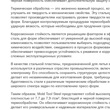
черная поверхность обеспечивает дополнительную защиту о
Термическая обработка — это жизненно важный процесс, кот
улучшить ее твердость и механические свойства. Эту стальн
позволяет производителям настраивать уровни твердости м
форм. Благодаря контролируемым процедурам термообработ
ударную вязкость, которые необходимы для продления срок
Коррозионная стойкость является решающим фактором в эф
сталь для форм обеспечивает от умеренной до высокой корр
изменчивость позволяет пользователям выбирать подходящ
химического воздействия, ожидаемого в процессе формова
обеспечивает превосходную устойчивость к ржавчине и корр
сложных эксплуатационных условиях.
В качестве стальной пластины, предназначенной для литья в
используется в различных отраслях промышленности, включ
электронику. Его способность сохранять структурную целос
делает его незаменимым для изготовления форм, требующих
Адаптивность стали к различным термическим обработкам 
широкого спектра задач по изготовлению пресс-форм.
Таким образом, Mold Tool Steel представляет собой высок
плотностью от 7,7 до 7,9 г/см³, блестящей и черной поверх
термообработки. Он обеспечивает коррозионную стойкость от
делает его универсальным и надежным материалом для ста