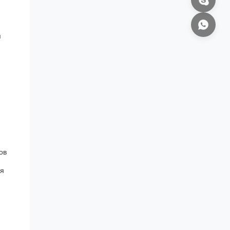
я
ов
ля