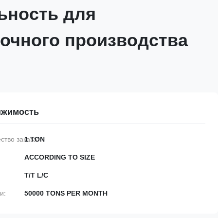
ьность для
очного производства
ижимость
тво заказа:
1 TON
ACCORDING TO SIZE
T/T L/C
и:
50000 TONS PER MONTH