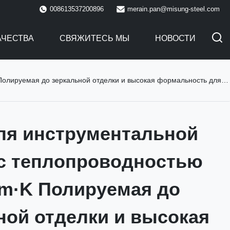
008613537200896
merain.pan@misung-steel.com
АЧЕСТВА
СВЯЖИТЕСЬ МЫ
НОВОСТИ
альной отделки и высокая формальность для высокоточного производства форм
ля инструментальной
с теплопроводностью
/m·K Полируемая до
ной отделки и высокая