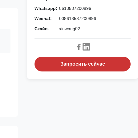
Whatsapp:
8613537200896
Wechat:
008613537200896
Скайп:
xinwang02
Запросить сейчас