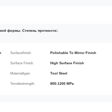
ьной формы
,
Степень прочности:
,
e
Surfacefinish:
Polishable To Mirror Finish
Surface Finish:
High Surface Finish
Materialtype:
Tool Steel
Tensilestrength:
800-1200 MPa