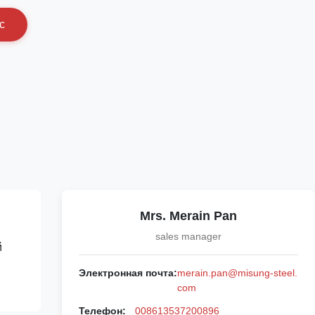
с
Mrs. Merain Pan
sales manager
й
Электронная почта:
merain.pan@misung-steel.
com
Телефон:
008613537200896