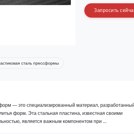
З
а
п
р
о
с
и
т
ь
с
е
й
ч
а
ластиковая сталь прессформы
-форм — это специализированный материал, разработанны
литья форм. Эта стальная пластина, известная своими
ностью, является важным компонентом при ...