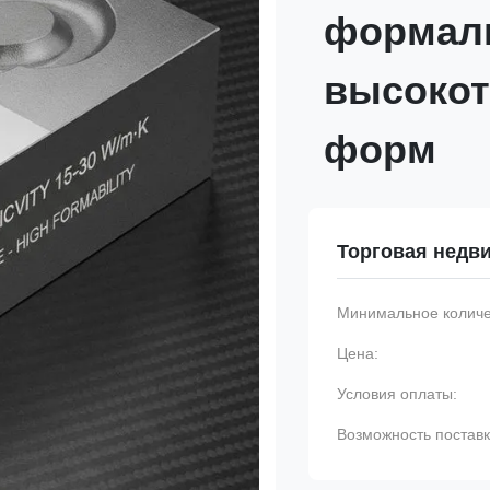
формал
высокот
форм
Торговая недв
Минимальное количес
Цена:
Условия оплаты:
Возможность поставк