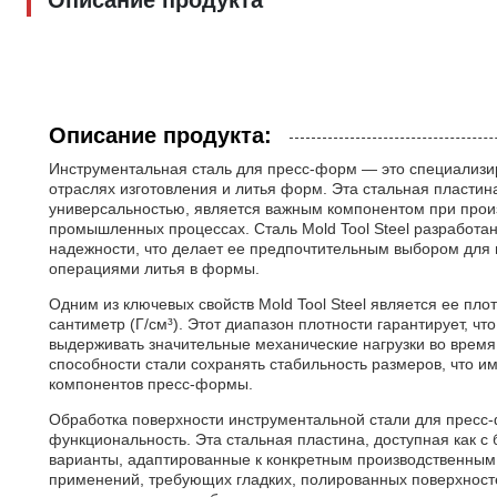
Описание продукта
Описание продукта:
Инструментальная сталь для пресс-форм — это специализи
отраслях изготовления и литья форм. Эта стальная пласти
универсальностью, является важным компонентом при прои
промышленных процессах. Сталь Mold Tool Steel разработан
надежности, что делает ее предпочтительным выбором дл
операциями литья в формы.
Одним из ключевых свойств Mold Tool Steel является ее плот
сантиметр (Г/см³). Этот диапазон плотности гарантирует, ч
выдерживать значительные механические нагрузки во время
способности стали сохранять стабильность размеров, что 
компонентов пресс-формы.
Обработка поверхности инструментальной стали для прес
функциональность. Эта стальная пластина, доступная как с 
варианты, адаптированные к конкретным производственным 
применений, требующих гладких, полированных поверхност