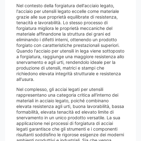
Nel contesto della forgiatura dell'acciaio legato,
l'acciaio per utensili legato eccelle come materiale
grazie alle sue proprietà equilibrate di resistenza,
tenacità e lavorabilità. Lo stesso processo di
forgiatura migliora le proprietà meccaniche del
materiale affinandone la struttura dei grani ed
eliminando i difetti interni, ottenendo un prodotto
forgiato con caratteristiche prestazionali superiori.
Quando l'acciaio per utensili in lega viene sottoposto
a forgiatura, raggiunge una maggiore resistenza allo
snervamento e agli urti, rendendolo ideale per la
produzione di utensili, matrici e stampi che
richiedono elevata integrità strutturale e resistenza
all'usura.
Nel complesso, gli acciai legati per utensili
rappresentano una categoria critica all'interno dei
materiali in acciaio legato, poiché combinano
elevata resistenza agli urti, buona lavorabilità, bassa
formabilità, elevata tenacità ed elevato limite di
snervamento in un unico prodotto versatile. La sua
applicazione nei processi di forgiatura di acciai
legati garantisce che gli strumenti e i componenti
risultanti soddisfino le rigorose esigenze dei moderni
ambienti produttivi e industriali. Sia che venga