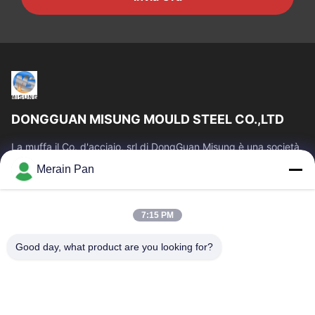
DONGGUAN MISUNG MOULD STEEL CO.,LTD
La muffa il Co. d'acciaio, srl di DongGuan Misung è una società
principale della plastica del rifornimento muore l'acciaio
Merain Pan
d'acciaio e del lavoro...
Link Veloci
7:15 PM
Casa
Prodotti
Mostra VR
Circa Noi
Good day, what product are you looking for?
Giro Della Fabbrica
Controllo Di Qualità
Contattici
Notizie
Casi