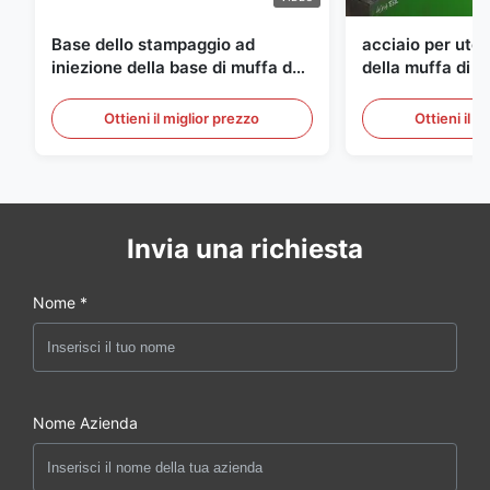
Base dello stampaggio ad
acciaio per utens
iniezione della base di muffa del
della muffa di 
semilavorato dell'ANIMALE
di spessore di
DOMESTICO di S136 P20
Ottieni il miglior prezzo
Ottieni il m
Invia una richiesta
Nome *
Nome Azienda