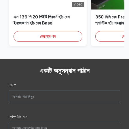
VIDEO
এস 136 পি 20 পিইটি প্রিফর্ম ছাঁচ বেস
350 মিমি বেধ Pre
ইনজেকশন ছাঁচ বেস Base
প্লাস্টিক ছাঁচ সরঞ্জাম ই
সেরা দাম পান
সেরা 
একটি অনুসন্ধান পাঠান
নাম *
কোম্পানির নাম