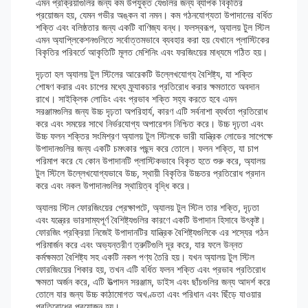
এমন প্রক্রিয়াগুলির জন্য কম উপযুক্ত যেগুলির জন্য ব্যাপক বিকৃতির
প্রয়োজন হয়, যেমন গভীর অঙ্কন বা নমন। কম গঠনযোগ্যতা উপাদানের বর্ধিত
শক্তি এবং বলিষ্ঠতার জন্য একটি বাণিজ্য বন্ধ। ফলস্বরূপ, অ্যালয় টুল স্টিল
এমন অ্যাপ্লিকেশনগুলিতে সর্বোত্তমভাবে ব্যবহার করা হয় যেখানে প্লাস্টিকের
বিকৃতির পরিবর্তে আকৃতিটি মূলত মেশিনিং এবং ফরজিংয়ের মাধ্যমে গঠিত হয়।
দৃঢ়তা হল অ্যালয় টুল স্টিলের আরেকটি উল্লেখযোগ্য বৈশিষ্ট্য, যা শক্তি
শোষণ করার এবং চাপের মধ্যে ফ্র্যাকচার প্রতিরোধ করার ক্ষমতাতে অবদান
রাখে। সাইক্লিক লোডিং এবং প্রভাব শক্তি সহ্য করতে হবে এমন
সরঞ্জামগুলির জন্য উচ্চ দৃঢ়তা অপরিহার্য, কারণ এটি সর্বনাশা ব্যর্থতা প্রতিরোধ
করে এবং সময়ের সাথে নির্ভরযোগ্য অপারেশন নিশ্চিত করে। উচ্চ দৃঢ়তা এবং
উচ্চ ফলন শক্তির সংমিশ্রণ অ্যালয় টুল স্টিলকে ভারী যান্ত্রিক লোডের সাপেক্ষে
উপাদানগুলির জন্য একটি চমৎকার পছন্দ করে তোলে। ফলন শক্তি, যা চাপ
পরিমাপ করে যে কোন উপাদানটি প্লাস্টিকভাবে বিকৃত হতে শুরু করে, অ্যালয়
টুল স্টিলে উল্লেখযোগ্যভাবে উচ্চ, স্থায়ী বিকৃতির উচ্চতর প্রতিরোধ প্রদান
করে এবং নকল উপাদানগুলির স্থায়িত্ব বৃদ্ধি করে।
অ্যালয় স্টিল ফোরজিংয়ের প্রেক্ষাপটে, অ্যালয় টুল স্টিল তার শক্তি, দৃঢ়তা
এবং যন্ত্রের ভারসাম্যপূর্ণ বৈশিষ্ট্যগুলির কারণে একটি উপাদান হিসাবে উৎকৃষ্ট।
ফোরজিং প্রক্রিয়া নিজেই উপাদানটির যান্ত্রিক বৈশিষ্ট্যগুলিকে এর শস্যের গঠন
পরিমার্জন করে এবং অভ্যন্তরীণ ত্রুটিগুলি দূর করে, যার ফলে উন্নত
কর্মক্ষমতা বৈশিষ্ট্য সহ একটি নকল পণ্য তৈরি হয়। যখন অ্যালয় টুল স্টিল
ফোরজিংয়ের শিকার হয়, তখন এটি বর্ধিত ফলন শক্তি এবং প্রভাব প্রতিরোধ
ক্ষমতা অর্জন করে, এটি উত্পাদন সরঞ্জাম, ডাইস এবং ছাঁচগুলির জন্য আদর্শ করে
তোলে যার জন্য উচ্চ কাঠামোগত অখণ্ডতা এবং পরিধান এবং ছিঁড়ে যাওয়ার
প্রতিরোধের প্রয়োজন হয়।