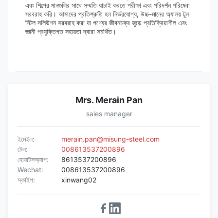
এবং শিল্পের মানগুলির সাথে সম্মতি যাচাই করতে পরীক্ষা এবং পরিদর্শন পরিষেবা
সরবরাহ করি। আমাদের প্রতিশ্রুতি হল নির্ভরযোগ্য, উচ্চ-মানের অ্যালয় টুল
স্টিল সলিউশন সরবরাহ করা যা পণ্যের জীবনচক্র জুড়ে প্রতিক্রিয়াশীল এবং
জ্ঞানী প্রযুক্তিগত সহায়তা দ্বারা সমর্থিত।
Mrs. Merain Pan
sales manager
ইমেইল:
merain.pan@misung-steel.com
টেল:
008613537200896
হোয়াটসঅ্যাপ:
8613537200896
Wechat:
008613537200896
স্কাইপ:
xinwang02