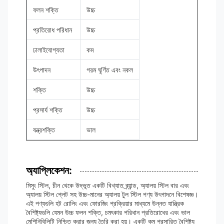
ফলন শক্তি
উচ্চ
প্রতিরোধ পরিধান
উচ্চ
ঢালাইযোগ্যতা
কম
উৎপাদন
গরম ঘূর্ণিত এবং নকল
শক্তি
উচ্চ
প্রসার্য শক্তি
উচ্চ
যন্ত্রশক্তি
ভাল
অ্যাপ্লিকেশন:
মিসুং স্টিল, চীন থেকে উদ্ভূত একটি বিখ্যাত ব্র্যান্ড, অ্যালয় স্টিল বার এবং
অ্যালয় স্টিল প্লেট সহ উচ্চ-মানের অ্যালয় টুল স্টিল পণ্য উৎপাদনে বিশেষজ্ঞ।
এই পণ্যগুলি হট রোলিং এবং ফোরজিং প্রক্রিয়ার মাধ্যমে উন্নত যান্ত্রিক
বৈশিষ্ট্যগুলি যেমন উচ্চ ফলন শক্তি, চমৎকার পরিধান প্রতিরোধের এবং ভাল
মেশিনিবিলিটি নিশ্চিত করার জন্য তৈরি করা হয়। একটি কম প্রসারিত বৈশিষ্ট্য