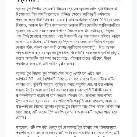
অ্যালয় টুল ইস্পাত হল একটি উচ্চতর গ্রেডের অ্যালয় স্টিল ম্যাটেরিয়াল যা
বিশেষভাবে শিল্প অ্যাপ্লিকেশনের চাহিদার ক্ষেত্রে ব্যতিক্রমী কর্মক্ষমতা
প্রদানের জন্য ইঞ্জিনিয়ার করা হয়েছে। তার অসামান্য যান্ত্রিক বৈশিষ্ট্যের জন্য
বিখ্যাত, অ্যালয় টুল স্টিল ব্যাপকভাবে অ্যালয় স্টিল ফোরজিং প্রক্রিয়াগুলিতে
ব্যবহৃত হয় এমন সরঞ্জাম এবং উপাদান তৈরি করতে যার স্থায়িত্ব, নির্ভুলতা
এবং নির্ভরযোগ্যতা প্রয়োজন। এই উপাদানটি এর উচ্চ প্রভাব শক্তির কারণে
আলাদা হয়ে উঠেছে, এটি এমন অ্যাপ্লিকেশনের জন্য আদর্শভাবে উপযুক্ত
যেখানে হঠাৎ ধাক্কা এবং ভারী বোঝার প্রতিরোধ গুরুত্বপূর্ণ। উচ্চ প্রভাব
শক্তি নিশ্চিত করে যে অ্যালয় টুল স্টিল থেকে তৈরি সরঞ্জামগুলি ব্যর্থতা ছাড়াই
কঠোর অপারেটিং শর্ত সহ্য করতে পারে, এইভাবে তাদের পরিষেবা জীবন
প্রসারিত করে এবং ডাউনটাইম হ্রাস করে।
অ্যালয় টুল স্টিলের মূল বৈশিষ্ট্যগুলির মধ্যে একটি হল এটির ভাল
মেশিনিবিলিটি। এই বৈশিষ্ট্যটি নির্মাতাদের দক্ষতার সাথে উপাদানটিকে জটিল
আকার এবং সুনির্দিষ্ট মাত্রায় প্রক্রিয়া করার অনুমতি দেয়, যা উচ্চ-মানের
সরঞ্জাম তৈরির জন্য অপরিহার্য এবং মরে যায়। ভাল মেশিনিবিলিটি কেবল
উত্পাদনশীলতাই বাড়ায় না তবে সরঞ্জাম পরিধান এবং মেশিনের সময় কমিয়ে
উত্পাদন খরচও হ্রাস করে। এর শক্তিশালী প্রকৃতি থাকা সত্ত্বেও, অন্যান্য
উচ্চ-শক্তির স্টিলের তুলনায় অ্যালয় টুল স্টিলকে আপেক্ষিক সহজে মেশিন করা
যেতে পারে, এটি অনেক শিল্প অ্যাপ্লিকেশনের জন্য একটি পছন্দের পছন্দ করে
তোলে।
যাইহোক, এটি লক্ষ করা গুরুত্বপূর্ণ যে অ্যালয় টুল ইস্পাত কম গঠনযোগ্যতা
প্রদর্শন করে। এর মানে হল যে এটি কার্যকরভাবে মেশিন করা যেতে পারে, এটি