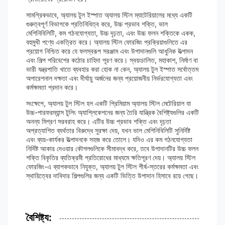
সামগ্রিকভাবে, অ্যালয় টুল ইস্পাত অ্যালয় স্টিল ম্যাটেরিয়ালের মধ্যে একটি
গুরুত্বপূর্ণ বিভাগকে প্রতিনিধিত্ব করে, উচ্চ প্রভাব শক্তি, ভাল
মেশিনিবিলিটি, কম গঠনযোগ্যতা, উচ্চ দৃঢ়তা, এবং উচ্চ ফলন শক্তিকে একক,
বহুমুখী পণ্যে একত্রিত করে। অ্যালয় স্টিল ফোরজিং প্রক্রিয়াগুলিতে এর
প্রয়োগ নিশ্চিত করে যে ফলস্বরূপ সরঞ্জাম এবং উপাদানগুলি আধুনিক উত্পাদন
এবং শিল্প পরিবেশের কঠোর চাহিদা পূরণ করে। স্বয়ংচালিত, মহাকাশ, নির্মাণ বা
ভারী যন্ত্রপাতি খাতে ব্যবহার করা হোক না কেন, অ্যালয় টুল ইস্পাত সর্বোত্তম
অপারেশনাল দক্ষতা এবং দীর্ঘায়ু অর্জনের জন্য প্রয়োজনীয় নির্ভরযোগ্যতা এবং
কর্মক্ষমতা প্রদান করে।
সংক্ষেপে, অ্যালয় টুল স্টিল হল একটি প্রিমিয়াম অ্যালয় স্টিল মেটেরিয়াল যা
উচ্চ-পারফরম্যান্স টুলিং অ্যাপ্লিকেশনের জন্য তৈরি যান্ত্রিক বৈশিষ্ট্যগুলির একটি
অনন্য মিশ্রণ সরবরাহ করে। এটির উচ্চ প্রভাব শক্তি এবং দৃঢ়তা
অপ্রত্যাশিত ব্যর্থতার বিরুদ্ধে সুরক্ষা দেয়, যখন ভাল মেশিনিবিলিটি সুনির্দিষ্ট
এবং ব্যয়-কার্যকর উত্পাদনকে সহজ করে তোলে। যদিও এর কম গঠনযোগ্যতা
নির্দিষ্ট আকার দেওয়ার কৌশলগুলিকে সীমাবদ্ধ করে, তবে উপাদানটির উচ্চ ফলন
শক্তি বিকৃতির ব্যতিক্রমী প্রতিরোধের মাধ্যমে ক্ষতিপূরণ দেয়। অ্যালয় স্টিল
ফোরজিং-এ ব্যাপকভাবে নিযুক্ত, অ্যালয় টুল স্টিল শীর্ষ-স্তরের কর্মক্ষমতা এবং
স্থায়িত্বের দাবিদার শিল্পগুলির জন্য একটি ভিত্তি উপাদান হিসাবে রয়ে গেছে।
বৈশিষ্ট্য: