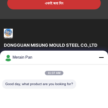
এখনই জমা দিন
DONGGUAN MISUNG MOULD STEEL CO.,LTD
DongGuan Misung ছাঁচ ইস্পাত কোং লিমিটেড সরবরাহ প্লাস্টিক ডাই স্টিল, গরম
Merain Pan
কাজ ইস্পাত, ঠান্ডা কাজ ইস্পাত, খাদ কাঠামোগত ইস্পাত
গুরুত্বপূর্ণ সংযোগ
11:37 AM
বাড়ি
পণ্য
VR প্রদর্শন
আমাদের সম্পর্কে
Good day, what product are you looking for?
কারখানা ভ্রমণ
মান নিয়ন্ত্রণ
যোগাযোগ করুন
খবর
মামলা