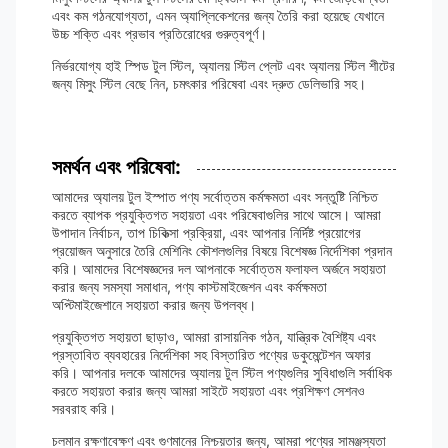
এবং কম গঠনযোগ্যতা, এমন অ্যাপ্লিকেশনের জন্য তৈরি করা হয়েছে যেখানে
উচ্চ শক্তি এবং প্রভাব প্রতিরোধের গুরুত্বপূর্ণ।
নির্ভরযোগ্য হাই স্পিড টুল স্টিল, অ্যালয় স্টিল প্লেট এবং অ্যালয় স্টিল শীটের
জন্য মিসুং স্টিল বেছে নিন, চমৎকার পরিষেবা এবং দ্রুত ডেলিভারি সহ।
সমর্থন এবং পরিষেবা:
আমাদের অ্যালয় টুল ইস্পাত পণ্য সর্বোত্তম কর্মক্ষমতা এবং সন্তুষ্টি নিশ্চিত
করতে ব্যাপক প্রযুক্তিগত সহায়তা এবং পরিষেবাগুলির সাথে আসে। আমরা
উপাদান নির্বাচন, তাপ চিকিত্সা প্রক্রিয়া, এবং আপনার নির্দিষ্ট প্রয়োগের
প্রয়োজন অনুসারে তৈরি মেশিনিং কৌশলগুলির বিষয়ে বিশেষজ্ঞ নির্দেশিকা প্রদান
করি। আমাদের বিশেষজ্ঞদের দল আপনাকে সর্বোত্তম ফলাফল অর্জনে সহায়তা
করার জন্য সমস্যা সমাধান, পণ্য কাস্টমাইজেশন এবং কর্মক্ষমতা
অপ্টিমাইজেশানে সহায়তা করার জন্য উপলব্ধ।
প্রযুক্তিগত সহায়তা ছাড়াও, আমরা রাসায়নিক গঠন, যান্ত্রিক বৈশিষ্ট্য এবং
প্রস্তাবিত ব্যবহারের নির্দেশিকা সহ বিস্তারিত পণ্যের ডকুমেন্টেশন অফার
করি। আপনার দলকে আমাদের অ্যালয় টুল স্টিল পণ্যগুলির সুবিধাগুলি সর্বাধিক
করতে সহায়তা করার জন্য আমরা সাইটে সহায়তা এবং প্রশিক্ষণ সেশনও
সরবরাহ করি।
চলমান রক্ষণাবেক্ষণ এবং গুণমানের নিশ্চয়তার জন্য, আমরা পণ্যের সামঞ্জস্যতা