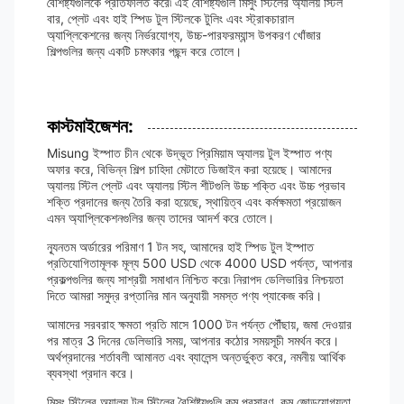
বৈশিষ্ট্যগুলিকে প্রতিফলিত করে৷ এই বৈশিষ্ট্যগুলি মিসুং স্টিলের অ্যালয় স্টিল
বার, প্লেট এবং হাই স্পিড টুল স্টিলকে টুলিং এবং স্ট্রাকচারাল
অ্যাপ্লিকেশনের জন্য নির্ভরযোগ্য, উচ্চ-পারফরম্যান্স উপকরণ খোঁজার
শিল্পগুলির জন্য একটি চমৎকার পছন্দ করে তোলে।
কাস্টমাইজেশন:
Misung ইস্পাত চীন থেকে উদ্ভূত প্রিমিয়াম অ্যালয় টুল ইস্পাত পণ্য
অফার করে, বিভিন্ন শিল্প চাহিদা মেটাতে ডিজাইন করা হয়েছে। আমাদের
অ্যালয় স্টিল প্লেট এবং অ্যালয় স্টিল শীটগুলি উচ্চ শক্তি এবং উচ্চ প্রভাব
শক্তি প্রদানের জন্য তৈরি করা হয়েছে, স্থায়িত্ব এবং কর্মক্ষমতা প্রয়োজন
এমন অ্যাপ্লিকেশনগুলির জন্য তাদের আদর্শ করে তোলে।
ন্যূনতম অর্ডারের পরিমাণ 1 টন সহ, আমাদের হাই স্পিড টুল ইস্পাত
প্রতিযোগিতামূলক মূল্য 500 USD থেকে 4000 USD পর্যন্ত, আপনার
প্রকল্পগুলির জন্য সাশ্রয়ী সমাধান নিশ্চিত করে৷ নিরাপদ ডেলিভারির নিশ্চয়তা
দিতে আমরা সমুদ্র রপ্তানির মান অনুযায়ী সমস্ত পণ্য প্যাকেজ করি।
আমাদের সরবরাহ ক্ষমতা প্রতি মাসে 1000 টন পর্যন্ত পৌঁছায়, জমা দেওয়ার
পর মাত্র 3 দিনের ডেলিভারি সময়, আপনার কঠোর সময়সূচী সমর্থন করে।
অর্থপ্রদানের শর্তাবলী আমানত এবং ব্যালেন্স অন্তর্ভুক্ত করে, নমনীয় আর্থিক
ব্যবস্থা প্রদান করে।
মিসুং স্টিলের অ্যালয় টুল স্টিলের বৈশিষ্ট্যগুলি কম প্রসারণ, কম জোড়যোগ্যতা