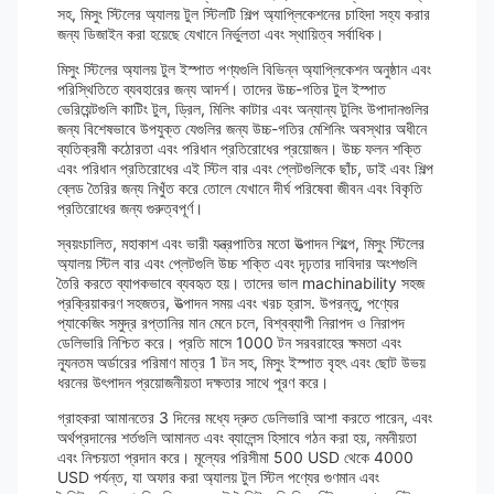
সহ, মিসুং স্টিলের অ্যালয় টুল স্টিলটি শিল্প অ্যাপ্লিকেশনের চাহিদা সহ্য করার
জন্য ডিজাইন করা হয়েছে যেখানে নির্ভুলতা এবং স্থায়িত্ব সর্বাধিক।
মিসুং স্টিলের অ্যালয় টুল ইস্পাত পণ্যগুলি বিভিন্ন অ্যাপ্লিকেশন অনুষ্ঠান এবং
পরিস্থিতিতে ব্যবহারের জন্য আদর্শ। তাদের উচ্চ-গতির টুল ইস্পাত
ভেরিয়েন্টগুলি কাটিং টুল, ড্রিল, মিলিং কাটার এবং অন্যান্য টুলিং উপাদানগুলির
জন্য বিশেষভাবে উপযুক্ত যেগুলির জন্য উচ্চ-গতির মেশিনিং অবস্থার অধীনে
ব্যতিক্রমী কঠোরতা এবং পরিধান প্রতিরোধের প্রয়োজন। উচ্চ ফলন শক্তি
এবং পরিধান প্রতিরোধের এই স্টিল বার এবং প্লেটগুলিকে ছাঁচ, ডাই এবং শিল্প
ব্লেড তৈরির জন্য নিখুঁত করে তোলে যেখানে দীর্ঘ পরিষেবা জীবন এবং বিকৃতি
প্রতিরোধের জন্য গুরুত্বপূর্ণ।
স্বয়ংচালিত, মহাকাশ এবং ভারী যন্ত্রপাতির মতো উত্পাদন শিল্পে, মিসুং স্টিলের
অ্যালয় স্টিল বার এবং প্লেটগুলি উচ্চ শক্তি এবং দৃঢ়তার দাবিদার অংশগুলি
তৈরি করতে ব্যাপকভাবে ব্যবহৃত হয়। তাদের ভাল machinability সহজ
প্রক্রিয়াকরণ সহজতর, উত্পাদন সময় এবং খরচ হ্রাস. উপরন্তু, পণ্যের
প্যাকেজিং সমুদ্র রপ্তানির মান মেনে চলে, বিশ্বব্যাপী নিরাপদ ও নিরাপদ
ডেলিভারি নিশ্চিত করে। প্রতি মাসে 1000 টন সরবরাহের ক্ষমতা এবং
ন্যূনতম অর্ডারের পরিমাণ মাত্র 1 টন সহ, মিসুং ইস্পাত বৃহৎ এবং ছোট উভয়
ধরনের উৎপাদন প্রয়োজনীয়তা দক্ষতার সাথে পূরণ করে।
গ্রাহকরা আমানতের 3 দিনের মধ্যে দ্রুত ডেলিভারি আশা করতে পারেন, এবং
অর্থপ্রদানের শর্তগুলি আমানত এবং ব্যালেন্স হিসাবে গঠন করা হয়, নমনীয়তা
এবং নিশ্চয়তা প্রদান করে। মূল্যের পরিসীমা 500 USD থেকে 4000
USD পর্যন্ত, যা অফার করা অ্যালয় টুল স্টিল পণ্যের গুণমান এবং