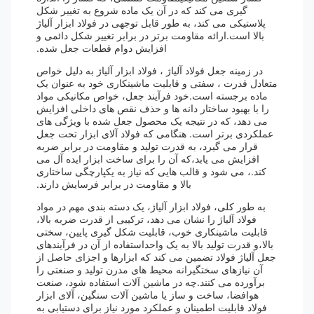
گیری می کند که در آن یک ماده شروع به تغییر شکل
پلاستیکی می کند، به طور قابل توجهی در فولاد ابزار آلیاژ
بالا است.ارائه مقاومت برتر در برابر تغییر شکل دائمی و
افزایش دوام قطعات جعل شده.
در زمینه جعل فولاد آلیاژ ، فولاد ابزار آلیاژ به دلیل خواص
متعادل قدرت ، سفتی و قابلیت ماشینکاری خود به عنوان یک
ماده برجسته است.خود فرآیند جعل، خواص مکانیکی مواد
را با بهبود ساختار دانه ها و حذف نقص های داخلی افزایش
می دهد، که در نتیجه یک محصول جعل شده با ویژگی های
عملکردی برتر است. هنگامی که فولاد آلای ابزار تحت جعل
قرار می گیرد، به قدرت تولید و مقاومت در برابر ضربه
افزایش می یابد،که آن را برای ساخت ابزار ایده آل می
کند.، می شود و قالب هایی که نیاز به یکپارچگی ساختاری
بالا و مقاومت در برابر فرسایش دارند.
به طور کلی، فولاد ابزار آلیاژ، یک دسته بندی مهم در مواد
فولاد آلیاژ را نشان می دهد، ترکیبی از قدرت ضربه بالا،
قابلیت ماشینکاری خوب، قابلیت شکل گیری پایین، سختی
بالا،و قدرت تولید بالا به یک واحداستفاده از آن در فرآیندهای
جعل آلیاژ فولاد تضمین می کند که ابزارها و اجزای حاصل از
آن نیازهای سختگیرانه محیط های مدرن تولید و صنعتی را
برآورده می کنند.چه در ماشین آلات استفاده شود، صنعت
هوافضا، ساخت و ساز یا ماشین آلات سنگین، آلای ابزار
فولاد قابلیت اطمینان و عملکرد مورد نیاز برای دستیابی به