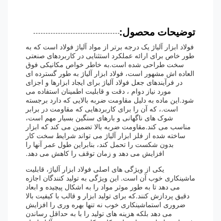
توضیحات محصول:
فولاد ابزار آلیاژ یک درجه برتر از مواد آلیاژ فولاد است که به
طور خاص برای ارائه عملکرد استثنایی در کاربردهای صنعتی
سخت طراحی شده است.به خاطر خواص مکانیکی فوق
العاده اش مشهور است، فولاد ابزار آلیاژ به طور گسترده ای
در فرآیندهای جعل فولاد آلیاژ برای ایجاد ابزارها و اجزای
مورد نیاز دوام ، دقت و قابلیت اطمینان استفاده می
شود.این ماده به دلیل مقاومت ضربه بالایی که دارد برجسته
است.، که آن را برای کاربردهایی که مقاومت در برابر
شوک های ناگهانی و بارهای سنگین بسیار مهم است،
مناسب می کند.مقاومت ضربه بالا تضمین می کند که ابزار
ساخته شده از فلز ابزار آلیاژ می تواند شرایط سخت کار
بدون شکست را تحمل کند، بنابراین طول عمر آنها را
افزایش می دهد و زمان توقف را کاهش می دهد.
یکی از ویژگی های اصلی فولاد ابزار آلیاژ، قابلیت
ماشینکاری خوب آن است. این ویژگی به تولید کنندگان اجازه
می دهد تا به طور موثر مواد را به اشکال پیچیده و ابعاد
دقیق پردازش کنند.که برای تولید ابزار و قالب با کیفیت بالا
ضروری استماشینکاری خوب نه تنها بهره وری را افزایش
می دهد بلکه هزینه های تولید را با به حداقل رساندن