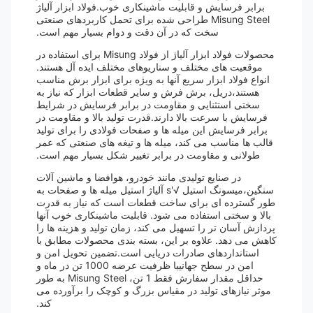
برابر فرسایش و قابلیت ماشینکاری خوب.فولاد ابزار آلیاژ
Misung Steel طراحی شده برای تحمل کاربردهای صنعتی
سخت که در آن دقت و دوام بسیار مهم است.
محصولات فولاد ابزار آلیاژ از فولاد Misung برای استفاده در
موقعیت های مختلف و سناریوهای مختلف ایده آل هستند.
انواع فولاد ابزار سریع آنها به ویژه برای ابزار برش مناسب
هستند،دریل، برش فرش و سایر قطعات ابزار که نیاز به
سختی استثنایی و مقاومت در برابر فرسایش در شرایط
فرسایش با سرعت بالا دارند.قدرت تولید بالا و مقاومت در
برابر فرسایش این میله ها و صفحات فولادی را برای تولید
قالب ها مناسب می کند، میله ها و تیغه های صنعتی که عمر
طولانی و مقاومت در برابر تغییر شکل بسیار مهم است.
در صنایع تولیدی مانند خودرو، هوافضا و ماشین آلات
سنگین،میسونگ استیل √'s آلیاژ استیل میله ها و صفحات به
طور گسترده ای برای ساخت قطعات است که نیاز به قدرت
بالا و سختی استفاده می شود. قابلیت ماشینکاری خوب آنها
پردازش آسان تر را تسهیل می کند، زمان تولید و هزینه ها را
کاهش می دهد. علاوه بر این، بسته بندی محصولات مطابق با
استانداردهای صادرات دریایی است.تضمین تحویل امن و
امن در سطح جهانیبا ظرفیت عرضه 1000 تن در ماه و
حداقل مقدار سفارش فقط 1 تن، Misung Steel به طور
موثر نیازهای تولید در مقیاس بزرگ و کوچک را برآورده می
کند.