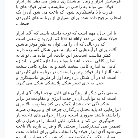
فرسایش ابزار و زمان ماشینکاری کاهش می دهد.آلیاژ ابزار
فولاد می تواند به راحتی در مقایسه با سایر فولاد های با
قدرت بالا ماشینکاری شود، که باعث می شود آن را یک
انتخاب ترجیح داده شده برای بسیاری از برنامه های کاربردی
صنعتی.
با این حال، مهم است که توجه داشته باشید که آلای ابزار
فولاد نشان می دهد formability کم. این بدان معنی است
که در حالی که آن را می توان به طور موثر ماشین
آلات،برای فرآیندهایی که نیاز به تغییر شکل گسترده دارند
کمتر مناسب است.در این حالت، این ماده می تواند به
اندازه کافی سخت باشد تا بتواند به اندازه کافی به اندازه
کافی به اندازه کافی سخت باشد و به اندازه کافی سخت
باشد.آلیاژ ابزار فولاد بهترین استفاده در برنامه های کاربردی
است که در آن شکل در درجه اول از طریق ماشینکاری و
جعل به جای تغییر شکل پلاستیکی شکل می گیرد.
سفتی یکی دیگر از ویژگی های قابل توجه فولاد آلای ابزار
است که به توانایی آن در جذب انرژی و مقاومت در برابر
شکستگی تحت فشار کمک می کند.مقاومت بالا برای
ابزارهایی که باید تحمل بارگذاری چرخه ای و نیروهای ضربه
را داشته باشند ضروری است، زیرا از خرابی های فاجعه بار
جلوگیری می کند و عملکرد قابل اعتماد را در طول زمان
تضمین می کند.ترکیبی از سختی بالا و قدرت بازده بالا باعث
می شود آلای ابزار فولاد یک انتخاب عالی برای قطعات تحت
فشار سنگین مکانیکیمقاومت کششی، که فشار را اندازه