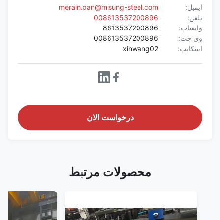
ایمیل:
merain.pan@misung-steel.com
تلفن:
008613537200896
واتساپ:
8613537200896
وی چت:
008613537200896
اسکایپ:
xinwang02
درخواست الان
محصولات مرتبط