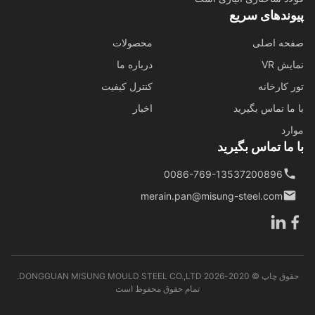
وندهای سریع
حه اصلی
محصولات
ش VR
درباره ما
 کارخانه
کنترل کیفیت
ما تماس بگیرید
اخبار
رد
ما تماس بگیرید
0086-769-13537200896
merain.pan@misung-steel.com
حقوق چاپ © 2020-2026 DONGGUAN MISUNG MOULD STEEL CO.,LTD.
تمام حقوق محفوظ است