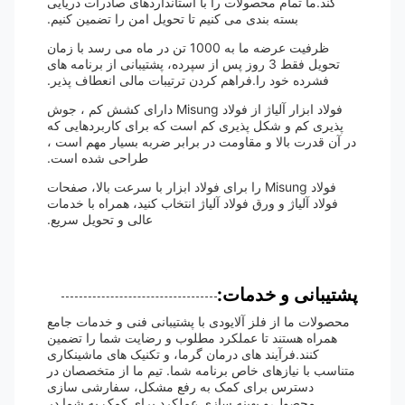
کند.ما تمام محصولات را با استانداردهای صادرات دریایی
بسته بندی می کنیم تا تحویل امن را تضمین کنیم.
ظرفیت عرضه ما به 1000 تن در ماه می رسد با زمان
تحویل فقط 3 روز پس از سپرده، پشتیبانی از برنامه های
فشرده خود را.فراهم کردن ترتیبات مالی انعطاف پذیر.
فولاد ابزار آلیاژ از فولاد Misung دارای کشش کم ، جوش
پذیری کم و شکل پذیری کم است که برای کاربردهایی که
در آن قدرت بالا و مقاومت در برابر ضربه بسیار مهم است ،
طراحی شده است.
فولاد Misung را برای فولاد ابزار با سرعت بالا، صفحات
فولاد آلیاژ و ورق فولاد آلیاژ انتخاب کنید، همراه با خدمات
عالی و تحویل سریع.
پشتیبانی و خدمات:
محصولات ما از فلز آلایودی با پشتیبانی فنی و خدمات جامع
همراه هستند تا عملکرد مطلوب و رضایت شما را تضمین
کنند.فرآیند های درمان گرما، و تکنیک های ماشینکاری
متناسب با نیازهای خاص برنامه شما. تیم ما از متخصصان در
دسترس برای کمک به رفع مشکل، سفارشی سازی
محصول،و بهینه سازی عملکرد برای کمک به شما در