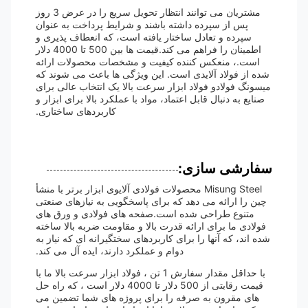
مشتریان می توانند انتظار تحویل سریع را در عرض 3 روز
پس از سپرده داشته باشند و شرایط پرداخت به عنوان
سپرده و تعادل ساختار یافته است، که انعطاف پذیری و
اطمینان را فراهم می کند.قیمت ها بین 500 تا 4000 دلار
است.، منعکس کننده کیفیت و مشخصات محصولات ارائه
شده از فولاد آلایدی است. این ویژگی ها باعث می شوند که
میسونگ فولادو فولاد ابزار سرعت بالا یک انتخاب عالی برای
صنایع به دنبال قابل اعتماد، مواد با عملکرد بالا برای ابزار و
کاربردهای ساختاری.
سفارشی سازی:
Misung Steel محصولات فولادی آلایوی ابزار برتر با منشأ
چین را ارائه می دهد که برای پاسخگویی به نیازهای صنعتی
متنوع طراحی شده است.صفحه های فولادی و ورق های
فولادی ما برای ارائه قدرت بالا و مقاومت ضربه بالا ساخته
شده اند، که آنها را برای کاربردهای سختگیرانه ای که نیاز به
دوام و عملکرد دارند، ایده آل می کند.
با حداقل مقدار سفارش 1 تن ، فولاد ابزار سرعت بالا ما با
قیمت رقابتی از 500 دلار تا 4000 دلار است ، که راه حل
های مقرون به صرفه را برای پروژه های شما تضمین می