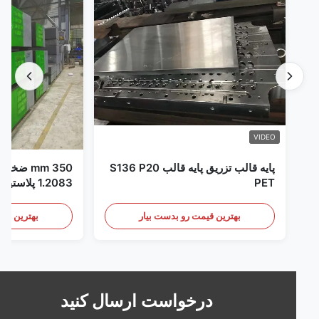
VIDEO
پایه قالب تزریق پایه قالب S136 P20
350 m
PET
1.2083 پلاستیک قالب قالب پلاستیکی
بهترین قیمت رو بدست بیار
بهترین قیمت رو 
درخواست ارسال کنید