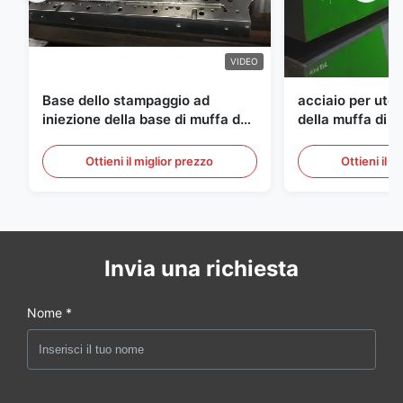
VIDEO
Base dello stampaggio ad
acciaio per utens
iniezione della base di muffa del
della muffa di 
semilavorato dell'ANIMALE
di spessore di
DOMESTICO di S136 P20
Ottieni il miglior prezzo
Ottieni il m
Invia una richiesta
Nome *