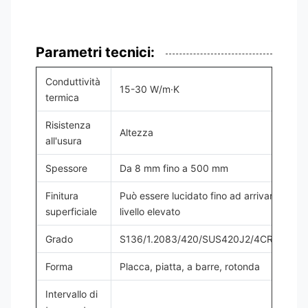
Parametri tecnici:
Conduttività
15-30 W/m·K
termica
Risistenza
Altezza
all'usura
Spessore
Da 8 mm fino a 500 mm
Finitura
Può essere lucidato fino ad arrivare ad un
superficiale
livello elevato
Grado
S136/1.2083/420/SUS420J2/4CR13/40C
Forma
Placca, piatta, a barre, rotonda
Intervallo di