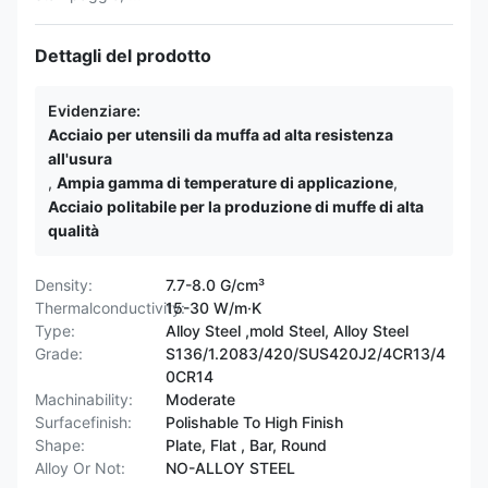
Dettagli del prodotto
Evidenziare:
Acciaio per utensili da muffa ad alta resistenza
all'usura
,
Ampia gamma di temperature di applicazione
,
Acciaio politabile per la produzione di muffe di alta
qualità
Density:
7.7-8.0 G/cm³
Thermalconductivity:
15-30 W/m·K
Type:
Alloy Steel ,mold Steel, Alloy Steel
Grade:
S136/1.2083/420/SUS420J2/4CR13/4
0CR14
Machinability:
Moderate
Surfacefinish:
Polishable To High Finish
Shape:
Plate, Flat , Bar, Round
Alloy Or Not:
NO-ALLOY STEEL