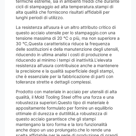
termiche estreme, sia in ambienti freddi che durante
cicli di stampaggio ad alta temperatura.stampi di
alta qualità che forniscono risultati affidabili per
lunghi periodi di utilizzo.
La resistenza all'usura è un altro attributo critico di
questo acciaio utensile per lo stampaggio.con una
tensione massima di 20 °C o più, ma non superiore a
30 °C,Questa caratteristica riduce la frequenza
delle sostituzioni e della manutenzione degli utensili,
riducendo in ultima analisi i costi di produzione e
riducendo al minimo i tempi di inattività.L'elevata
resistenza all'usura contribuisce anche a mantenere
la precisione e la qualità superficiale degli stampi,
che è essenziale per la fabbricazione di parti con
tolleranze strette e dettagli complessi.
Prodotto con materiale in acciaio per utensili di alta
qualità, il Mold Tooling Steel offre una forza e una
robustezza superiori.Questo tipo di materiale è
appositamente formulato per fornire un equilibrio
ottimale di durezza e duttilitàLa robustezza di
questo acciaio garantisce che gli stampi
mantengano la loro forma e la loro funzionalità
anche dopo un uso prolungato.che lo rende una
scelta affidabile per le serie di produzione di grandi