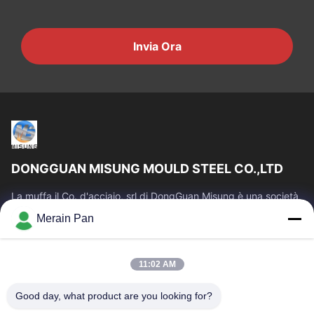
Invia Ora
DONGGUAN MISUNG MOULD STEEL CO.,LTD
La muffa il Co. d'acciaio, srl di DongGuan Misung è una società
principale della plastica del rifornimento muore l'acciaio
Merain Pan
d'acciaio e del lavoro...
Link Veloci
11:02 AM
Casa
Prodotti
Mostra VR
Circa Noi
Good day, what product are you looking for?
Giro Della Fabbrica
Controllo Di Qualità