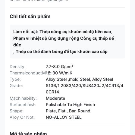
Chi tiết sản phẩm
Làm nổi bật:
Thép công cụ khuôn có độ bền cao
,
Phạm vi nhiệt độ ứng dụng rộng Công cụ thép để
đúc
,
Thép có thể đánh bóng để tạo khuôn cao cấp
Density:
7.7-8.0 G/cm³
Thermalconductivity:
15-30 W/m·K
Type:
Alloy Steel ,mold Steel, Alloy Steel
Grade:
S136/1.2083/420/SUS420J2/4CR13/4
0CR14
Machinability:
Moderate
Surfacefinish:
Polishable To High Finish
Shape:
Plate, Flat , Bar, Round
Alloy Or Not:
NO-ALLOY STEEL
Mô tả sản phẩm