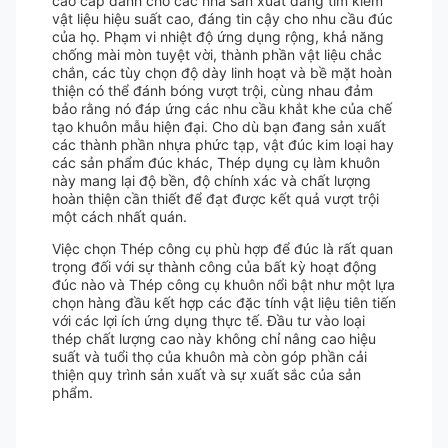
cao cấp dành cho các nhà sản xuất đang tìm kiếm
vật liệu hiệu suất cao, đáng tin cậy cho nhu cầu đúc
của họ. Phạm vi nhiệt độ ứng dụng rộng, khả năng
chống mài mòn tuyệt vời, thành phần vật liệu chắc
chắn, các tùy chọn độ dày linh hoạt và bề mặt hoàn
thiện có thể đánh bóng vượt trội, cùng nhau đảm
bảo rằng nó đáp ứng các nhu cầu khắt khe của chế
tạo khuôn mẫu hiện đại. Cho dù bạn đang sản xuất
các thành phần nhựa phức tạp, vật đúc kim loại hay
các sản phẩm đúc khác, Thép dụng cụ làm khuôn
này mang lại độ bền, độ chính xác và chất lượng
hoàn thiện cần thiết để đạt được kết quả vượt trội
một cách nhất quán.
Việc chọn Thép công cụ phù hợp để đúc là rất quan
trọng đối với sự thành công của bất kỳ hoạt động
đúc nào và Thép công cụ khuôn nổi bật như một lựa
chọn hàng đầu kết hợp các đặc tính vật liệu tiên tiến
với các lợi ích ứng dụng thực tế. Đầu tư vào loại
thép chất lượng cao này không chỉ nâng cao hiệu
suất và tuổi thọ của khuôn mà còn góp phần cải
thiện quy trình sản xuất và sự xuất sắc của sản
phẩm.