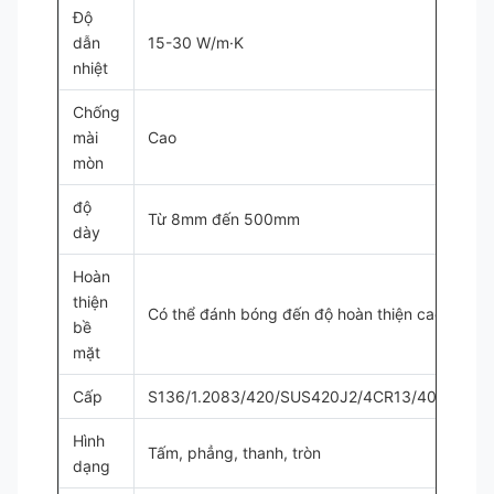
Độ
dẫn
15-30 W/m·K
nhiệt
Chống
mài
Cao
mòn
độ
Từ 8mm đến 500mm
dày
Hoàn
thiện
Có thể đánh bóng đến độ hoàn thiện cao
bề
mặt
Cấp
S136/1.2083/420/SUS420J2/4CR13/40CR14
Hình
Tấm, phẳng, thanh, tròn
dạng