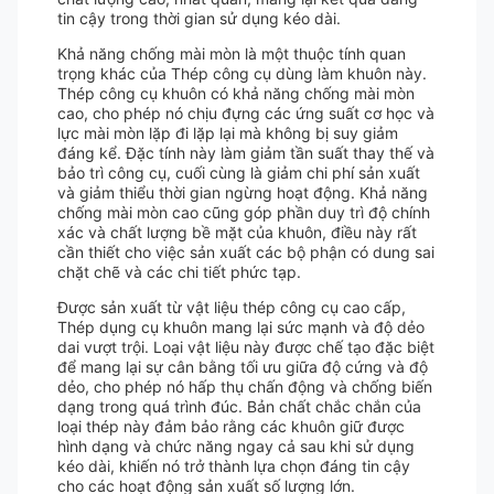
tin cậy trong thời gian sử dụng kéo dài.
Khả năng chống mài mòn là một thuộc tính quan
trọng khác của Thép công cụ dùng làm khuôn này.
Thép công cụ khuôn có khả năng chống mài mòn
cao, cho phép nó chịu đựng các ứng suất cơ học và
lực mài mòn lặp đi lặp lại mà không bị suy giảm
đáng kể. Đặc tính này làm giảm tần suất thay thế và
bảo trì công cụ, cuối cùng là giảm chi phí sản xuất
và giảm thiểu thời gian ngừng hoạt động. Khả năng
chống mài mòn cao cũng góp phần duy trì độ chính
xác và chất lượng bề mặt của khuôn, điều này rất
cần thiết cho việc sản xuất các bộ phận có dung sai
chặt chẽ và các chi tiết phức tạp.
Được sản xuất từ ​​​​vật liệu thép công cụ cao cấp,
Thép dụng cụ khuôn mang lại sức mạnh và độ dẻo
dai vượt trội. Loại vật liệu này được chế tạo đặc biệt
để mang lại sự cân bằng tối ưu giữa độ cứng và độ
dẻo, cho phép nó hấp thụ chấn động và chống biến
dạng trong quá trình đúc. Bản chất chắc chắn của
loại thép này đảm bảo rằng các khuôn giữ được
hình dạng và chức năng ngay cả sau khi sử dụng
kéo dài, khiến nó trở thành lựa chọn đáng tin cậy
cho các hoạt động sản xuất số lượng lớn.