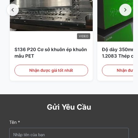
VIDEO
S136 P20 Cơ sở khuôn ép khuôn
Độ dày 350mm 
mẫu PET
1.2083 Thép cô
nhựa
Nhận được giá tốt nhất
Nhận được 
Gửi Yêu Cầu
Tên *