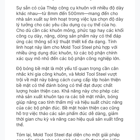
Sự sẵn có của Thép công cụ khuôn với nhiều độ dày
khác nhau—từ 8mm đến 500mm—mang đến cho
nhà sản xuất sự linh hoạt trong việc lựa chọn độ dày
lý tưởng cho các yêu cầu dụng cụ cụ thể của họ.
Cho dù cần các khuôn mỏng, phức tạp hay các khối
công cụ dày, nặng, dòng sản phẩm này có thể đáp
ứng các thông số kỹ thuật thiết kế đa dạng. Tính
linh hoạt này làm cho Mold Tool Steel phù hợp với
nhiều ứng dụng đúc khuôn, từ các bộ phận chính
xác quy mô nhỏ đến các bộ phận công nghiệp lớn.
Độ bóng bề mặt là một yếu tố quan trọng cần cân
nhắc khi gia công khuôn, và Mold Tool Steel vượt
trội về mặt này bằng cách cung cấp lớp hoàn thiện
bề mặt có thể đánh bóng có thể đạt được chất
lượng hoàn thiện cao. Khả năng này cho phép các
nhà sản xuất khuôn tạo ra các bề mặt nhẵn, bóng
giúp nâng cao tính thẩm mỹ và hiệu suất chức năng
của các bộ phận đúc. Bề mặt hoàn thiện cao cũng
hỗ trợ việc tháo các sản phẩm đúc dễ dàng, giảm
thời gian chu kỳ và nâng cao hiệu quả sản xuất tổng
thể.
Tóm lại, Mold Tool Steel đại diện cho một giải pháp