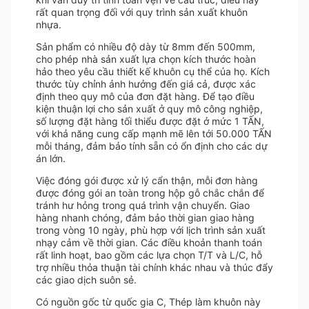
rất quan trọng đối với quy trình sản xuất khuôn
nhựa.
Sản phẩm có nhiều độ dày từ 8mm đến 500mm,
cho phép nhà sản xuất lựa chọn kích thước hoàn
hảo theo yêu cầu thiết kế khuôn cụ thể của họ. Kích
thước tùy chỉnh ảnh hưởng đến giá cả, được xác
định theo quy mô của đơn đặt hàng. Để tạo điều
kiện thuận lợi cho sản xuất ở quy mô công nghiệp,
số lượng đặt hàng tối thiểu được đặt ở mức 1 TẤN,
với khả năng cung cấp mạnh mẽ lên tới 50.000 TẤN
mỗi tháng, đảm bảo tính sẵn có ổn định cho các dự
án lớn.
Việc đóng gói được xử lý cẩn thận, mỗi đơn hàng
được đóng gói an toàn trong hộp gỗ chắc chắn để
tránh hư hỏng trong quá trình vận chuyển. Giao
hàng nhanh chóng, đảm bảo thời gian giao hàng
trong vòng 10 ngày, phù hợp với lịch trình sản xuất
nhạy cảm về thời gian. Các điều khoản thanh toán
rất linh hoạt, bao gồm các lựa chọn T/T và L/C, hỗ
trợ nhiều thỏa thuận tài chính khác nhau và thúc đẩy
các giao dịch suôn sẻ.
Có nguồn gốc từ quốc gia C, Thép làm khuôn này