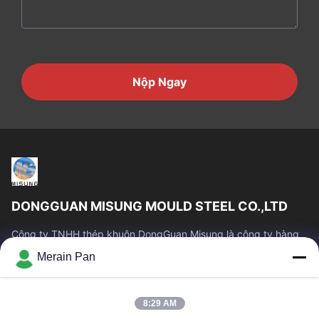
Nộp Ngay
DONGGUAN MISUNG MOULD STEEL CO.,LTD
Công ty TNHH thép khuôn DongGuan Misung là công ty hàng
đầu về cung cấp thép khuôn nhựa, thép gia công nóng, thép
Merain Pan
gia công nguội, thép kết cấu hợp kim
Liên Kết Nhanh
8:29 AM
Nhà
Các Sản Phẩm