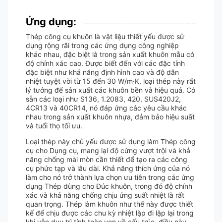
Ứng dụng:
Thép công cụ khuôn là vật liệu thiết yếu được sử
dụng rộng rãi trong các ứng dụng công nghiệp
khác nhau, đặc biệt là trong sản xuất khuôn mẫu có
độ chính xác cao. Được biết đến với các đặc tính
đặc biệt như khả năng định hình cao và độ dẫn
nhiệt tuyệt vời từ 15 đến 30 W/m·K, loại thép này rất
lý tưởng để sản xuất các khuôn bền và hiệu quả. Có
sẵn các loại như S136, 1.2083, 420, SUS420J2,
4CR13 và 40CR14, nó đáp ứng các yêu cầu khác
nhau trong sản xuất khuôn nhựa, đảm bảo hiệu suất
và tuổi thọ tối ưu.
Loại thép này chủ yếu được sử dụng làm Thép công
cụ cho Dụng cụ, mang lại độ cứng vượt trội và khả
năng chống mài mòn cần thiết để tạo ra các công
cụ phức tạp và lâu dài. Khả năng thích ứng của nó
làm cho nó trở thành lựa chọn ưu tiên trong các ứng
dụng Thép dùng cho Đúc khuôn, trong đó độ chính
xác và khả năng chống chịu ứng suất nhiệt là rất
quan trọng. Thép làm khuôn như thế này được thiết
kế để chịu được các chu kỳ nhiệt lặp đi lặp lại trong
khi vẫn duy trì tính toàn vẹn về cấu trúc, điều này