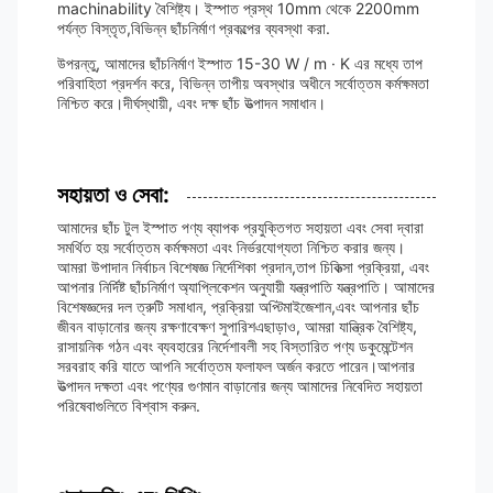
machinability বৈশিষ্ট্য। ইস্পাত প্রস্থ 10mm থেকে 2200mm
পর্যন্ত বিস্তৃত,বিভিন্ন ছাঁচনির্মাণ প্রকল্পের ব্যবস্থা করা.
উপরন্তু, আমাদের ছাঁচনির্মাণ ইস্পাত 15-30 W / m · K এর মধ্যে তাপ
পরিবাহিতা প্রদর্শন করে, বিভিন্ন তাপীয় অবস্থার অধীনে সর্বোত্তম কর্মক্ষমতা
নিশ্চিত করে।দীর্ঘস্থায়ী, এবং দক্ষ ছাঁচ উত্পাদন সমাধান।
সহায়তা ও সেবা:
আমাদের ছাঁচ টুল ইস্পাত পণ্য ব্যাপক প্রযুক্তিগত সহায়তা এবং সেবা দ্বারা
সমর্থিত হয় সর্বোত্তম কর্মক্ষমতা এবং নির্ভরযোগ্যতা নিশ্চিত করার জন্য।
আমরা উপাদান নির্বাচন বিশেষজ্ঞ নির্দেশিকা প্রদান,তাপ চিকিত্সা প্রক্রিয়া, এবং
আপনার নির্দিষ্ট ছাঁচনির্মাণ অ্যাপ্লিকেশন অনুযায়ী যন্ত্রপাতি যন্ত্রপাতি। আমাদের
বিশেষজ্ঞদের দল ত্রুটি সমাধান, প্রক্রিয়া অপ্টিমাইজেশান,এবং আপনার ছাঁচ
জীবন বাড়ানোর জন্য রক্ষণাবেক্ষণ সুপারিশএছাড়াও, আমরা যান্ত্রিক বৈশিষ্ট্য,
রাসায়নিক গঠন এবং ব্যবহারের নির্দেশাবলী সহ বিস্তারিত পণ্য ডকুমেন্টেশন
সরবরাহ করি যাতে আপনি সর্বোত্তম ফলাফল অর্জন করতে পারেন।আপনার
উত্পাদন দক্ষতা এবং পণ্যের গুণমান বাড়ানোর জন্য আমাদের নিবেদিত সহায়তা
পরিষেবাগুলিতে বিশ্বাস করুন.