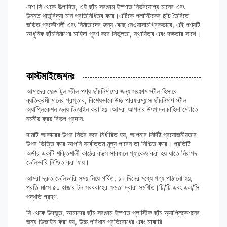
দেশ সি থেকে উত্পাদিত, এই ছাঁচ সরঞ্জাম ইস্পাত নির্ভরযোগ্য মানের এবং
উন্নত ধাতুবিদ্যা মান প্রতিনিধিত্ব করে।এটিকে প্লাস্টিকের ছাঁচ তৈরিতে
জড়িত প্রকৌশলী এবং নির্মাতাদের জন্য বেছে নেওয়াসামগ্রিকভাবে, এই পণ্যটি
আধুনিক ছাঁচনির্মাণের চাহিদা পূরণ করে নির্ভুলতা, স্থায়িত্ব এবং দক্ষতার সাথে।
কাস্টমাইজেশনঃ
আমাদের মোল্ড টুল স্টীল পণ্য ছাঁচনির্মাণের জন্য সরঞ্জাম স্টীল হিসাবে
ব্যতিক্রমী মানের প্রস্তাব, বিশেষভাবে উচ্চ পারফরম্যান্স ছাঁচনির্মাণ স্টীল
অ্যাপ্লিকেশন জন্য ডিজাইন করা হয়।আমরা আপনার উৎপাদন চাহিদা মেটাতে
নমনীয় ক্রয় বিকল্প প্রদান.
দামটি আকারের উপর নির্ভর করে নির্ধারিত হয়, আপনার নির্দিষ্ট প্রয়োজনীয়তার
উপর ভিত্তি করে আপনি সর্বোত্তম মূল্য পাবেন তা নিশ্চিত করে। প্রতিটি
অর্ডার একটি শক্তিশালী কাঠের বাক্সে সাবধানে প্যাকেজ করা হয় যাতে নিরাপদ
ডেলিভারি নিশ্চিত করা যায়।
আমরা দ্রুত ডেলিভারি সময় নিয়ে গর্বিত, ১০ দিনের মধ্যে পণ্য পাঠানো হয়,
প্রতি মাসে ৫০ হাজার টন সরবরাহের ক্ষমতা দ্বারা সমর্থিত।টি/টি এবং এল/সি
পদ্ধতি গ্রহণ.
সি থেকে উদ্ভূত, আমাদের ছাঁচ সরঞ্জাম ইস্পাত প্লাস্টিক ছাঁচ অ্যাপ্লিকেশনের
জন্য ডিজাইন করা হয়, উচ্চ পরিধান প্রতিরোধের এবং মাঝারি