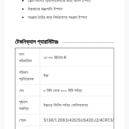
মোল্ড-কাস্টিং অ্যাপ্লিকেশনের জন্য আদর্শ ইস্পাত
উচ্চমানের যন্ত্রপাতি ইস্পাত
সরঞ্জাম তৈরির জন্য নির্ভরযোগ্য সরঞ্জাম ইস্পাত
টেকনিক্যাল প্যারামিটারঃ
তাপ
১৫-৩০ W/m·K
পরিবাহিতা
পরিধান
উচ্চ
প্রতিরোধক
বেধ
৮ মিমি থেকে ৫০০ মিমি পর্যন্ত
পৃষ্ঠতল
উচ্চতর ফিনিস পর্যন্ত পোলিশযোগ্য
সমাপ্তি
গ্রেড
S136/1.2083/420/SUS420J2/4CR13/40CR14