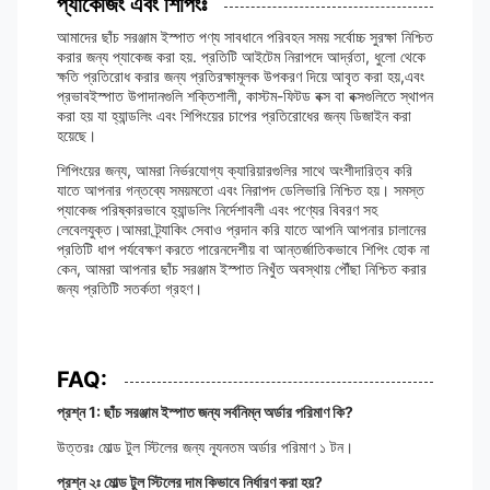
প্যাকেজিং এবং শিপিংঃ
আমাদের ছাঁচ সরঞ্জাম ইস্পাত পণ্য সাবধানে পরিবহন সময় সর্বোচ্চ সুরক্ষা নিশ্চিত
করার জন্য প্যাকেজ করা হয়. প্রতিটি আইটেম নিরাপদে আর্দ্রতা, ধুলো থেকে
ক্ষতি প্রতিরোধ করার জন্য প্রতিরক্ষামূলক উপকরণ দিয়ে আবৃত করা হয়,এবং
প্রভাবইস্পাত উপাদানগুলি শক্তিশালী, কাস্টম-ফিটড বক্স বা বক্সগুলিতে স্থাপন
করা হয় যা হ্যান্ডলিং এবং শিপিংয়ের চাপের প্রতিরোধের জন্য ডিজাইন করা
হয়েছে।
শিপিংয়ের জন্য, আমরা নির্ভরযোগ্য ক্যারিয়ারগুলির সাথে অংশীদারিত্ব করি
যাতে আপনার গন্তব্যে সময়মতো এবং নিরাপদ ডেলিভারি নিশ্চিত হয়। সমস্ত
প্যাকেজ পরিষ্কারভাবে হ্যান্ডলিং নির্দেশাবলী এবং পণ্যের বিবরণ সহ
লেবেলযুক্ত।আমরা ট্র্যাকিং সেবাও প্রদান করি যাতে আপনি আপনার চালানের
প্রতিটি ধাপ পর্যবেক্ষণ করতে পারেনদেশীয় বা আন্তর্জাতিকভাবে শিপিং হোক না
কেন, আমরা আপনার ছাঁচ সরঞ্জাম ইস্পাত নিখুঁত অবস্থায় পৌঁছা নিশ্চিত করার
জন্য প্রতিটি সতর্কতা গ্রহণ।
FAQ:
প্রশ্ন 1: ছাঁচ সরঞ্জাম ইস্পাত জন্য সর্বনিম্ন অর্ডার পরিমাণ কি?
উত্তরঃ মোল্ড টুল স্টিলের জন্য ন্যূনতম অর্ডার পরিমাণ ১ টন।
প্রশ্ন ২ঃ মোল্ড টুল স্টিলের দাম কিভাবে নির্ধারণ করা হয়?