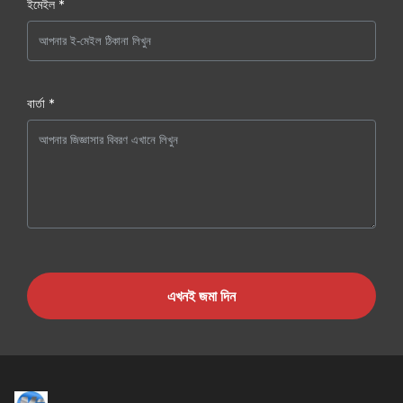
ইমেইল *
বার্তা *
এখনই জমা দিন