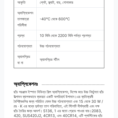
আকৃতি
প্লেট, ফ্ল্যাট, বার, গোলাকার
অ্যাপ্লিকেশন
তাপমাত্রা
-40°C থেকে 600°C
পরিসীমা
প্রস্থ
10 মিমি থেকে 2200 মিমি পর্যন্ত প্রশস্ত
গঠনযোগ্যতা
উচ্চ গঠনযোগ্যতা
অ্যালগ্রিড
অ্যালগ্রিড স্টীল
বা না
অ্যাপ্লিকেশনঃ
ছাঁচ সরঞ্জাম ইস্পাত বিভিন্ন শিল্প অ্যাপ্লিকেশন, বিশেষ করে উচ্চ নির্ভুলতা ছাঁচ
উত্পাদন ব্যাপকভাবে ব্যবহৃত একটি অপরিহার্য উপাদান।এর ব্যতিক্রমী
বৈশিষ্ট্যগুলির জন্য পরিচিত যেমন উচ্চ গঠনযোগ্যতা এবং 15 থেকে 30 W /
m · K এর মধ্যে দুর্দান্ত তাপ পরিবাহিতা, এই স্টিলটি দীর্ঘস্থায়ী এবং দক্ষ
ছাঁচ তৈরির জন্য আদর্শ। S136, 1 এর মতো গ্রেডে পাওয়া যায়।2083,
420, SUS420J2, 4CR13, এবং 40CR14, এটি প্লাস্টিকের ছাঁচ