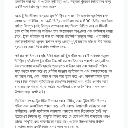
ডিজাইন করা হয়, যা এটিকে স্থায়িত্ব এবং নির্ভুলতা খুঁজছেন নির্মাতাদের জন্য
একটি অপরিহার্য পছন্দ করে তোলে।
মোল্ড টুলিং স্টিলের অন্যতম মূল বৈশিষ্ট্য হ'ল এর চিত্তাকর্ষক অ্যাপ্লিকেশন
তাপমাত্রা পরিসীমা, যা -40 ডিগ্রি সেলসিয়াস থেকে 600 ডিগ্রি সেলসিয়াস
পর্যন্ত বিস্তৃত।এই বিস্তৃত তাপমাত্রা সহনশীলতা নিশ্চিত করে যে স্টিলটি
চরম তাপীয় অবস্থার অধীনেও তার কাঠামোগত অখণ্ডতা এবং কর্মক্ষমতা বজায়
রাখে, ঠান্ডা পরিবেশে বা উচ্চ তাপমাত্রা ছাঁচনির্মাণ চক্রের সময়। এই তাপীয়
স্থিতিস্থাপকতা ধ্রুবক উত্পাদন জন্য গুরুত্বপূর্ণ,উচ্চমানের ছাঁচ যা দীর্ঘ সময়ের
ব্যবহারের সময় নির্ভরযোগ্য ফলাফল দেয়.
পরিধান প্রতিরোধের ছাঁচনির্মাণ জন্য এই টুল স্টীল আরেকটি সমালোচনামূলক
বৈশিষ্ট্য। ছাঁচনির্মাণ টুল স্টীল উচ্চ পরিধান প্রতিরোধের প্রদর্শন করে,এটিকে
উল্লেখযোগ্য অবনতি ছাড়াই পুনরাবৃত্ত যান্ত্রিক চাপ এবং ক্ষয়কারী শক্তি
সহ্য করতে সক্ষম করেএই বৈশিষ্ট্য সরঞ্জাম প্রতিস্থাপন এবং রক্ষণাবেক্ষণের ঘন
ঘন হ্রাস করে, শেষ পর্যন্ত উত্পাদন ব্যয় হ্রাস করে এবং ডাউনটাইমকে হ্রাস
করে।উচ্চ পরিধান প্রতিরোধের ছাঁচগুলির নির্ভুলতা এবং পৃষ্ঠের গুণমান বজায়
রাখতেও অবদান রাখে, যা কঠোর সহনশীলতা এবং জটিল বিবরণ সঙ্গে অংশ
উত্পাদন জন্য অপরিহার্য।
প্রিমিয়াম-গ্রেড টুল স্টিল উপাদান থেকে নির্মিত, মোল্ড টুলিং স্টিল উচ্চতর
শক্তি এবং অনমনীয়তা প্রদান করে।এই ধরণের উপাদানটি কঠোরতা এবং
নমনীয়তার একটি সর্বোত্তম ভারসাম্য প্রদানের জন্য বিশেষভাবে তৈরি করা
হয়েছেএই স্টিলের দৃঢ় প্রকৃতি নিশ্চিত করে যে মোল্ডগুলি দীর্ঘ ব্যবহারের পরেও
তাদের আকৃতি এবং কার্যকারিতা বজায় রাখে,এটিকে উচ্চ-ভলিউম উত্পাদন
রানগুলির জন্য একটি নির্ভরযোগ্য পছন্দ করে তোলে.