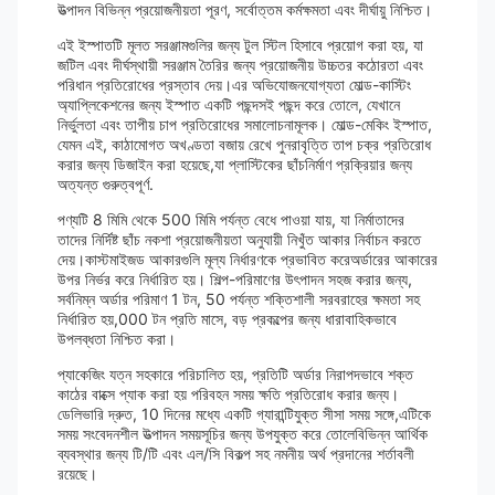
উত্পাদন বিভিন্ন প্রয়োজনীয়তা পূরণ, সর্বোত্তম কর্মক্ষমতা এবং দীর্ঘায়ু নিশ্চিত।
এই ইস্পাতটি মূলত সরঞ্জামগুলির জন্য টুল স্টিল হিসাবে প্রয়োগ করা হয়, যা
জটিল এবং দীর্ঘস্থায়ী সরঞ্জাম তৈরির জন্য প্রয়োজনীয় উচ্চতর কঠোরতা এবং
পরিধান প্রতিরোধের প্রস্তাব দেয়।এর অভিযোজনযোগ্যতা মোল্ড-কাস্টিং
অ্যাপ্লিকেশনের জন্য ইস্পাত একটি পছন্দসই পছন্দ করে তোলে, যেখানে
নির্ভুলতা এবং তাপীয় চাপ প্রতিরোধের সমালোচনামূলক। মোল্ড-মেকিং ইস্পাত,
যেমন এই, কাঠামোগত অখণ্ডতা বজায় রেখে পুনরাবৃত্তি তাপ চক্র প্রতিরোধ
করার জন্য ডিজাইন করা হয়েছে,যা প্লাস্টিকের ছাঁচনির্মাণ প্রক্রিয়ার জন্য
অত্যন্ত গুরুত্বপূর্ণ.
পণ্যটি 8 মিমি থেকে 500 মিমি পর্যন্ত বেধে পাওয়া যায়, যা নির্মাতাদের
তাদের নির্দিষ্ট ছাঁচ নকশা প্রয়োজনীয়তা অনুযায়ী নিখুঁত আকার নির্বাচন করতে
দেয়।কাস্টমাইজড আকারগুলি মূল্য নির্ধারণকে প্রভাবিত করেঅর্ডারের আকারের
উপর নির্ভর করে নির্ধারিত হয়। শিল্প-পরিমাণের উৎপাদন সহজ করার জন্য,
সর্বনিম্ন অর্ডার পরিমাণ 1 টন, 50 পর্যন্ত শক্তিশালী সরবরাহের ক্ষমতা সহ
নির্ধারিত হয়,000 টন প্রতি মাসে, বড় প্রকল্পের জন্য ধারাবাহিকভাবে
উপলব্ধতা নিশ্চিত করা।
প্যাকেজিং যত্ন সহকারে পরিচালিত হয়, প্রতিটি অর্ডার নিরাপদভাবে শক্ত
কাঠের বাক্সে প্যাক করা হয় পরিবহন সময় ক্ষতি প্রতিরোধ করার জন্য।
ডেলিভারি দ্রুত, 10 দিনের মধ্যে একটি গ্যারান্টিযুক্ত সীসা সময় সঙ্গে,এটিকে
সময় সংবেদনশীল উত্পাদন সময়সূচির জন্য উপযুক্ত করে তোলেবিভিন্ন আর্থিক
ব্যবস্থার জন্য টি/টি এবং এল/সি বিকল্প সহ নমনীয় অর্থ প্রদানের শর্তাবলী
রয়েছে।