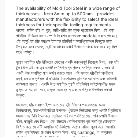
The availability of Mold Tool Steel in a wide range of
thicknesses—from 8mm up to 500mm—provides
manufacturers with the flexibility to select the ideal
thickness for their specific tooling requirements.
পাতলা, জটিল ছাঁচ বা পুরু, ভারী-ডুয়িং টুল ব্লক প্রয়োজন কিনা, এই পণ্য
পরিসীমা বিভিন্ন নকশা স্পেসিফিকেশন accommodate করতে পারেন।
এই বহুমুখিতা ছাঁচ সরঞ্জাম ইস্পাত ছাঁচনির্মাণ অ্যাপ্লিকেশন বিস্তৃত জন্য
উপযুক্ত করে তোলে, ছোট আকারের যথার্থ উপাদান থেকে শুরু করে বড় শিল্প
অংশ পর্যন্ত।
পৃষ্ঠের সমাপ্তি ছাঁচ টুলিংয়ের ক্ষেত্রে একটি গুরুত্বপূর্ণ বিবেচ্য বিষয়, এবং ছাঁচ
টুল স্টিল এই ক্ষেত্রে একটি পোলিশযোগ্য পৃষ্ঠের সমাপ্তি সরবরাহ করে যা
একটি উচ্চ সমাপ্তি মান অর্জন করতে পারে।এই ক্ষমতা ছাঁচনির্মাণকারীদের
মসৃণ, চকচকে পৃষ্ঠতল যা ছাঁচনির্মাণ অংশগুলির নান্দনিক আবেদন এবং কার্যকরী
কর্মক্ষমতা বাড়ায়। একটি উচ্চ সমাপ্তি পৃষ্ঠটি ছাঁচনির্মাণ আইটেমগুলির সহজ
মুক্তিতে সহায়তা করে,চক্রের সময় হ্রাস এবং সামগ্রিক উৎপাদন দক্ষতা
উন্নত.
সংক্ষেপে, ছাঁচ সরঞ্জাম ইস্পাত তাদের ছাঁচনির্মাণের প্রয়োজনের জন্য
নির্ভরযোগ্য, উচ্চ-কার্যকারিতা উপকরণ খুঁজছেন নির্মাতারা জন্য একটি প্রিমিয়াম
সমাধান প্রতিনিধিত্ব করে।দুর্দান্ত পরিধান প্রতিরোধের, শক্তিশালী উপাদান
গঠন, বহুমুখী বেধ বিকল্প, এবং উচ্চতর পোলিশযোগ্য পৃষ্ঠ সমাপ্তি যৌথভাবে
নিশ্চিত করে যে এটি আধুনিক ছাঁচনির্মাণের কঠোর চাহিদা পূরণ করে।আপনি
জটিল প্লাস্টিকের উপাদান উত্পাদন কিনা, ধাতু castings, বা অন্যান্য