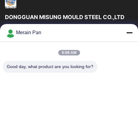
DONGGUAN MISUNG MOULD STEEL CO.,LTD
DongGuan Misung ছাঁচ ইস্পাত কোং লিমিটেড সরবরাহ প্লাস্টিক ডাই স্টিল, গরম
Merain Pan
কাজ ইস্পাত, ঠান্ডা কাজ ইস্পাত, খাদ কাঠামোগত ইস্পাত
গুরুত্বপূর্ণ সংযোগ
6:08 AM
বাড়ি
পণ্য
VR প্রদর্শন
আমাদের সম্পর্কে
Good day, what product are you looking for?
কারখানা ভ্রমণ
মান নিয়ন্ত্রণ
যোগাযোগ করুন
খবর
মামলা
আমাদের সাথে যোগাযোগ করুন
0086-769-13537200896
merain.pan@misung-steel.com