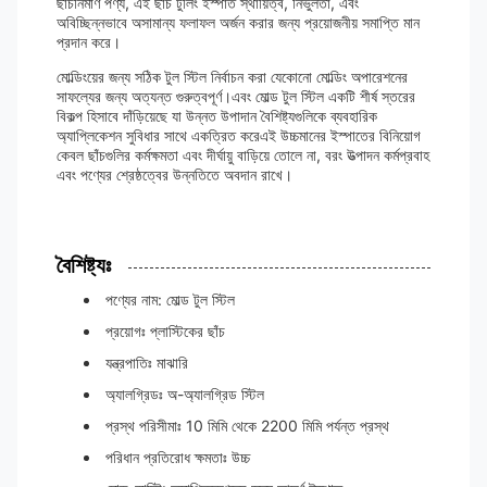
ছাঁচনির্মাণ পণ্য, এই ছাঁচ টুলিং ইস্পাত স্থায়িত্ব, নির্ভুলতা, এবং
অবিচ্ছিন্নভাবে অসামান্য ফলাফল অর্জন করার জন্য প্রয়োজনীয় সমাপ্তি মান
প্রদান করে।
মোল্ডিংয়ের জন্য সঠিক টুল স্টিল নির্বাচন করা যেকোনো মোল্ডিং অপারেশনের
সাফল্যের জন্য অত্যন্ত গুরুত্বপূর্ণ।এবং মোল্ড টুল স্টিল একটি শীর্ষ স্তরের
বিকল্প হিসাবে দাঁড়িয়েছে যা উন্নত উপাদান বৈশিষ্ট্যগুলিকে ব্যবহারিক
অ্যাপ্লিকেশন সুবিধার সাথে একত্রিত করেএই উচ্চমানের ইস্পাতের বিনিয়োগ
কেবল ছাঁচগুলির কর্মক্ষমতা এবং দীর্ঘায়ু বাড়িয়ে তোলে না, বরং উত্পাদন কর্মপ্রবাহ
এবং পণ্যের শ্রেষ্ঠত্বের উন্নতিতে অবদান রাখে।
বৈশিষ্ট্যঃ
পণ্যের নাম: মোল্ড টুল স্টিল
প্রয়োগঃ প্লাস্টিকের ছাঁচ
যন্ত্রপাতিঃ মাঝারি
অ্যালগ্রিডঃ অ-অ্যালগ্রিড স্টিল
প্রস্থ পরিসীমাঃ 10 মিমি থেকে 2200 মিমি পর্যন্ত প্রস্থ
পরিধান প্রতিরোধ ক্ষমতাঃ উচ্চ