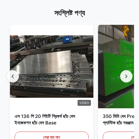
সংশ্লিষ্ট পণ্য
VIDEO
এস 136 পি 20 পিইটি প্রিফর্ম ছাঁচ বেস
350 মিমি বেধ Pre
ইনজেকশন ছাঁচ বেস Base
প্লাস্টিক ছাঁচ সরঞ্জাম ই
সেরা দাম পান
সেরা 