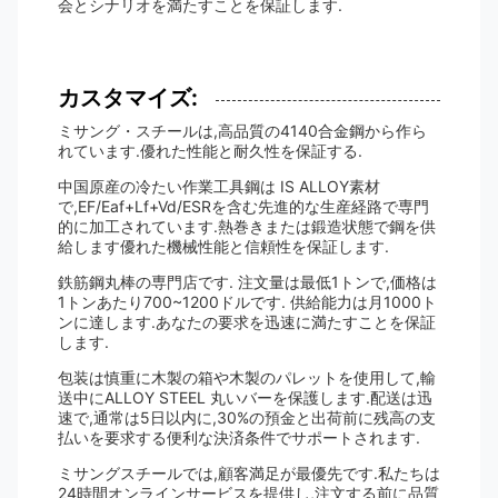
会とシナリオを満たすことを保証します.
カスタマイズ:
ミサング・スチールは,高品質の4140合金鋼から作ら
れています.優れた性能と耐久性を保証する.
中国原産の冷たい作業工具鋼は IS ALLOY素材
で,EF/Eaf+Lf+Vd/ESRを含む先進的な生産経路で専門
的に加工されています.熱巻きまたは鍛造状態で鋼を供
給します優れた機械性能と信頼性を保証します.
鉄筋鋼丸棒の専門店です. 注文量は最低1トンで,価格は
1トンあたり700~1200ドルです. 供給能力は月1000ト
ンに達します.あなたの要求を迅速に満たすことを保証
します.
包装は慎重に木製の箱や木製のパレットを使用して,輸
送中にALLOY STEEL 丸いバーを保護します.配送は迅
速で,通常は5日以内に,30%の預金と出荷前に残高の支
払いを要求する便利な決済条件でサポートされます.
ミサングスチールでは,顧客満足が最優先です.私たちは
24時間オンラインサービスを提供し,注文する前に品質