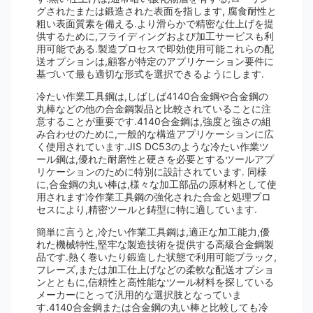
グされたまたは鍛造された表面を指します, 腐食耐性と
粗い表面質素を備える.より滑らかで精密な仕上げを提
供するために,フライディングおよび加工サービスも利
用可能である.製造プロセスで即効使用可能これらの配
送オプションは,顧客が特定のアプリケーション要件に
基づいて最も適切な形式を選択できるようにします.
冷たい作業工具鋼は,しばしば4140合金鋼や合金鋼の
丸棒などの他の合金鋼製品と比較されていることに注
意することが重要です.4140合金鋼は,強度と強さの組
み合わせのために,一般的な構造アプリケーションに広
く使用されています.JIS DC53のような冷たい作業ツ
ール鋼は,優れた耐磨性と硬さを必要とするツールアプ
リケーションのために特別に設計されています. 同様
に,合金鋼の丸い棒は,様々な加工部品の原材料として使
用されます冷作業工具鋼の強化された合金と処理プロ
セスにより,精密ツールと鋳型に特に適しています.
簡単に言うと,冷たい作業工具鋼は,適正な加工能力,優
れた機械特性,堅牢な製造技術を提供する高級合金鋼製
品です.熱く巻いたり鍛造した状態で利用可能ブラック,
フレーズ,または加工仕上げなどの柔軟な配送オプショ
ンとともに,信頼性と高性能なツール材料を探している
メーカーにとって汎用的な選択肢となっていま
す.4140合金鋼または合金鋼の丸い棒と比較しても冷