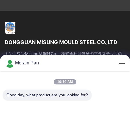
DONGGUAN MISUNG MOULD STEEL CO.,LTD
トンコワンMisung型鋼鉄Co.、株式会社は供給のプラスチックの
一流の会社死ぬ鋼鉄、熱い仕事の鋼鉄、冷たい仕事の鋼鉄、合金
Merain Pan
の構造スチールである
クイックリンク
10:10 AM
家
プロダクト
VRショー
私達について
Good day, what product are you looking for?
工場旅行
品質管理
私達に連絡しなさい
ニュース
場合
お問い合わせ