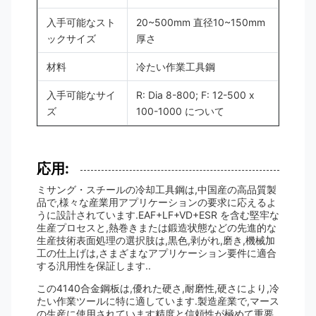
入手可能なスト
20~500mm 直径10~150mm
ックサイズ
厚さ
材料
冷たい作業工具鋼
入手可能なサイ
R: Dia 8-800; F: 12-500 x
ズ
100-1000 について
応用:
ミサング・スチールの冷却工具鋼は,中国産の高品質製
品で,様々な産業用アプリケーションの要求に応えるよ
うに設計されています.EAF+LF+VD+ESR を含む堅牢な
生産プロセスと,熱巻きまたは鍛造状態などの先進的な
生産技術表面処理の選択肢は,黒色,剥がれ,磨き,機械加
工の仕上げは,さまざまなアプリケーション要件に適合
する汎用性を保証します..
この4140合金鋼板は,優れた硬さ,耐磨性,硬さにより,冷
たい作業ツールに特に適しています.製造産業で,マース
の生産に使用されています精度と信頼性が極めて重要