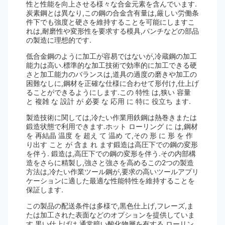
性と性能を向上させる様々な合金元素を含んでいます.
炭素鋼とは異なり,この鋼の合金含有量は,厳しい労働条
件下でも強度と硬さを維持することを可能にしますこ
れは,耐磨性や変形性を要求する模具,パンチなどの部品
の製造に理想的です.
低合金鋼のように加工が容易ではないが,冷蔵鋼の加工
能力は高い.標準的な加工技術で効率的に加工できる硬
さと加工能力のバランスは,道具の過度の磨きや加工の
困難なしに,鋼材を正確な仕様に合わせて形付け,仕上げ
ることができるようにします.この 特性 は,狭い 容量
と 複雑 な 設計 が 必要 な 応用 に 特に 役立ち ます.
製造技術に関しては,冷たい作業用鉄鋼は熱巻きまたは
鍛造状態で利用できます.ホット ローリング に は,鋼材
を 再結晶 温度 を 超え て 温め て,その 形 に 形 を 作
り出す こと が 含ま れ ます鍛造は高圧下での鋼の変形
を伴う. 鍛造は,高圧下での鋼の変形を伴う.その内部構
造をさらに精製し,強さと強さを高めるこの2つの製造
方法は,冷たい作業ツール鋼が,要求の高いツールアプリ
ケーションに適した最適な性能特性を維持することを
保証します.
この製品の配送条件は多様で,黒色仕上げ,フレーズ,ま
たは加工された表面などのオプションを提供していま
す.黒い仕上げは,通常暗い酸化物層を有する,ローリン