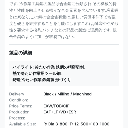
です. 冷作業工具鋼の製品は合金鋼に分類され,その機械的特
性と性能を向上させる様々な合金元素を含んでいます.炭素鋼
とは異なり,この鋼の合金含有量は,厳しい労働条件下でも強
度と硬さを維持することを可能にしますこれは,耐磨性や変形
性を要求する模具,パンチなどの部品の製造に理想的です. 低
合金鋼のように加工が容易ではない...
製品の詳細
ハイライト:
冷たい作業 鉄鋼の精密切削
,
熱で冷たい作業用ツール鋼
,
鋳造 冷たい作業 鉄鋼製 形づくり
Deilvery
Black / Milling / Machined
Condition:
Price Terms:
EXW/FOB/CIF
Production
EAF+LF+VD+ESR
Process:
Available Size:
R: Dia 8-800; F: 12-500x100-1000