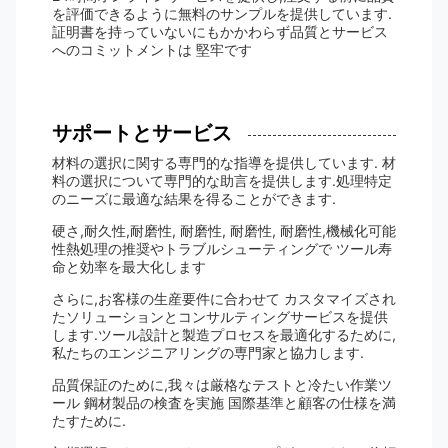
を評価できるように無料のサンプルを提供しています.
証明書を持っていないにもかかわらず品質とサービス
へのコミットメントは 堅牢です
サポートとサービス
材料の選択に関する専門的な指導を提供しています. 材
料の選択について専門的な助言を提供します.処理特定
のニーズに最適な結果を得ることができます.
硬さ,耐久性,耐磨性, 耐磨性, 耐磨性, 耐磨性,機械化可能
性熱処理の推奨やトラブルシューティングで ツール寿
命と効率を最大化します
さらに,お客様の生産要件に合わせて カスタマイズされ
たソリューションとコンサルティングサービスを提供
します.ツール設計と製造プロセスを最適化するために,
私たちのエンジニアリングの専門家と協力します.
品質保証のために,我々は厳格なテストと冷たい作業ツ
ール 鋼材製品の検査を実施 国際基準と顧客の仕様を満
たすために.