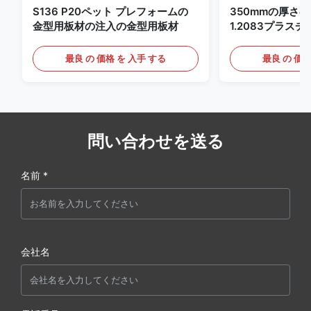
S136 P20ペット プレフォームの
350mmの厚さのPr
金型用板材の注入の金型用板材
1.2083プラス
最良 の 価格 を 入手 する
最良 の 価格
問い合わせを送る
名前 *
会社名