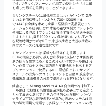
です. ブラック,フレーシング,特定の使用シナリオに最
も適した形式を選択することができます..
ミサングスチールは,最低注文量はわずか1トンで,競争
力のある価格帯は1トンあたり700~1200米ドル
で,4140合金鋼を求める企業に経済的で高品質なソリ
ューションを提供します.木製の箱や木製のパレットの
使用による包装オプションは,安全で安全な輸送を保証
しますさらに,毎月1000トンの供給能力により,平均的
な配達時間はわずか5日で,小規模生産と大規模生産の
両方のニーズに最適な選択です.
ミサングスチールは 柔軟な決済条件を提示します
30%の預金が必要で 残りは出荷前に支払います国際貿
易の様々な要求に応えるこの冷たい作業ツール鋼は,冷
たい作業プロセス中に高強度と変形抵抗を要求するア
プリケーションで使用するのに理想的です.ミサング・
スチールの品質へのコミットメントと自動車,航空宇宙,
機械製造,建設機器の分野で信頼される材料になります.
結論として Misung Steel の 4140 合金鋼の冷凍加工ツ
ール鋼は,信頼性と高性能合金鋼板を必要とする産業に
とって最適な選択です.その包括的な生産技術, パーソ
ナライズ可能な表面処理と効率的な配送システムは,現
代の製造環境で遭遇する多様なアプリケーションの機