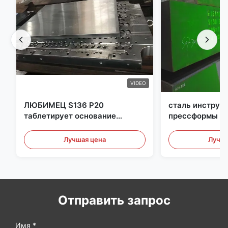
VIDEO
ЛЮБИМЕЦ S136 P20
сталь инструм
таблетирует основание
прессформы Pr
прессформы впрыски
толщины 350m
основания прессформы
Лучшая цена
Лучша
Отправить запрос
Имя *