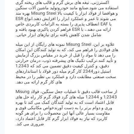
اکسترژنی، تیغه های برش گرم و قالب های ریخته گری
استفاده می شود.صنایع مانند خودروتولید ماشین آلات سنگین
و هوافضا از فولاد ابزار با کیفیت بالا Misung Steel بهره مند
می شوند تا عمر و عملکرد ابزار را افزایش دهند.انواع ESR
یا EAF انعطاف پذیری را بسته به الزامات کاربردی خاص
ارائه می دهند.، با ESR فراهم کردن پاکیزی بهبود یافته و
شامل شدن کاهش یافته برای نیازهای ابزار حیاتی.
علاوه بر این، Misung Steel نمونه های رایگان از این میله
های فولادی را فراهم می کند، که به تولید کنندگان این امکان
را می دهد تا مواد را قبل از خرید در مقیاس بزرگ آزمایش
و تأیید کنند.ترکیب تکنیک های پیشرفته ذوب، درمان حرارتی
دقیق، و کنترل کیفیت دقیق تضمین می کند که 1.2343
استیل دور2344 کار گرم میله دور فولاد با استانداردهای
سخت صنعتی مطابقت دارد و عملکرد بی نظیر را در محیط
های کار گرم ارائه می دهد.
از ساخت قالب دقیق تا عملیات جعل سنگین، فولاد Misung
1.2343 و 1.2344 میله های گرد فولاد گرم کار راه حل های
قابل اعتماد است که به تولید کنندگان کمک می کند تا بهره
وری و دوام برتر را به دست آورندخواص مکانیکی قوی و
مقاومت بسیار عالی آنها این محصولات را برای هر گونه
کاربرد که نیاز به فولاد ابزار گرم کار قابل اعتماد دارد،
ضروری می کند.