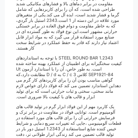
مقاومت در برابر دماهای بالا و فشارهای مکانیکی شدید
طراحی شده است، که آن را برای کاربردهایی که شامل
گرما و فشار شدید است، ایده آل می کند.یکی از متغیرهای
مورد علاقه در این دسته از 1 است.2343 استيل بار گردي،
که به خاطر مقاومت و دوام فوق العاده در برابر خستگی
حرارتی مشهور است.این نوع فولاد به طور گسترده ای در
صنایع مورد استفاده قرار می گیرد که به مواد ابزار قابل
اعتماد نیاز دارند که قادر به حفظ عملکرد در شرایط سخت
کار هستند.
1.2343 STEEL ROUND BAR با توجه به استانداردهای
کیفیت سختگیرانه برای اطمینان از عملکرد بهینه ساخته شده
است. به طور خاص، آن را با استاندارد آزمون Ut
SEP1921-84 کلاس 3 C / c به D / d مطابقت دارد،که
گواهی مناسب بودن آن را برای کاربردهای کار گرم می
دهداین استاندارد تضمین می کند که فولاد دارای خواص لازم
مانند سختی، سختی و ثبات حرارتی است که برای تولید
ابزار و قالب های با کیفیت بالا ضروری است.
یک کاربرد مهم از این فولاد ابزار گرم در تولید قالب های
آلومینیوم است. توانایی فولاد در مقاومت در برابر ترک و
فرسایش حرارتی آن را برای قالب های مورد استفاده در
قطعات آلومینیومی ،جایی که تغییرات سریع دمایی و شرایط
خیس کننده شایع استاستفاده از 1.2343 استیل دور بار در
تولید قالب تضمین می کند زندگی ابزار طولانی تر، دقت