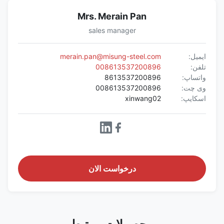
Mrs. Merain Pan
sales manager
ایمیل:
merain.pan@misung-steel.com
تلفن:
008613537200896
واتساپ:
8613537200896
وی چت:
008613537200896
اسکایپ:
xinwang02
درخواست الان