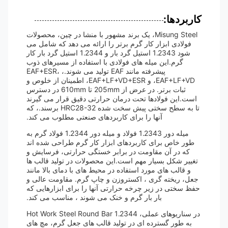
کاربردها:
Misung Steel، یک برند مشهور با منشا در چین، محصولات
فولادی ابزار کار گرم برتر را ارائه می دهد که شامل می
شود 1.2343 استیل گرد بار و 1.2344 استیل گرد بار کار
گرم.این میله های فولادی با استفاده از مسیرهای ذوب
پیشرفته مانند EAF تولید می شوند.، EAF+ESR،
EAF+LF+VD، و EAF+LF+VD+ESR، اطمینان از خلوص و
ثبات برتر. در عرض از 205mm تا 610mm در دسترس
است.این فولادها تحت درمان حرارتی دقیق قرار می گیرند
تا به سطح سختی پیش سخت شده HRC28-32 برسند.، که
آنها را برای کاربردهای صنعتی مطلوب می کند.
میله دور 1.2343 فولاد و میله دور 1.2344 فولاد گرم به
طور خاص برای کاربردهای ابزار کار گرم طراحی شده اند
که در آن مقاومت در برابر خستگی حرارتی، فرسایش و
تغییر شکل بسیار مهم است.این محصولات در تولید قالب ها
و قالب های مورد استفاده در محیط های با دمای بالا مانند
جعل، ریخته گری ، اکستروزن و چاپ گرم. مقاومت عالی و
حفظ سختی در زیر چرخه حرارتی آنها را برای ابزارهایی که
بار بار گرم و خنک می شوند ، مناسب می کند.
در سناریوهای عملی، 1.2344 Hot Work Steel Round Bar
به طور گسترده ای در تولید قالب های جعل گرم، مچ های