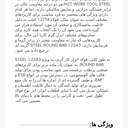
HOT WORK TOOL STEEL.هر دو درجه مقاومت عالی در
برابر خستگی حرارتی و سایش مکانیکی دارند، اما هر کدام
دارای ویژگی های منحصر به فرد مناسب برای کاربردهای
مختلف است. به عنوان مثال، فولاد 1.2714 اغلب به دلیل
قابلیت ماشینکاری و سختی آن مورد استفاده قرار می
گیرد.باعث می شود آن را یک انتخاب همه کاره برای
سناریوهای مختلف ابزار گرم کاربا این حال، برای
کاربردهایی که نیاز به مقاومت بیشتر در برابر گرما و
فرسایش دارند، 1.2343 STEEL ROUND BAR گزینه ای
ترجیح داده می شود.
به طور کلی، فولاد ابزار کار گرم، به ویژه 1.2343 STEEL
ROUND BAR، به عنوان یک ماده برتر برای کاربردهای
صنعتی پرطلب برجسته می شود.مناسب بودن برای تولید
قالب های آلومینیومی، در دسترس بودن در انواع ESR و
EAF، و طیف گسترده ای از اندازه ها آن را به یک منبع
ضروری برای تولید کنندگان به دنبال قابلیت اطمینان و
عملکرد تبدیل می کند.یا سایر قطعات ابزار، این نوع فولاد
طول عمر، دقت و کارایی را در محیط های با دمای بالا
تضمین می کند.
ویژگی ها: