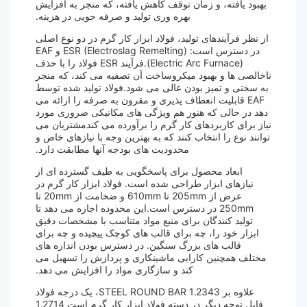
بهبود یافته، و زمان توقف کاهش یافته، که منجر به افزایش
بهره وری تولید و صرفه جویی در هزینه.
از نظر فرآیندهای تولید، فولاد ابزار کار گرم در دو نوع اصلی
در دسترس است: ESR (Electroslag Remelting) و EAF
(Electric Arc Furnace).فرآیند ESR فولاد را با حذف
ناخالصی ها و بهبود میکروساخت آن تصفیه می کند، که منجر
به سختی و تمیز بودن عالی می شود.فولاد تولید شده توسط
EAF قابلیت انعطاف پذیری و مقرون به صرفه را ارائه می
دهد در حالی که هنوز هم ویژگی های مکانیکی ضروری مورد
نیاز برای کاربردهای کار گرم را برآورده می کندمشتریان می
توانند نوع را انتخاب کنند که به بهترین وجه با نیازهای خاص و
محدودیت های بودجه آنها مطابقت دارد.
ابعاد محصول برای پاسخگویی به طیف گسترده ای از
نیازهای ابزار طراحی شده است. فولاد ابزار کار گرم در
عرض از 205mm تا 610mm و ضخامت از 20mm تا
250mm در دسترس است.این محدوده اجازه می دهد تا
تولید کنندگان برای منبع مواد متناسب با مشخصات دقیق
ابزار خود را، چه برای قالب های کوچک پیچیده و چه برای
قالب های بزرگ سنگین. در دسترس بودن اندازه های
مختلف همچنین کارایی ماشینکاری و پردازش را تسهیل می
کند و سازگاری مواد را افزایش می دهد.
علاوه بر 1.2343 STEEL ROUND BAR، یک درجه فولاد
قابل توجه دیگر در دسته فولاد ابزار کار گرم است 1.2714