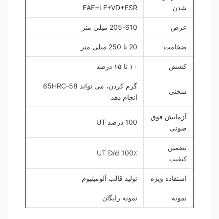
شدن
EAF+LF+VD+ESR
عرض
205-610 میلی متر
ضخامت
20 تا 250 میلی متر
کشش
۱۰ تا ۱۵ درصد
گرم کردن، می تواند 58-65HRC
سختی
انجام دهد
آزمایش فوق
100 درصد UT
صوتی
تضمین
100٪ UT D/d
کیفیت
استفاده ویژه
تولید قالب آلومینیوم
نمونه
نمونه رایگان