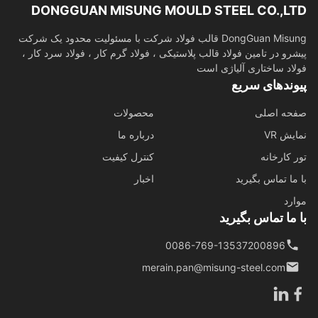
DONGGUAN MISUNG MOULD STEEL CO.,L
DongGuan Misung قالب فولاد شرکت با مسئولیت محدود یک شرکت
رو در تامین فولاد قالب پلاستیکی ، فولاد گرم کار ، فولاد سرد کار ،
اد ساختاری آلیاژی است
وندهای سریع
حه اصلی
محصولات
ش VR
درباره ما
 کارخانه
کنترل کیفیت
ما تماس بگیرید
اخبار
رد
ما تماس بگیرید
0086-769-13537200896
merain.pan@misung-steel.com