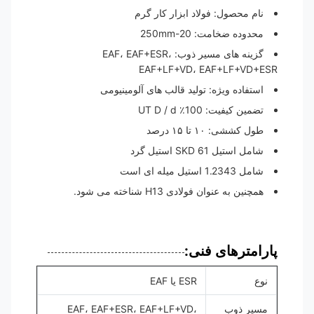
نام محصول: فولاد ابزار کار گرم
محدوده ضخامت: 20-250mm
گزینه های مسیر ذوب: EAF، EAF+ESR،
EAF+LF+VD، EAF+LF+VD+ESR
استفاده ویژه: تولید قالب های آلومینیومی
تضمین کیفیت: 100٪ UT D / d
طول کششی: ۱۰ تا ۱۵ درصد
شامل استیل SKD 61 استیل گرد
شامل 1.2343 استیل میله ای است
همچنین به عنوان فولادی H13 شناخته می شود.
پارامترهای فنی:
نوع
ESR یا EAF
مسیر ذوب
EAF، EAF+ESR، EAF+LF+VD،