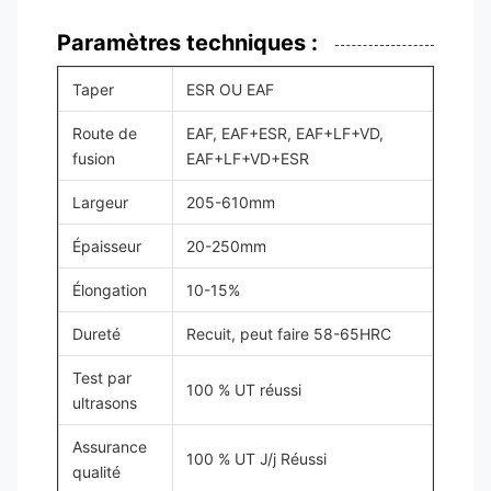
Paramètres techniques :
Taper
ESR OU EAF
Route de
EAF, EAF+ESR, EAF+LF+VD,
fusion
EAF+LF+VD+ESR
Largeur
205-610mm
Épaisseur
20-250mm
Élongation
10-15%
Dureté
Recuit, peut faire 58-65HRC
Test par
100 % UT réussi
ultrasons
Assurance
100 % UT J/j Réussi
qualité