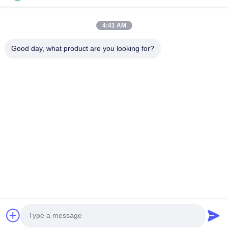
Liens Rapides
4:41 AM
Maison
Produits
VR Show
Au Sujet De Nous
Good day, what product are you looking for?
Visite D'usine
Contrôle De Qualité
Contactez-Nous
Nouvelles
Cas
Nous Contacter
0086-769-13537200896
merain.pan@misung-steel.com
Droit d'auteur © 2020-2026 DONGGUAN MISUNG MOULD STEEL
CO.,LTD. Tous droits réservés.