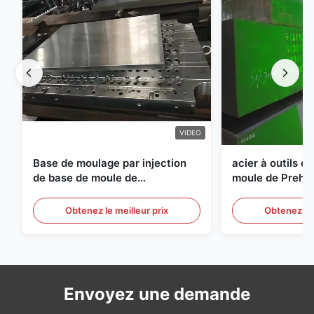
VIDEO
Base de moulage par injection
acier à outils e
de base de moule de
moule de Preha
préformation d'ANIMAL
d'épaisseur de
FAMILIER de S136 P20
Obtenez le meilleur prix
Obtenez le 
Envoyez une demande