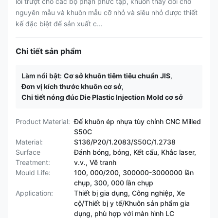
lõi trượt cho các bộ phận phức tạp, khuôn thay đổi cho
nguyên mẫu và khuôn mẫu cỡ nhỏ và siêu nhỏ được thiết
kế đặc biệt để sản xuất c...
Chi tiết sản phẩm
Làm nổi bật:
Cơ sở khuôn tiêm tiêu chuẩn JIS
,
Đơn vị kích thước khuôn cơ sở
,
Chi tiết nóng đúc Die Plastic Injection Mold cơ sở
Product Material:
Đế khuôn ép nhựa tùy chỉnh CNC Milled
S50C
Material:
S136/P20/1.2083/S50C/1.2738
Surface
Đánh bóng, bóng, Kết cấu, Khắc laser,
Treatment:
v.v., Vẽ tranh
Mould Life:
100, 000/200, 300000-3000000 lần
chụp, 300, 000 lần chụp
Application:
Thiết bị gia dụng, Công nghiệp, Xe
cộ/Thiết bị y tế/Khuôn sản phẩm gia
dụng, phù hợp với màn hình LC