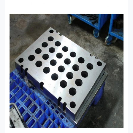
dùng thử
7-10 ngày sau khi xác nhận
mẫu
thời gian
7-30 ngày sau khi nhận được khoản thanh toán
giao hàng
trước
Điều
khoản
T/T, Công Đoàn Phương Tây, Paypal
thanh toán