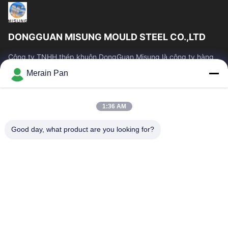
DONGGUAN MISUNG MOULD STEEL CO.,LTD
Công ty TNHH thép khuôn DongGuan Misung là công ty hàng
đầu về cung cấp thép khuôn nhựa, thép gia công nóng, thép
Merain Pan
gia công nguội, thép kết cấu hợp kim
Liên Kết Nhanh
1:36 AM
Nhà
Các Sản Phẩm
Hướng Dẫn VR
Về Chúng Tôi
Good day, what product are you looking for?
Tham Quan Nhà Máy
Kiểm Soát Chất Lượng
Liên Hệ Chúng Tôi
Tin Tức
Các Trường Hợp
Liên Hệ Với Chúng Tôi
86-0769-13537200896
merain.pan@misung-steel.com