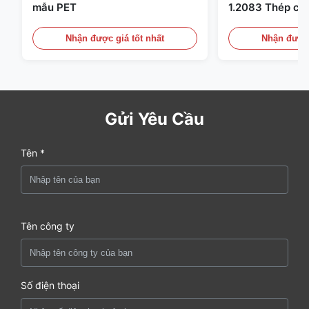
mẫu PET
1.2083 Thép cô
nhựa
Nhận được giá tốt nhất
Nhận được 
Gửi Yêu Cầu
Tên *
Tên công ty
Số điện thoại