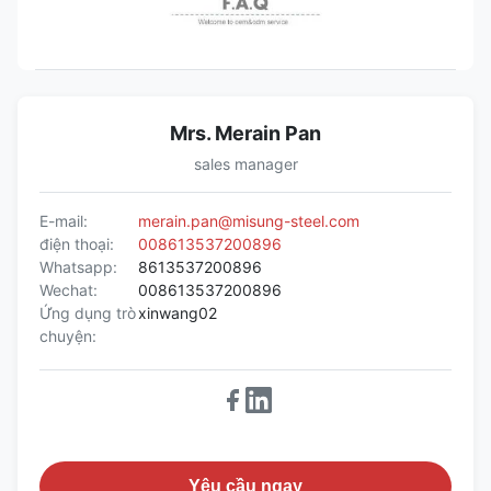
Mrs. Merain Pan
sales manager
E-mail:
merain.pan@misung-steel.com
điện thoại:
008613537200896
Whatsapp:
8613537200896
Wechat:
008613537200896
Ứng dụng trò
xinwang02
chuyện:
Yêu cầu ngay