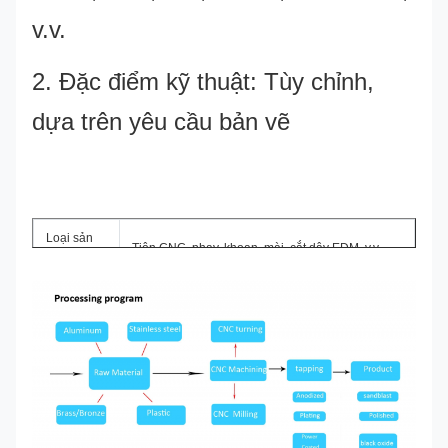
v.v.
2. Đặc điểm kỹ thuật: Tùy chỉnh,
dựa trên yêu cầu bản vẽ
thanh thép
Loại sản
Tiện CNC, phay, khoan, mài, cắt dây EDM, v.v.
phẩm
Dịch vụ
Gia công CNC, ép nhựa, dập, đúc khuôn, silicone
của chúng
và cao su, ép đùn nhôm, làm khuôn, v.v.
tôi
Nhôm, đồng thau, thép không gỉ, đồng, nhựa, gỗ,
Vật liệu
silicone, cao su, hoặc theo yêu cầu của khách
hàng