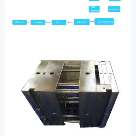
Xử lý bề
Anodizing, phun cát, sơn, sơn tĩnh điện, mạ, in
mặt
lụa, đánh răng, đánh bóng, khắc laser
Kích thước
Theo yêu cầu của khách hàng
Dự án dịch
Cung cấp thiết kế sản xuất, sản xuất và dịch vụ kỹ
vụ
thuật, phát triển và xử lý khuôn mẫu, v.v.
Định dạng
PRO/E, Auto CAD, Solid Works,IGS,UG,
bản vẽ:
CAD/CAM/CAE
Máy đo chiều cao kỹ thuật số, thước cặp, máy đo
Máy kiểm
tọa độ, máy chiếu, máy đo độ nhám, máy đo độ
tra
cứng, v.v.
Công
Máy móc; thiết bị hạng nặng; thiết bị điện tử; Phụ
nghiệp sử
tùng ô tô; viễn thông quang học
dụng
Túi pp thân thiện với môi trường / Bọt EPE / Hộp
đóng gói
carton hoặc hộp gỗ
Theo yêu cầu cụ thể của khách hàng
Thời gian