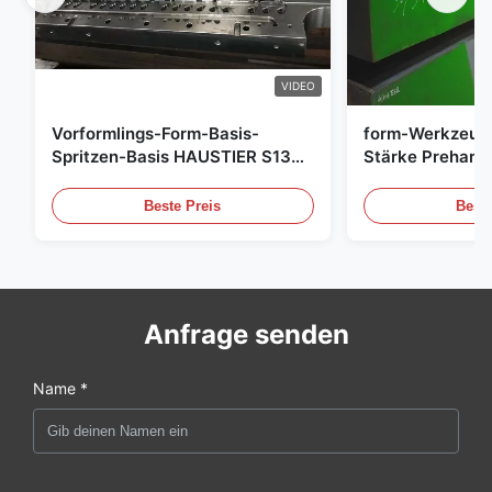
VIDEO
Vorformlings-Form-Basis-
form-Werkzeug
Spritzen-Basis HAUSTIER S136
Stärke Preharde
P20
Beste Preis
Beste
Anfrage senden
Name *