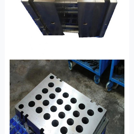
Zeichnungsformat:
Works,IGS,UG, CAD/CAM/CAE
Digitales Höhenmessgerät,
Messschieber,
Koordinatenmessgerät,
Prüfmaschine
Projektionsgerät,
Rauheitsmessgerät, Härteprüfgerät
und so weiter
Maschinen;
Hochleistungsausrüstung;
Industrie verwendet
elektronisches Gerät;
Autoersatzteile; optische
Telekommunikation
Umweltfreundliche PP-Beutel / EPE-
Schaum / Kartons oder Holzkisten
Verpackung
Als spezifische Anforderungen des
Kunden
Probezeit
7-10 Tage nach Bestätigung
7-30 Tage nach Erhalt der