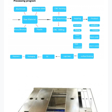
CNC-Bearbeitung,
Kunststoffspritzguss, Stanzen,
Unsere Leistungen
Druckguss, Silikon und Gummi,
Aluminiumextrusion, Formenbau
usw
Aluminium, Messing, Edelstahl,
Material
Kupfer, Kunststoff, Holz, Silikon,
Gummi oder nach Kundenwunsch
Eloxieren, Sandstrahlen, Lackieren,
Pulverbeschichten, Plattieren,
Oberflächenbehandlung
Siebdruck, Bürsten, Polieren,
Lasergravieren
Dimension
Als Kundenwunsch
Bereitstellung von
Produktionsdesign, Produktions-
Serviceprojekt
und technischem Service,
Formenentwicklung und -
verarbeitung usw
PRO/E, Auto CAD, Solid