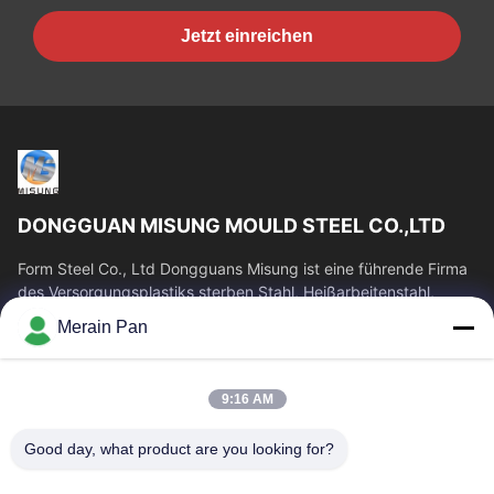
Jetzt einreichen
DONGGUAN MISUNG MOULD STEEL CO.,LTD
Form Steel Co., Ltd Dongguans Misung ist eine führende Firma
des Versorgungsplastiks sterben Stahl, Heißarbeitenstahl,
Kaltverformungsstahl,...
Merain Pan
Schnelllinks
Haus
Produkte
9:16 AM
VR Show
Über Uns
Good day, what product are you looking for?
Fabrik-Ausflug
Qualitätskontrolle
Treten Sie Mit Uns In
Nachrichten