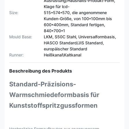
Ausrüstung/Haushalts-Produkt-Form,
Klage für lcd-
Size:
515*574*570, die angenommene
Kunden-Größe, von 100*100mm bis
600*400mm, Standard fertigen,
840*700*1
Mould Base:
LKM, S50C Stahl, Universalformbasis,
HASCO Standard/JIS Standard,
europäischer Standard
Runner:
Heißkanal\Kaltkanal
Beschreibung des Produkts
Standard-Präzisions-
Warmschmiedeformbasis für
Kunststoffspritzgussformen
Hochpräzise Formaufbauten aus spannungsarm