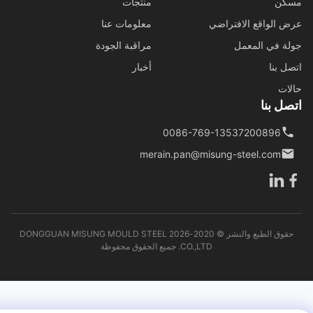
كن
منتجات
 الواقع الافتراضي
معلومات عنا
ة في المعمل
مراقبة الجودة
ل بنا
أخبار
ات
ل بنا
0086-769-13537200896
merain.pan@misung-steel.com
حقوق الطبع والنشر © 2020-2026 DONGGUAN MISUNG MOULD STEEL
CO.,LTD. جميع الحقوق محفوظة