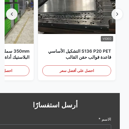
VIDEO
S136 P20 PET التشكيل الأساسي
350mm سم
قاعدة قوالب حقن القالب
البلاستيك أداة العفن 
احصل على أفضل سعر
احصل على أف
أرسل استفسارًا
الاسم *