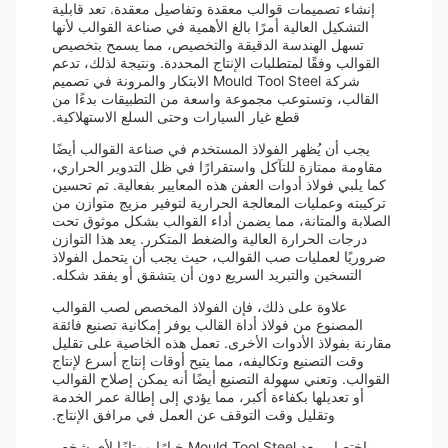
إنشاء تصميمات قوالب معقدة وتفاصيل معقدة. تعد قابلية
التشكيل العالية أمرًا بالغ الأهمية في صناعة القوالب لأنها
تسهل الهندسة الدقيقة والتخصيص، مما يسمح بتخصيص
القوالب وفقًا لمتطلبات الإنتاج المحددة. ونتيجة لذلك، تدعم
شركة Mould Tool Steel الابتكار والمرونة في تصميم
القالب، وتستوعب مجموعة واسعة من التطبيقات بدءًا من
قطع غيار السيارات وحتى السلع الاستهلاكية.
يجب أن يُظهر الفولاذ المستخدم في صناعة القوالب أيضًا
مقاومة ممتازة للتآكل واستقرارًا في ظل التدوير الحراري،
كما يلبي فولاذ أدوات العفن هذه المعايير بفعالية. تم تحسين
تركيبته وعمليات المعالجة الحرارية لتوفير مزيج متوازن من
الصلابة والمتانة، مما يضمن أداء القوالب بشكل موثوق تحت
درجات الحرارة العالية والضغط المتكرر. يعد هذا التوازن
ضروريًا لعمليات صب القوالب، حيث يجب أن يتحمل الفولاذ
التسخين والتبريد السريع دون أن يتشقق أو يفقد شكله.
علاوة على ذلك، فإن الفولاذ المخصص لصب القوالب
المصنوع من فولاذ أداة القالب يوفر إمكانية تصنيع فائقة
مقارنة بفولاذ الأدوات الأخرى. تعمل هذه الخاصية على تقليل
وقت التصنيع وتكاليفه، مما يتيح أوقات إنتاج أسرع لإنتاج
القوالب. وتعني سهولة التصنيع أيضًا أنه يمكن إصلاح القوالب
أو تعديلها بكفاءة أكبر، مما يؤدي إلى إطالة عمر الخدمة
وتقليل وقت التوقف عن العمل في مرافق الإنتاج.
باختصار، يعد Mould Tool Steel خيارًا ممتازًا لأي شخص