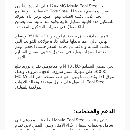
يعد MC Mould Tool Steel منتجًا عالي الجودة نشأ من
الصين، ومصمم خصيصًا لـ Tool Steel لتطبيقات القولبة. مع
الحد الأدنى لكمية الطلب وهو 1 طن، توفر أداة الفولاذ
للتشكيل هذه قابلية تشكيل عالية وقوة شد عالية، مما يضمن
أداءً ممتازًا في عمليات التشكيل المختلفة.
تتميز المادة بنطاق صلابة يتراوح بين 30-35HRC وسطح
نهائي عالي، مما يجعلها مثالية كأداة فولاذية للقوالب التي
تتطلب المتانة والدقة. يتم تحديد السعر حسب الحجم، ويتم
تعبئة المنتجات بعناية في صندوق خشبي لضمان التسليم
الآمن.
نحن نضمن التسليم خلال 10 أيام، مدعومين بقدرة توريد تبلغ
50000 طن شهريًا. تتميز شروط الدفع بالمرونة، وتقبل
طرق T/T وL/C، مما يلبي احتياجات عملك. اختر MC Mould
Tool Steel للحصول على حلول موثوقة وفعالة للأدوات
الفولاذية للقولبة.
الدعم والخدمات:
تأتي منتجات Mould Tool Steel الخاصة بنا مع دعم فني
شامل وخدمات لضمان الأداء الأمثل وطول العمر. نحن نقدم