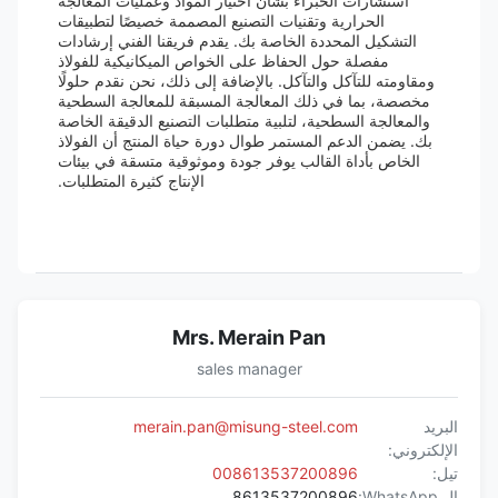
استشارات الخبراء بشأن اختيار المواد وعمليات المعالجة
الحرارية وتقنيات التصنيع المصممة خصيصًا لتطبيقات
التشكيل المحددة الخاصة بك. يقدم فريقنا الفني إرشادات
مفصلة حول الحفاظ على الخواص الميكانيكية للفولاذ
ومقاومته للتآكل والتآكل. بالإضافة إلى ذلك، نحن نقدم حلولًا
مخصصة، بما في ذلك المعالجة المسبقة للمعالجة السطحية
والمعالجة السطحية، لتلبية متطلبات التصنيع الدقيقة الخاصة
بك. يضمن الدعم المستمر طوال دورة حياة المنتج أن الفولاذ
الخاص بأداة القالب يوفر جودة وموثوقية متسقة في بيئات
الإنتاج كثيرة المتطلبات.
Mrs. Merain Pan
sales manager
البريد
merain.pan@misung-steel.com
الإلكتروني:
تيل:
008613537200896
ال WhatsApp:
8613537200896