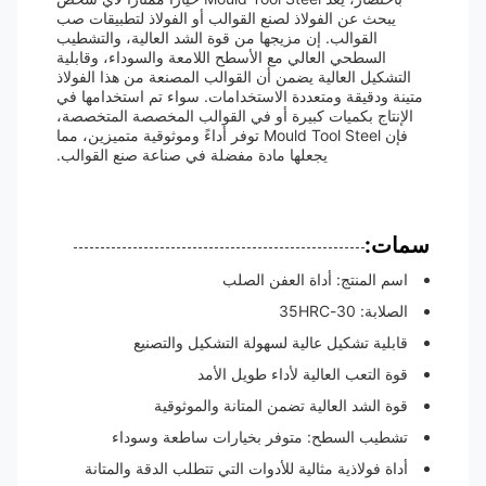
يبحث عن الفولاذ لصنع القوالب أو الفولاذ لتطبيقات صب
القوالب. إن مزيجها من قوة الشد العالية، والتشطيب
السطحي العالي مع الأسطح اللامعة والسوداء، وقابلية
التشكيل العالية يضمن أن القوالب المصنعة من هذا الفولاذ
متينة ودقيقة ومتعددة الاستخدامات. سواء تم استخدامها في
الإنتاج بكميات كبيرة أو في القوالب المخصصة المتخصصة،
فإن Mould Tool Steel توفر أداءً وموثوقية متميزين، مما
يجعلها مادة مفضلة في صناعة صنع القوالب.
سمات:
اسم المنتج: أداة العفن الصلب
الصلابة: 30-35HRC
قابلية تشكيل عالية لسهولة التشكيل والتصنيع
قوة التعب العالية لأداء طويل الأمد
قوة الشد العالية تضمن المتانة والموثوقية
تشطيب السطح: متوفر بخيارات ساطعة وسوداء
أداة فولاذية مثالية للأدوات التي تتطلب الدقة والمتانة