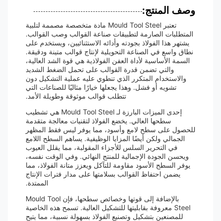
وصف المنتج:
تعتبر Mould Tool Steel مادة متخصصة مصممة لتلبية
المتطلبات الصارمة لتطبيقات صناعة القوالب وصب القوالب.
يشتهر هذا الفولاذ بجودته وأدائه الاستثنائيين، ويستخدم على
نطاق واسع في الصناعة التحويلية لإنتاج قوالب متينة ودقيقة.
السمة الأساسية لأداة العفن الفولاذية هي قوة الشد العالية،
والتي تضمن قدرة القوالب على تحمل الضغط الشديد
والاستخدام المتكرر الذي تنطوي عليه عملية التشكيل دون
تشويه أو فشل. وهذا يجعلها خيارًا مثاليًا للصناعات التي
تتطلب قوالب موثوقة وطويلة الأمد.
إحدى الميزات البارزة لـ Mould Tool Steel هي تشطيب
سطحها العالي. يخضع الفولاذ لتقنيات معالجة متقدمة
للحصول على سطح لامع وأسود، مما يوفر ليس فقط المظهر
الجمالي ولكن أيضًا المزايا الوظيفية. يساهم السطح اللامع
في التحرير السلس للأجزاء المقولبة، مما يقلل العيوب
ويحسن الجودة الإجمالية للمنتج النهائي. وفي الوقت نفسه،
يوفر السطح الأسود مقاومة للتآكل ويعزز متانة الفولاذ، مما
يضمن احتفاظ القوالب بسلامتها على مدار فترات الإنتاج
الممتدة.
بالإضافة إلى قوتها وخصائص سطحها، فإن Mould Tool
Steel معروفة بقابليتها للتشكيل العالية. تسمح هذه الخاصية
للمصنعين بتشكيل وتصنيع الفولاذ بسهولة نسبية، مما يتيح