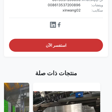
ويتشات:
008613537200896
سكايب:
xinwang02
استفسر الآن
منتجات ذات صلة