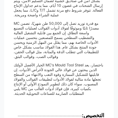
بشكل آمن في صناديق خشبية لضمان التسليم الآمن، ويتم
إرسال الشحنات في غضون 10 أيام، مما يدعم جداول الإنتاج
الفعالة. تتوفر شروط دفع مرنة تشمل T/T وL/C، مما يجعل
عملية الشراء واضحة ومريحة.
مع قدرة توريد تصل إلى 50,000 طن شهريًا، تضمن MC
مصدرًا ثابتًا وموثوقًا لفولاذ أدوات القوالب لعمليات التصنيع
واسعة النطاق. إن الجمع بين قابلية التشغيل العالية
والتشطيب السطحي يسمح للمصنعين بتحسين عمليات
الأدوات الخاصة بهم، مما يقلل من المهل الزمنية ويحسن
جودة المنتج بشكل عام. هذا الفولاذ مناسب بشكل خاص
للتطبيقات التي تتطلب الدقة والمتانة، مثل قوالب الحقن،
وقوالب الصب، وقوالب البثق.
باختصار، يعد MC's Mould Tool Steel الخيار الأفضل لأولئك
الذين يبحثون عن فولاذ عالي الجودة لأغراض الأدوات. إن
قابليتها للتشكيل الممتازة وقوة التعب والانتهاء من السطح
تجعلها مادة مثالية لفولاذ الأدوات لتطبيقات القوالب والفولاذ
المصبوب. سواء كان ذلك لتطوير النموذج الأولي أو الإنتاج
بكميات كبيرة، فإن فولاذ أدوات القالب من MC يلبي
المتطلبات الصارمة للصناعات التحويلية الحديثة.
التخصيص: