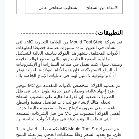
الانتهاء من السطح
تشطيب سطحي عالي
التطبيقات:
تعد شركة Mould Tool Steel من العلامة التجارية MC، التي
نشأت في الصين، مادة متميزة مصممة خصيصًا لتطبيقات
الأدوات المختلفة. يشتهر هذا الفولاذ بقابليته العالية للتشكيل
وقابلية التصنيع العالية، وهو مثالي لتصنيع قوالب دقيقة
ومتينة. سواء كنت تعمل في صناعة السيارات أو الإلكترونيات
أو السلع الاستهلاكية، فإن هذه الأداة الفولاذية للقولبة توفر
أداءً وموثوقية لا مثيل لهما في عمليات الإنتاج الخاصة بك.
تم تصميم الفولاذ المخصص للأدوات المقدمة من MC لتوفير
قوة إجهاد عالية، وضمان عمر خدمة طويل حتى في ظل
الظروف الصعبة. إن قدراته العالية على تشطيب السطح
تجعله مثاليًا لإنشاء قوالب ذات تفاصيل معقدة وأسطح
ناعمة، وهي ضرورية لإنتاج منتجات مصبوبة عالية الجودة.
يُفضل الفولاذ المصبوب من MC من قبل الشركات المصنعة
التي تتطلب القوة والدقة في مواد الأدوات الخاصة بها.
يتم تقديم MC Mould Tool Steel بكمية طلب لا تقل عن 1
طن، مع تحديد السعر وفقًا لمتطلبات الحجم. يتم تعبئة المنتج