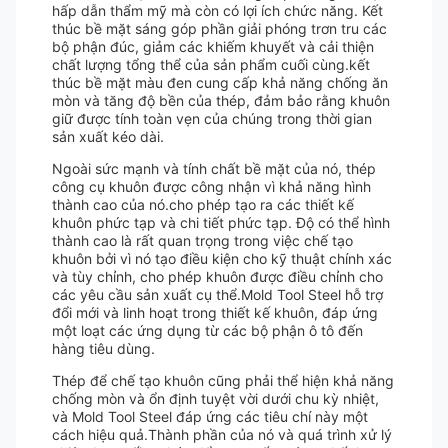
hấp dẫn thẩm mỹ mà còn có lợi ích chức năng. Kết
thúc bề mặt sáng góp phần giải phóng trơn tru các
bộ phận đúc, giảm các khiếm khuyết và cải thiện
chất lượng tổng thể của sản phẩm cuối cùng.kết
thúc bề mặt màu đen cung cấp khả năng chống ăn
mòn và tăng độ bền của thép, đảm bảo rằng khuôn
giữ được tính toàn vẹn của chúng trong thời gian
sản xuất kéo dài.
Ngoài sức mạnh và tính chất bề mặt của nó, thép
công cụ khuôn được công nhận vì khả năng hình
thành cao của nó.cho phép tạo ra các thiết kế
khuôn phức tạp và chi tiết phức tạp. Độ có thể hình
thành cao là rất quan trọng trong việc chế tạo
khuôn bởi vì nó tạo điều kiện cho kỹ thuật chính xác
và tùy chỉnh, cho phép khuôn được điều chỉnh cho
các yêu cầu sản xuất cụ thể.Mold Tool Steel hỗ trợ
đổi mới và linh hoạt trong thiết kế khuôn, đáp ứng
một loạt các ứng dụng từ các bộ phận ô tô đến
hàng tiêu dùng.
Thép để chế tạo khuôn cũng phải thể hiện khả năng
chống mòn và ổn định tuyệt vời dưới chu kỳ nhiệt,
và Mold Tool Steel đáp ứng các tiêu chí này một
cách hiệu quả.Thành phần của nó và quá trình xử lý