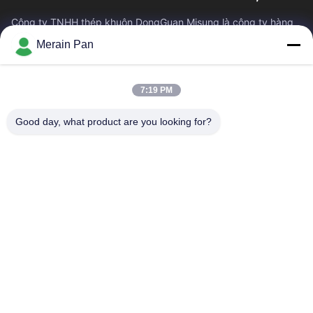
Công ty TNHH thép khuôn DongGuan Misung là công ty hàng
đầu về cung cấp thép khuôn nhựa, thép gia công nóng, thép
Merain Pan
gia công nguội, thép kết cấu hợp kim
Liên Kết Nhanh
7:19 PM
Nhà
Các Sản Phẩm
Hướng Dẫn VR
Về Chúng Tôi
Good day, what product are you looking for?
Tham Quan Nhà Máy
Kiểm Soát Chất Lượng
Liên Hệ Chúng Tôi
Tin Tức
Các Trường Hợp
Liên Hệ Với Chúng Tôi
0086-769-13537200896
merain.pan@misung-steel.com