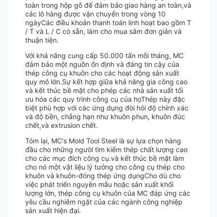
toàn trong hộp gỗ để đảm bảo giao hàng an toàn,và
các lô hàng được vận chuyển trong vòng 10
ngàyCác điều khoản thanh toán linh hoạt bao gồm T
/ T và L / C có sẵn, làm cho mua sắm đơn giản và
thuận tiện.
Với khả năng cung cấp 50.000 tấn mỗi tháng, MC
đảm bảo một nguồn ổn định và đáng tin cậy của
thép công cụ khuôn cho các hoạt động sản xuất
quy mô lớn.Sự kết hợp giữa khả năng gia công cao
và kết thúc bề mặt cho phép các nhà sản xuất tối
ưu hóa các quy trình công cụ của họThép này đặc
biệt phù hợp với các ứng dụng đòi hỏi độ chính xác
và độ bền, chẳng hạn như khuôn phun, khuôn đúc
chết,và extrusion chết.
Tóm lại, MC's Mold Tool Steel là sự lựa chọn hàng
đầu cho những người tìm kiếm thép chất lượng cao
cho các mục đích công cụ.và kết thúc bề mặt làm
cho nó một vật liệu lý tưởng cho công cụ thép cho
khuôn và khuôn-đóng thép ứng dụngCho dù cho
việc phát triển nguyên mẫu hoặc sản xuất khối
lượng lớn, thép công cụ khuôn của MC đáp ứng các
yêu cầu nghiêm ngặt của các ngành công nghiệp
sản xuất hiện đại.