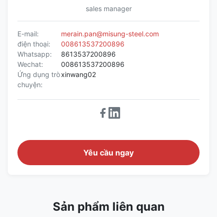
sales manager
E-mail:
merain.pan@misung-steel.com
điện thoại:
008613537200896
Whatsapp:
8613537200896
Wechat:
008613537200896
Ứng dụng trò
xinwang02
chuyện:
Yêu cầu ngay
Sản phẩm liên quan