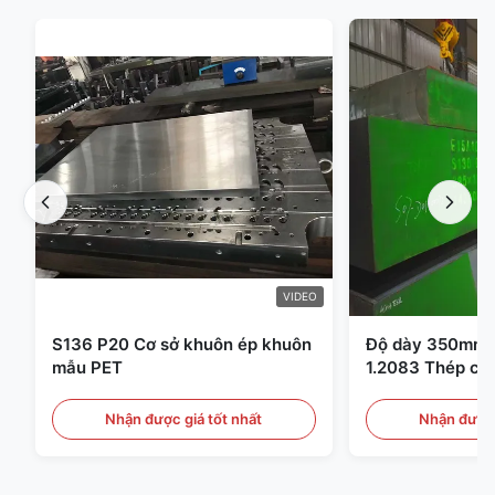
VIDEO
S136 P20 Cơ sở khuôn ép khuôn
Độ dày 350mm 
mẫu PET
1.2083 Thép cô
nhựa
Nhận được giá tốt nhất
Nhận được 