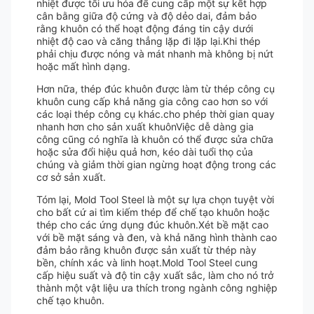
nhiệt được tối ưu hóa để cung cấp một sự kết hợp
cân bằng giữa độ cứng và độ dẻo dai, đảm bảo
rằng khuôn có thể hoạt động đáng tin cậy dưới
nhiệt độ cao và căng thẳng lặp đi lặp lại.Khi thép
phải chịu được nóng và mát nhanh mà không bị nứt
hoặc mất hình dạng.
Hơn nữa, thép đúc khuôn được làm từ thép công cụ
khuôn cung cấp khả năng gia công cao hơn so với
các loại thép công cụ khác.cho phép thời gian quay
nhanh hơn cho sản xuất khuônViệc dễ dàng gia
công cũng có nghĩa là khuôn có thể được sửa chữa
hoặc sửa đổi hiệu quả hơn, kéo dài tuổi thọ của
chúng và giảm thời gian ngừng hoạt động trong các
cơ sở sản xuất.
Tóm lại, Mold Tool Steel là một sự lựa chọn tuyệt vời
cho bất cứ ai tìm kiếm thép để chế tạo khuôn hoặc
thép cho các ứng dụng đúc khuôn.Xét bề mặt cao
với bề mặt sáng và đen, và khả năng hình thành cao
đảm bảo rằng khuôn được sản xuất từ thép này
bền, chính xác và linh hoạt.Mold Tool Steel cung
cấp hiệu suất và độ tin cậy xuất sắc, làm cho nó trở
thành một vật liệu ưa thích trong ngành công nghiệp
chế tạo khuôn.