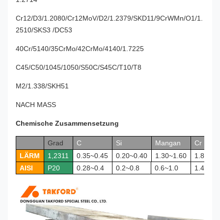
Cr12/D3/1.2080/Cr12MoV/D2/1.2379/SKD11/9CrWMn/O1/1.
2510/SKS3 /DC53
40Cr/5140/35CrMo/42CrMo/4140/1.7225
C45/C50/1045/1050/S50C/S45C/T10/T8
M2/1.338/SKH51
NACH MASS
Chemische Zusammensetzung
Grad
C
Si
Mangan
Cr
LÄRM
1,2311
0.35~0.45
0.20~0.40
1.30~1.60
1.80~2.
AISI
P20
0.28~0.4
0.2~0.8
0.6~1.0
1.4~2.0