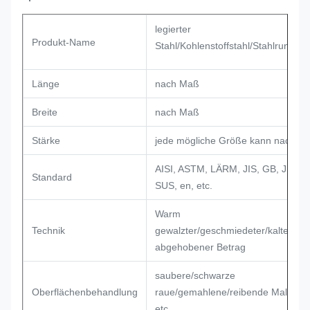
legierter
Produkt-Name
Stahl/Kohlenstoffstahl/Stahlrundeis
Länge
nach Maß
Breite
nach Maß
Stärke
jede mögliche Größe kann nach M
AISI, ASTM, LÄRM, JIS, GB, JIS,
Standard
SUS, en, etc.
Warm
Technik
gewalzter/geschmiedeter/kalter
abgehobener Betrag
saubere/schwarze
Oberflächenbehandlung
raue/gemahlene/reibende Malerei
etc.