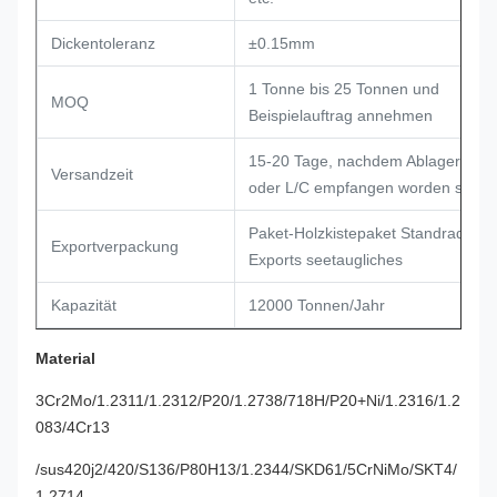
Dickentoleranz
±0.15mm
1 Tonne bis 25 Tonnen und
MOQ
Beispielauftrag annehmen
15-20 Tage, nachdem Ablagerung
Versandzeit
oder L/C empfangen worden sind
Paket-Holzkistepaket Standrad-
Exportverpackung
Exports seetaugliches
Kapazität
12000 Tonnen/Jahr
Material
3Cr2Mo/1.2311/1.2312/P20/1.2738/718H/P20+Ni/1.2316/1.2
083/4Cr13
/sus420j2/420/S136/P80H13/1.2344/SKD61/5CrNiMo/SKT4/
1.2714