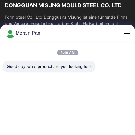
DONGGUAN MISUNG MOULD STEEL CO.,LTD
Form Steel Co., Ltd Dongguans Misung ist eine führende Firma
des Versorgungsplastiks sterben Stahl, Heißarbeitenstahl,
Kaltverformungsstahl,...
Merain Pan
Schnelllinks
Haus
Produkte
5:46 AM
VR Show
Über Uns
Good day, what product are you looking for?
Fabrik-Ausflug
Qualitätskontrolle
Treten Sie Mit Uns In
Nachrichten
Verbindung
Fälle
Kontakt
0086-769-13537200896
merain.pan@misung-steel.com