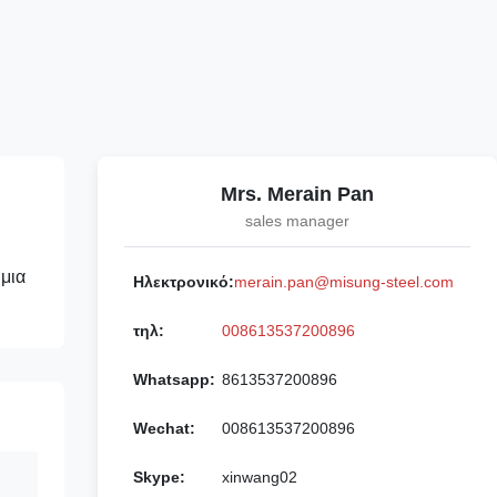
Mrs. Merain Pan
sales manager
 μια
Ηλεκτρονικό:
merain.pan@misung-steel.com
τηλ:
008613537200896
Whatsapp:
8613537200896
Wechat:
008613537200896
Skype:
xinwang02