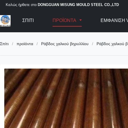
Καλώς ήρθατε στο
DONGGUAN MISUNG MOULD STEEL CO.,LTD
ΣΠΊΤΙ
ΠΡΟΪΌΝΤΑ
ΕΜΦΆΝΙΣΗ 
Σπίτι
/
προϊόντα
/
Ράβδος χαλκού βηρυλλίου
/
Ράβδος χαλκού 