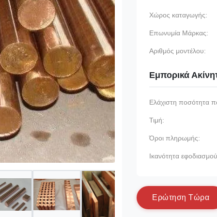
Χώρος καταγωγής:
Επωνυμία Μάρκας:
Αριθμός μοντέλου:
Εμπορικά Ακίνη
Ελάχιστη ποσότητα π
Τιμή:
Όροι πληρωμής:
Ικανότητα εφοδιασμού
Ε
ρ
ώ
τ
η
σ
η
Τ
ώ
ρ
α