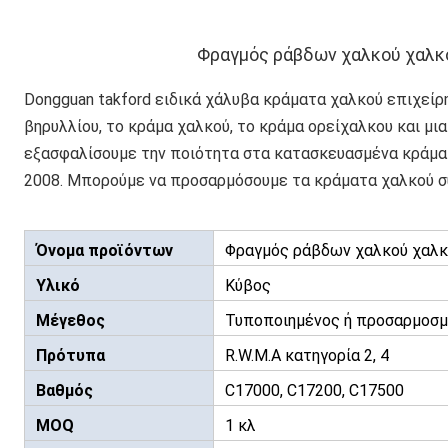
Φραγμός ράβδων χαλκού χαλκ
Dongguan takford ειδικά χάλυβα κράματα χαλκού επιχεί
βηρυλλίου, το κράμα χαλκού, το κράμα ορείχαλκου και μι
εξασφαλίσουμε την ποιότητα στα κατασκευασμένα κράματ
2008. Μπορούμε να προσαρμόσουμε τα κράματα χαλκού σύ
Όνομα προϊόντων
Φραγμός ράβδων χαλκού χαλκ
Υλικό
Κύβος
Μέγεθος
Τυποποιημένος ή προσαρμοσ
Πρότυπα
R.W.M.A κατηγορία 2, 4
Βαθμός
C17000, C17200, C17500
MOQ
1 κλ