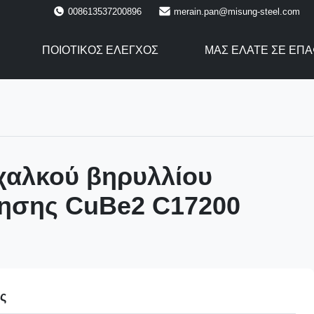
008613537200896
merain.pan@misung-steel.com
ΠΟΙΟΤΙΚΌΣ ΈΛΕΓΧΟΣ
ΜΑΣ ΕΛΆΤΕ ΣΕ ΕΠ
χαλκού βηρυλλίου
ησης CuBe2 C17200
ες