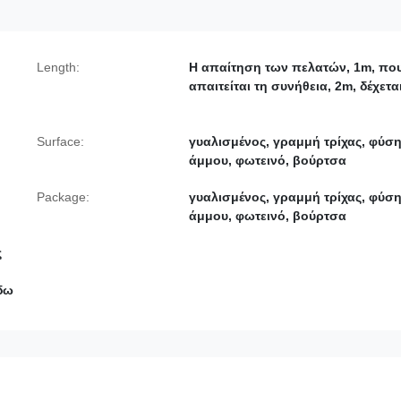
Length:
Η απαίτηση των πελατών, 1m, πο
απαιτείται τη συνήθεια, 2m, δέχετα
Surface:
γυαλισμένος, γραμμή τρίχας, φύσ
άμμου, φωτεινό, βούρτσα
Package:
γυαλισμένος, γραμμή τρίχας, φύσ
άμμου, φωτεινό, βούρτσα
ς
ίδω