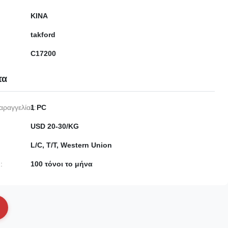
ΚΙΝΑ
takford
C17200
τα
αραγγελίας:
1 PC
USD 20-30/KG
L/C, T/T, Western Union
:
100 τόνοι το μήνα