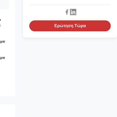
υ
ι
Ερώτηση Τώρα
ημα
ημα