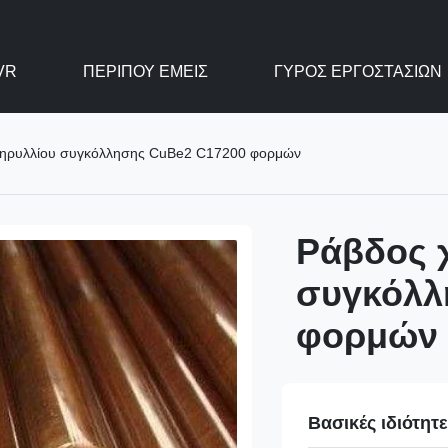
VR
ΠΕΡΊΠΟΥ ΕΜΕΊΣ
ΓΎΡΟΣ ΕΡΓΟΣΤΑΣΊΩΝ
βηρυλλίου συγκόλλησης CuBe2 C17200 φορμών
Ράβδος 
συγκόλλ
φορμών
Βασικές ιδιότητ