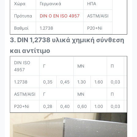
Χώρα
Γερμανικά
ΗΠΑ
Πρότυπα
DIN Ο EN ISO 4957
ASTM/AISI
Βαθμοί
1.2738
P20+Ni
3. DIN 1,2738 υλικά χημική σύνθεση
και αντίτιμο
DIN ISO
Γ
ΜΝ
Π
S
4957
1.2738
0,35
0,45
1.30
1.60
0,03
0,0
ASTM/AISI
Γ
ΜΝ
Π
S
P20+Ni
0,28
0,40
0,60
1.00
0,03
0,0