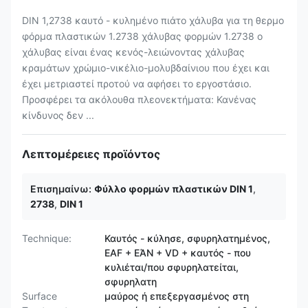
DIN 1,2738 καυτό - κυλημένο πιάτο χάλυβα για τη θερμο
φόρμα πλαστικών 1.2738 χάλυβας φορμών 1.2738 ο
χάλυβας είναι ένας κενός-λειώνοντας χάλυβας
κραμάτων χρώμιο-νικέλιο-μολυβδαίνιου που έχει και
έχει μετριαστεί προτού να αφήσει το εργοστάσιο.
Προσφέρει τα ακόλουθα πλεονεκτήματα: Κανένας
κίνδυνος δεν ...
Λεπτομέρειες προϊόντος
Επισημαίνω:
Φύλλο φορμών πλαστικών DIN 1
,
2738
,
DIN 1
Technique:
Καυτός - κύλησε, σφυρηλατημένος,
EAF + ΕΆΝ + VD + καυτός - που
κυλιέται/που σφυρηλατείται,
σφυρηλατη
Surface
μαύρος ή επεξεργασμένος στη