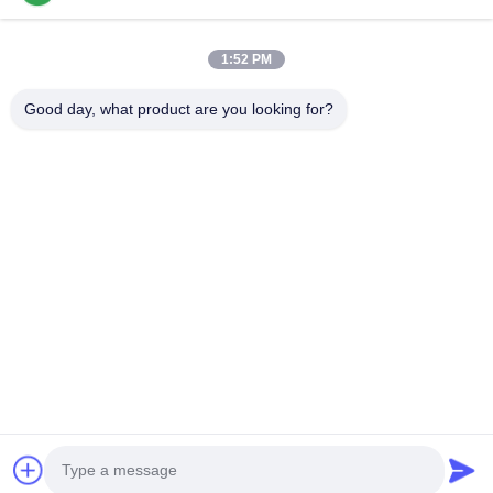
Γρήγοροι Σύνδεσμοι
1:52 PM
Σπίτι
Προϊόντα
Εμφάνιση VR
Περίπου Εμείς
Good day, what product are you looking for?
Γύρος Εργοστασίων
Ποιοτικός Έλεγχος
Μας Ελάτε Σε Επαφή Με
Ειδήσεις
Περιπτώσεις
Επικοινωνήστε Μαζί Μας
0086-769-13537200896
merain.pan@misung-steel.com
Δικαιώματα πνευματικής ιδιοκτησίας © 2020-2026 DONGGUAN
MISUNG MOULD STEEL CO.,LTD. Όλα τα δικαιώματα διατηρούνται.