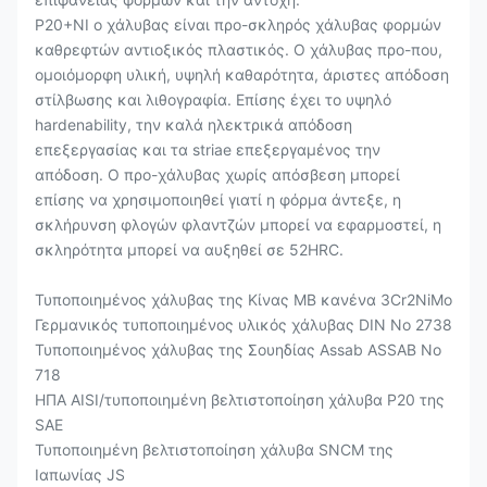
P20+NI ο χάλυβας είναι προ-σκληρός χάλυβας φορμών
καθρεφτών αντιοξικός πλαστικός. Ο χάλυβας προ-που,
ομοιόμορφη υλική, υψηλή καθαρότητα, άριστες απόδοση
στίλβωσης και λιθογραφία. Επίσης έχει το υψηλό
hardenability, την καλά ηλεκτρικά απόδοση
επεξεργασίας και τα striae επεξεργαμένος την
απόδοση. Ο προ-χάλυβας χωρίς απόσβεση μπορεί
επίσης να χρησιμοποιηθεί γιατί η φόρμα άντεξε, η
σκλήρυνση φλογών φλαντζών μπορεί να εφαρμοστεί, η
σκληρότητα μπορεί να αυξηθεί σε 52HRC.
Τυποποιημένος χάλυβας της Κίνας ΜΒ κανένα 3Cr2NiMo
Γερμανικός τυποποιημένος υλικός χάλυβας DIN Νο 2738
Τυποποιημένος χάλυβας της Σουηδίας Assab ASSAB Νο
718
ΗΠΑ AISI/τυποποιημένη βελτιστοποίηση χάλυβα P20 της
SAE
Τυποποιημένη βελτιστοποίηση χάλυβα SNCM της
Ιαπωνίας JS