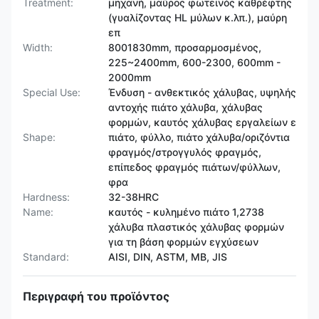
Treatment:
μηχανή, μαύρος φωτεινός καθρέφτης
(γυαλίζοντας HL μύλων κ.λπ.), μαύρη
επ
Width:
8001830mm, προσαρμοσμένος,
225~2400mm, 600-2300, 600mm -
2000mm
Special Use:
Ένδυση - ανθεκτικός χάλυβας, υψηλής
αντοχής πιάτο χάλυβα, χάλυβας
φορμών, καυτός χάλυβας εργαλείων ε
Shape:
πιάτο, φύλλο, πιάτο χάλυβα/οριζόντια
φραγμός/στρογγυλός φραγμός,
επίπεδος φραγμός πιάτων/φύλλων,
φρα
Hardness:
32-38HRC
Name:
καυτός - κυλημένο πιάτο 1,2738
χάλυβα πλαστικός χάλυβας φορμών
για τη βάση φορμών εγχύσεων
Standard:
AISI, DIN, ASTM, ΜΒ, JIS
Περιγραφή του προϊόντος