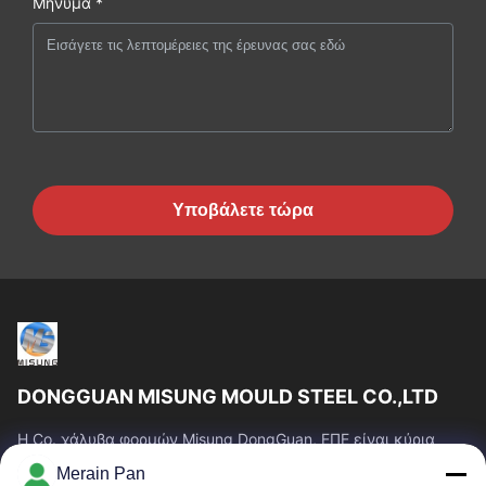
Μήνυμα *
Υποβάλετε τώρα
DONGGUAN MISUNG MOULD STEEL CO.,LTD
Η Co. χάλυβα φορμών Misung DongGuan, ΕΠΕ είναι κύρια
επιχείρηση του ανεφοδιασμού που ο πλαστικός χάλυβας
Merain Pan
κύβων, καυτός χάλυβας εργασίας, κρύος...