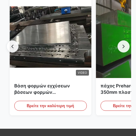
VIDEO
Βάση φορμών εγχύσεων
πάχος Preharde
βάσεων φορμών
350mm πλαστικ
προσχηματισμών S136 P20
εργαλείων φο
PET
Βρείτε την καλύτερη τιμή
Βρείτε την 