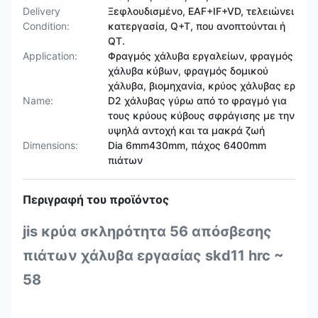
Delivery
Ξεφλουδισμένο, EAF+IF+VD, τελειώνει
Condition:
κατεργασία, Q+T, που ανοπτούνται ή
QT.
Application:
Φραγμός χάλυβα εργαλείων, φραγμός
χάλυβα κύβων, φραγμός δομικού
χάλυβα, βιομηχανία, κρύος χάλυβας ερ
Name:
D2 χάλυβας γύρω από το φραγμό για
τους κρύους κύβους σφράγισης με την
υψηλά αντοχή και τα μακρά ζωή
Dimensions:
Dia 6mm430mm, πάχος 6400mm
πιάτων
Περιγραφή του προϊόντος
jis κρύα σκληρότητα 56 απόσβεσης
πιάτων χάλυβα εργασίας skd11 hrc ~
58