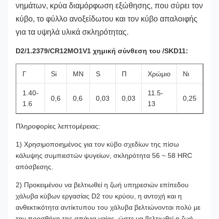
νημάτων, κρύα διαμόρφωση εξώθησης, που σύρει τον
κύβο, το φύλλο ανοξείδωτου και τον κύβο απαλοιφής
για τα υψηλά υλικά σκληρότητας.
D2/1.2379/CR12MO1V1 χημική σύνθεση του /SKD11:
Γ
Si
ΜΝ
S
Π
Χρώμιο
Νι
$c
1.40-
11.5-
0,6
0,6
0,03
0,03
0,25
0,3
1.6
13
Πληροφορίες λεπτομέρειας:
1) Χρησιμοποιημένος για τον κύβο σχεδίων της πίσω
κάλυψης συμπιεστών ψυγείων, σκληρότητα 56 ~ 58 HRC
απόσβεσης.
2) Προκειμένου να βελτιωθεί η ζωή υπηρεσιών επίπεδου
χάλυβα κύβων εργασίας D2 του κρύου, η αντοχή και η
ανθεκτικότητα αντίκτυπου του χάλυβα βελτιώνονται πολύ με
την προσθήκη της σπάνια γαίας, ώστε να βελτιωθεί η ζωή