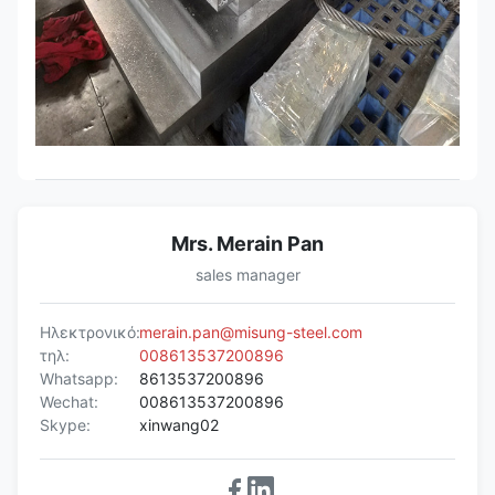
Χρόνος
15-20 ημέρες μετά από να λάβει την κατά
ναυτιλίας
Συσκευασία
Standrad εξαγωγής πλόιμη συσκευασία κι
εξαγωγής
Ικανότητα
12000 τόνοι/έτος
Mrs. Merain Pan
sales manager
Ηλεκτρονικό:
merain.pan@misung-steel.com
τηλ:
008613537200896
Whatsapp:
8613537200896
Wechat:
008613537200896
Skype:
xinwang02