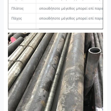
Πλάτος
οποιοδήποτε μέγεθος μπορεί επί παραγγελ
Πάχος
οποιοδήποτε μέγεθος μπορεί επί παραγγελ
Βαθμός
Γ
Si
Χρώμι
1.5-
0.1-
11.0-
DIN
1.2379
1.6
0.4
12.0
Χημική
σύνθεση
1.4-
0.1-
11.0-
AISI
D2
1.6
0.6
13.0
1.4-
11.0-
JIS
SKD11
≤0.4
1.6
13.0
Πρότυπα
AISI, ASTM, DIN, JIS, ΜΒ, JIS, SUS, ΤΟ EN,
Τεχνική
Καυτός - κυλημένος/σφυρηλατημένος/το κ