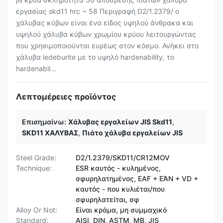
εργασίας skd11 hrc ~ 58 Περιγραφή D2/1.2379/ ο
χάλυβας κύβων είναι ένα είδος υψηλού άνθρακα και
υψηλού χάλυβα κύβων χρωμίου κρύου λειτουργώντας
που χρησιμοποιούνται ευρέως στον κόσμο. Ανήκει στο
χάλυβα ledeburite με το υψηλό hardenability, το
hardenabil...
Λεπτομέρειες προϊόντος
Επισημαίνω:
Χάλυβας εργαλείων JIS Skd11
,
SKD11 ΧΑΛΥΒΑΣ
,
Πιάτο χάλυβα εργαλείων JIS
Steel Grade:
D2/1.2379/SKD11/CR12MOV
Technique:
ESR καυτός - κυλημένος,
σφυρηλατημένος, EAF + ΕΆΝ + VD +
καυτός - που κυλιέται/που
σφυρηλατείται, σφ
Alloy Or Not:
Είναι κράμα, μη συμμαχικό
Standard:
AISI, DIN, ASTM, ΜΒ, JIS