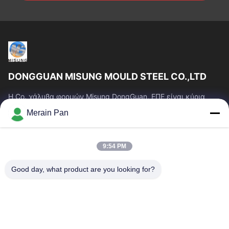
DONGGUAN MISUNG MOULD STEEL CO.,LTD
Η Co. χάλυβα φορμών Misung DongGuan, ΕΠΕ είναι κύρια
επιχείρηση του ανεφοδιασμού που ο πλαστικός χάλυβας
Merain Pan
κύβων, καυτός χάλυβας εργασίας, κρύος...
Γρήγοροι Σύνδεσμοι
9:54 PM
Σπίτι
Προϊόντα
Εμφάνιση VR
Περίπου Εμείς
Good day, what product are you looking for?
Γύρος Εργοστασίων
Ποιοτικός Έλεγχος
Μας Ελάτε Σε Επαφή Με
Ειδήσεις
Περιπτώσεις
Επικοινωνήστε Μαζί Μας