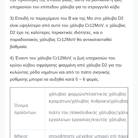
υπηρεσιών του επίπεδου χάλυβα για το στρογγυλό κύβο.
3) Επειδή το περιεχόμενο του Β και της Mo στο χάλυβα D2
είναι υψηλότερο από αυτό του χάλυβα Cr12MoV, ο χάλυβας
D2 έχει τις καλύτερες περιεκτικές ιδιότητες, και ο
παραδοσιακός χάλυβας Cr12MoV θα αντικατασταθεί
βαθμιαία.
4) Έναντι του χάλυβα Cr12MoV, η ζωή υπηρεσιών του
κρύου κύβου σφράγισης φιαγμένη από χάλυβα D2 για την
κυλώντας ρόδα νημάτων και από το πιάτο σκηνικής
ρύθμισης μπορεί να αυξηθεί κατά 5 ~ 6 φορές.
χάλυβας φορμών/πλαστικός χάλυβας εργ
κραμάτων/χάλυβας άνθρακα/χάλυβας γύρ
Όνομα
προϊόντων
πιάτο του /steel/ειδικός χάλυβας/χάλυβα
εργαλείων εργασίας/καυτός χάλυβας εργα
Μήκος
οποιοδήποτε μέγεθος μπορεί επί παραγγελ