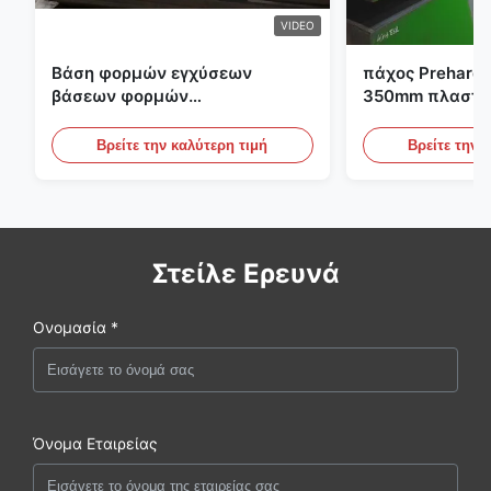
VIDEO
Βάση φορμών εγχύσεων
πάχος Preharde
βάσεων φορμών
350mm πλαστικ
προσχηματισμών S136 P20
εργαλείων φο
PET
Βρείτε την καλύτερη τιμή
Βρείτε την 
Στείλε Ερευνά
Ονομασία *
Όνομα Εταιρείας