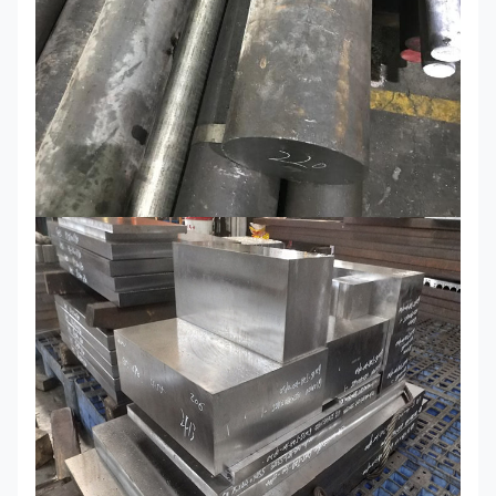
Επεξεργασία
καθαρίστε/μαύροι τραχύς/αλεμένος/ζωγρα
επιφάνειας
Ανοχή
±0.15mm
πάχους
3Cr2Mo/1.2311/1.2312/P20/1.2738/718H/P2
το /sus420j2/420/S136/P80H13/1.2344/SK
Cr12/D3/1.2080/Cr12MoV/D2/1.2379/SKD11
40Cr/5140/35CrMo/42CrMo/4140/1.7225
Υλικό
C45/C50/1045/1050/S50C/S45C/T10/T8
M2/1.338/SKH51
ΕΠΙ ΠΑΡΑΓΓΕΛΊΑ
MOQ
1 τόνος σε 25 τόνους και δέχεται τη διατ