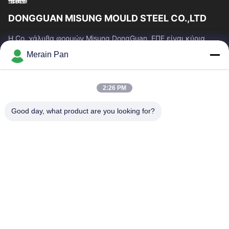
DONGGUAN MISUNG MOULD STEEL CO.,LTD
Η Co. χάλυβα φορμών Misung DongGuan, ΕΠΕ είναι κύρια
επιχείρηση του ανεφοδιασμού που ο πλαστικός χάλυβας
Merain Pan
κύβων, καυτός χάλυβας εργασίας, κρύος...
Γρήγοροι Σύνδεσμοι
2:26 PM
Σπίτι
Προϊόντα
Εμφάνιση VR
Περίπου Εμείς
Good day, what product are you looking for?
Γύρος Εργοστασίων
Ποιοτικός Έλεγχος
Μας Ελάτε Σε Επαφή Με
Ειδήσεις
Περιπτώσεις
Επικοινωνήστε Μαζί Μας
0086-769-13537200896
merain.pan@misung-steel.com