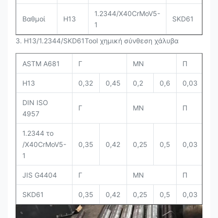
1.2344/X40CrMoV5-
Βαθμοί
H13
SKD61
1
3. H13/1.2344/SKD61Tool χημική σύνθεση χάλυβα
ASTM A681
Γ
ΜΝ
Π
S
H13
0,32
0,45
0,2
0,6
0,03
0,
DIN ISO
Γ
ΜΝ
Π
S
4957
1.2344 το
/X40CrMoV5-
0,35
0,42
0,25
0,5
0,03
0,
1
JIS G4404
Γ
ΜΝ
Π
S
SKD61
0,35
0,42
0,25
0,5
0,03
0,