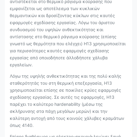
αντιστέκεται στο θερμικό ράγισμα κούρασης που
εμφανίζεται ως αποτέλεσμα των κυκλικών
θερμαντικών και δροσίζοντας κύκλων στις καυτές
εφαρμογές σχεδίασης εργασίας. Λόγω του άριστου
συνδυασμού του υψηλών ανθεκτικότητας και
αντίστασης στο θερμικό ράγισμα κούρασης (επίσης
γνωστό ως θερμότητα που ελέγχει) H13 χρησιμοποιείται
για περισσότερες καυτές εφαρμογές σχεδίασης
εργασίας από οποιοδήποτε άλλοδήποτε χάλυβα
εργαλείων.
Λόγω της υψηλής ανθεκτικότητας και της πολύ καλής
σταθερότητάς του στη θερμική επεξεργασία, H13
χρησιμοποιείται επίσης σε ποικίλες κρύες εφαρμογές
σχεδίασης εργασίας. Σε αυτές τις εφαρμογές, H13
παρέχει το καλύτερο hardenability (μέσω της
σκλήρυνσης στα πάχη μεγάλων μερών) και την
καλύτερη αντοχή από τους κοινούς χάλυβες κραμάτων
όπως 4140.
Επίσης διαθέσιμος ως ηλεκτρο-σκουριά-λειώνει ξανά