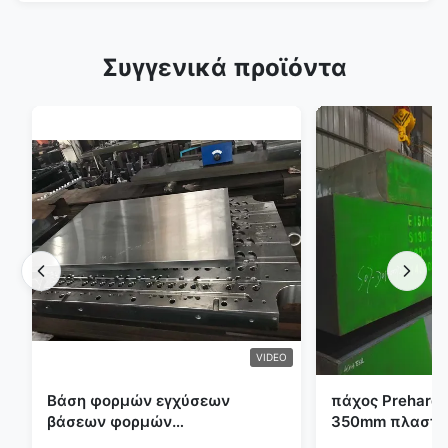
Συγγενικά προϊόντα
VIDEO
Βάση φορμών εγχύσεων
πάχος Preharde
βάσεων φορμών
350mm πλαστικ
προσχηματισμών S136 P20
εργαλείων φο