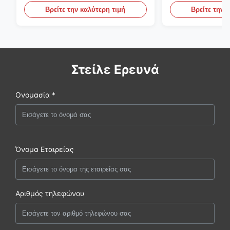
PET
Βρείτε την καλύτερη τιμή
Βρείτε την 
Στείλε Ερευνά
Ονομασία *
Όνομα Εταιρείας
Αριθμός τηλεφώνου