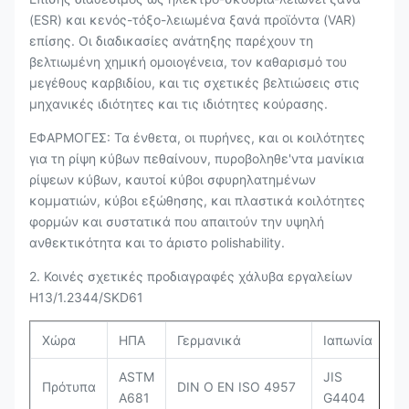
(ESR) και κενός-τόξο-λειωμένα ξανά προϊόντα (VAR)
επίσης. Οι διαδικασίες ανάτηξης παρέχουν τη
βελτιωμένη χημική ομοιογένεια, τον καθαρισμό του
μεγέθους καρβιδίου, και τις σχετικές βελτιώσεις στις
μηχανικές ιδιότητες και τις ιδιότητες κούρασης.
ΕΦΑΡΜΟΓΕΣ: Τα ένθετα, οι πυρήνες, και οι κοιλότητες
για τη ρίψη κύβων πεθαίνουν, πυροβοληθε'ντα μανίκια
ρίψεων κύβων, καυτοί κύβοι σφυρηλατημένων
κομματιών, κύβοι εξώθησης, και πλαστικά κοιλότητες
φορμών και συστατικά που απαιτούν την υψηλή
ανθεκτικότητα και το άριστο polishability.
2. Κοινές σχετικές προδιαγραφές χάλυβα εργαλείων
H13/1.2344/SKD61
Χώρα
ΗΠΑ
Γερμανικά
Ιαπωνία
ASTM
JIS
Πρότυπα
DIN Ο EN ISO 4957
A681
G4404