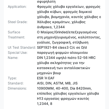
σφυρηλατη
Application:
Φραγμός χάλυβα εργαλείων, φραγμός
χάλυβα κύβων, φραγμός δομικού
χάλυβα, βιομηχανία, καυτός χάλυβας ε
Steel Grade:
Χάλυβας κραμάτων, χάλυβας
άνθρακα, 1,2344
Surface
Ο Μαύρος/Grinded/επεξεργασμένος
Treatment:
στη μηχανή/γυρισμένος, καλύπτοντας,
γυάλισε, ζωγραφική, στίλβωση
Ut Test Standard:
SEP1921-84 class3 C/c σε D/d
Special Use:
παραγωγή φορμών αλουμινίου
Name:
DIN 1,2344 υψηλό πιάτο 52-56 HRC
χάλυβα σκληρότητας για την
κατασκευή των ανταλλακτικών
μηχανών βουρ
Type:
ESR Ή EAF
Standard:
AISI, DIN, ASTM, ΜΒ, JIS
Dimensions:
10900MM, 40-400, Dia 8420mm,
επίπεδος χάλυβας εργαλείων χάλυβα
H13 εργασίας φραγμών καυτός
1,2344, 8