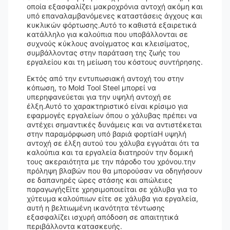
οποία εξασφαλίζει μακροχρόνια αντοχή ακόμη και
υπό επαναλαμβανόμενες καταστάσεις άγχους και
κυκλικών φόρτωσης.Αυτό το καθιστά εξαιρετικά
κατάλληλο για καλούπια που υποβάλλονται σε
συχνούς κύκλους ανοίγματος και κλεισίματος,
συμβάλλοντας στην παράταση της ζωής του
εργαλείου και τη μείωση του κόστους συντήρησης.
Εκτός από την εντυπωσιακή αντοχή του στην
κόπωση, το Mold Tool Steel μπορεί να
υπερηφανεύεται για την υψηλή αντοχή σε
έλξη.Αυτό το χαρακτηριστικό είναι κρίσιμο για
εφαρμογές εργαλείων όπου ο χάλυβας πρέπει να
αντέχει σημαντικές δυνάμεις και να αντιστέκεται
στην παραμόρφωση υπό βαριά φορτίαΗ υψηλή
αντοχή σε έλξη αυτού του χάλυβα εγγυάται ότι τα
καλούπια και τα εργαλεία διατηρούν την δομική
τους ακεραιότητα με την πάροδο του χρόνου.την
πρόληψη βλαβών που θα μπορούσαν να οδηγήσουν
σε δαπανηρές ώρες στάσης και απώλειες
παραγωγήςΕίτε χρησιμοποιείται σε χάλυβα για το
χύτευμα καλούπιων είτε σε χάλυβα για εργαλεία,
αυτή η βελτιωμένη ικανότητα τέντωσης
εξασφαλίζει ισχυρή απόδοση σε απαιτητικά
περιβάλλοντα κατασκευής.