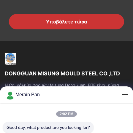
Υποβάλετε τώρα
DONGGUAN MISUNG MOULD STEEL CO.,LTD
Η Co. χάλυβα φορμών Misung DongGuan, ΕΠΕ είναι κύρια
επιχείρηση του ανεφοδιασμού που ο πλαστικός χάλυβας
Merain Pan
κύβων, καυτός χάλυβας εργασίας, κρύος...
Γρήγοροι Σύνδεσμοι
2:02 PM
Σπίτι
Προϊόντα
Εμφάνιση VR
Περίπου Εμείς
Good day, what product are you looking for?