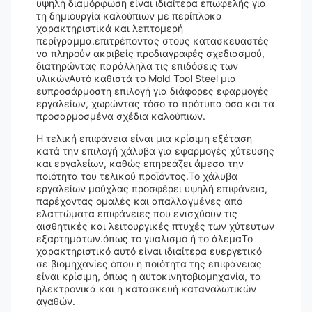
υψηλή διαμόρφωση είναι ιδιαίτερα επωφελής για
τη δημιουργία καλούπιων με περίπλοκα
χαρακτηριστικά και λεπτομερή
περίγραμμα.επιτρέποντας στους κατασκευαστές
να πληρούν ακριβείς προδιαγραφές σχεδιασμού,
διατηρώντας παράλληλα τις επιδόσεις των
υλικώνΑυτό καθιστά το Mold Tool Steel μια
ευπροσάρμοστη επιλογή για διάφορες εφαρμογές
εργαλείων, χωρώντας τόσο τα πρότυπα όσο και τα
προσαρμοσμένα σχέδια καλούπιων.
Η τελική επιφάνεια είναι μια κρίσιμη εξέταση
κατά την επιλογή χάλυβα για εφαρμογές χύτευσης
και εργαλείων, καθώς επηρεάζει άμεσα την
ποιότητα του τελικού προϊόντος.Το χάλυβα
εργαλείων μούχλας προσφέρει υψηλή επιφάνεια,
παρέχοντας ομαλές και απαλλαγμένες από
ελαττώματα επιφάνειες που ενισχύουν τις
αισθητικές και λειτουργικές πτυχές των χύτευτων
εξαρτημάτων.όπως το γυαλισμό ή το άλεμαΤο
χαρακτηριστικό αυτό είναι ιδιαίτερα ευεργετικό
σε βιομηχανίες όπου η ποιότητα της επιφάνειας
είναι κρίσιμη, όπως η αυτοκινητοβιομηχανία, τα
ηλεκτρονικά και η κατασκευή καταναλωτικών
αγαθών.