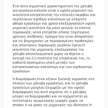
Ένα άλλο σημαντικό χαρακτηριστικό του χάλυβα
για εργαλεία καλούπι είναι η υψηλή μηχανική του
ικανότητα.επιτρέποντας την επίτευξη ακριβών και
περίπλοκων σχεδίων καλούπιων με ελάχιστη
φθορά εργαλείων και χρόνο επεξεργασίαςΗ υψηλή
μηχανική ικανότητα όχι μόνο μειώνει το κόστος
παραγωγής, αλλά επιτρέπει επίσης ταχύτερους
χρόνους απόδοσης, πράγμα που είναι απαραίτητο
για τις βιομηχανίες με περιορισμένες προθεσμίες
και απαιτήσεις παραγωγής μεγάλου όγκου.Η
ικανότητα της μηχανικής επεξεργασίας του
χάλυβα αποτελεσματικά χωρίς να θίγεται η
αντοχή του ή η ποιότητα της επιφάνειας του, το
καθιστά αγαπημένο υλικό μεταξύ των
κατασκευαστών καλούπιων και των σχεδιαστών
εργαλείων.
Η διαμόρφωση είναι εξίσου ζωτικής σημασίας στο
πλαίσιο των χάλυβα εργαλείων, και το χάλυβα
εργαλείων μούχλας ξεχωρίζει με την υψηλή
διαμόρφωση του.Αυτό σημαίνει ότι ο χάλυβας
μπορεί να διαμορφωθεί και να σχηματιστεί σε
πολύπλοκες γεωμετρικές μορφές χωρίς να
σπάσει ή να χάσει τις μηχανικές του ιδιότητες.Η