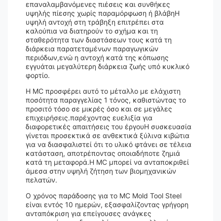
επαναλαμβανόμενες πιέσεις και συνθήκες
υψηλής πίεσης χωρίς παραμόρφωση ή βλάβηΗ
υψηλή αντοχή στη τράβηξη επιτρέπει στα
καλούπια να διατηρούν το σχήμα και τη
σταθερότητα των διαστάσεων τους κατά τη
διάρκεια παρατεταμένων παραγωγικών
περιόδων,ενώ η αντοχή κατά της κόπωσης
εγγυάται μεγαλύτερη διάρκεια ζωής υπό κυκλικό
φορτίο.
Η MC προσφέρει αυτό το μέταλλο με ελάχιστη
ποσότητα παραγγελίας 1 τόνος, καθιστώντας το
προσιτό τόσο σε μικρές όσο και σε μεγάλες
επιχειρήσεις.παρέχοντας ευελιξία για
διαφορετικές απαιτήσεις του έργουΗ συσκευασία
γίνεται προσεκτικά σε ανθεκτικά ξύλινα κιβώτια
για να διασφαλιστεί ότι το υλικό φτάνει σε τέλεια
κατάσταση, αποτρέποντας οποιαδήποτε ζημιά
κατά τη μεταφορά.Η MC μπορεί να ανταποκριθεί
άμεσα στην υψηλή ζήτηση των βιομηχανικών
πελατών.
Ο χρόνος παράδοσης για το MC Mold Tool Steel
είναι εντός 10 ημερών, εξασφαλίζοντας γρήγορη
ανταπόκριση για επείγουσες ανάγκες