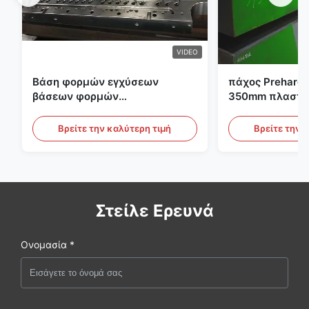
VIDEO
Βάση φορμών εγχύσεων
πάχος Preharde
βάσεων φορμών
350mm πλαστικ
προσχηματισμών S136 P20
εργαλείων φο
PET
Βρείτε την καλύτερη τιμή
Βρείτε την 
Στείλε Ερευνά
Ονομασία *