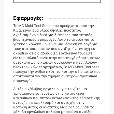
Εφαρμογές:
Το MC Mold Tool Steel, που προέρχεται από την
Κίνα, είναι ένα υλικό υψηλής ποιότητας
σχεδιασμένο ειδικά για διάφορες απαιτητικές
βιομηχανικές εφαρμογές.Αυτό το ατσάλι για το
χύτευση καλούπιων είναι μια ιδανική επιλογή για
τους κατασκευαστές που αναζητούν αντοχή και
ακρίβεια στις διαδικασίες εργαλείων τουςΕίτε
είστε εμπλεκόμενοι στην παραγωγή εξαρτημάτων
αυτοκινήτων, οικιακών συσκευών ή περίπλοκων
ηλεκτρονικών εξαρτημάτων,Το MC Mold Tool Steel
παρέχει την ανθεκτικότητα και την αξιοπιστία που
απαιτούνται για την τήρηση αυστηρών προτύπων
παραγωγής.
Αυτός ο χάλυβας εργαλείου για το χύτευμα
χρησιμοποιείται ευρέως στην κατασκευή
καλούπιων και πετρωμάτων λόγω της εξαιρετικής
αντοχής σε εφελκυσμό και αντοχής στην
κόπωση.Αυτές οι ιδιότητες διασφαλίζουν ότι το
χάλυβα εργαλείων καλούπι μπορεί να αντέξει