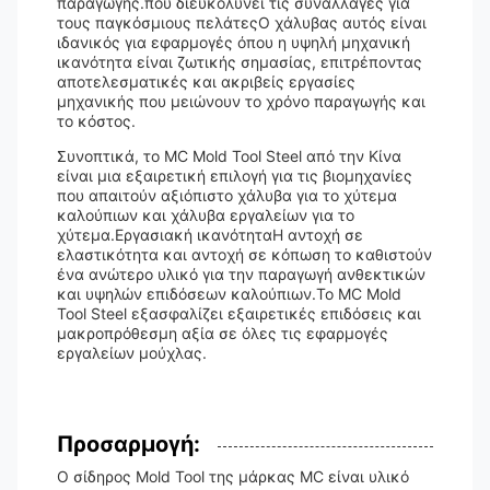
παραγωγής.που διευκολύνει τις συναλλαγές για
τους παγκόσμιους πελάτεςΟ χάλυβας αυτός είναι
ιδανικός για εφαρμογές όπου η υψηλή μηχανική
ικανότητα είναι ζωτικής σημασίας, επιτρέποντας
αποτελεσματικές και ακριβείς εργασίες
μηχανικής που μειώνουν το χρόνο παραγωγής και
το κόστος.
Συνοπτικά, το MC Mold Tool Steel από την Κίνα
είναι μια εξαιρετική επιλογή για τις βιομηχανίες
που απαιτούν αξιόπιστο χάλυβα για το χύτεμα
καλούπιων και χάλυβα εργαλείων για το
χύτεμα.Εργασιακή ικανότηταΗ αντοχή σε
ελαστικότητα και αντοχή σε κόπωση το καθιστούν
ένα ανώτερο υλικό για την παραγωγή ανθεκτικών
και υψηλών επιδόσεων καλούπιων.Το MC Mold
Tool Steel εξασφαλίζει εξαιρετικές επιδόσεις και
μακροπρόθεσμη αξία σε όλες τις εφαρμογές
εργαλείων μούχλας.
Προσαρμογή:
Ο σίδηρος Mold Tool της μάρκας MC είναι υλικό