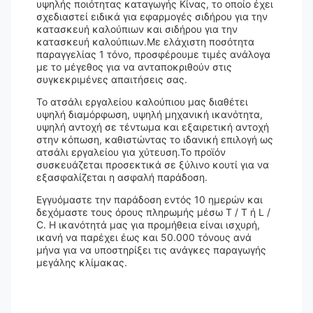
υψηλής ποιότητας καταγωγής Κίνας, το οποίο έχει
σχεδιαστεί ειδικά για εφαρμογές σιδήρου για την
κατασκευή καλούπιων και σιδήρου για την
κατασκευή καλούπιων.Με ελάχιστη ποσότητα
παραγγελίας 1 τόνο, προσφέρουμε τιμές ανάλογα
με το μέγεθος για να ανταποκριθούν στις
συγκεκριμένες απαιτήσεις σας.
Το ατσάλι εργαλείου καλούπιου μας διαθέτει
υψηλή διαμόρφωση, υψηλή μηχανική ικανότητα,
υψηλή αντοχή σε τέντωμα και εξαιρετική αντοχή
στην κόπωση, καθιστώντας το ιδανική επιλογή ως
ατσάλι εργαλείου για χύτευση.Το προϊόν
συσκευάζεται προσεκτικά σε ξύλινο κουτί για να
εξασφαλίζεται η ασφαλή παράδοση.
Εγγυόμαστε την παράδοση εντός 10 ημερών και
δεχόμαστε τους όρους πληρωμής μέσω T / T ή L /
C. Η ικανότητά μας για προμήθεια είναι ισχυρή,
ικανή να παρέχει έως και 50.000 τόνους ανά
μήνα για να υποστηρίξει τις ανάγκες παραγωγής
μεγάλης κλίμακας.