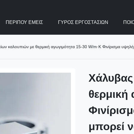
ΠΕΡΊΠΟΥ ΕΜΕΊΣ
ΓΎΡΟΣ ΕΡΓΟΣΤΑΣΊΩΝ
ΠΟΙ
 καλουπιών με θερμική αγωγιμότητα 15-30 W/m·K Φινίρισμα υψηλής επιφάνειας που μπ
Χάλυβας
θερμική 
Φινίρισ
μπορεί ν