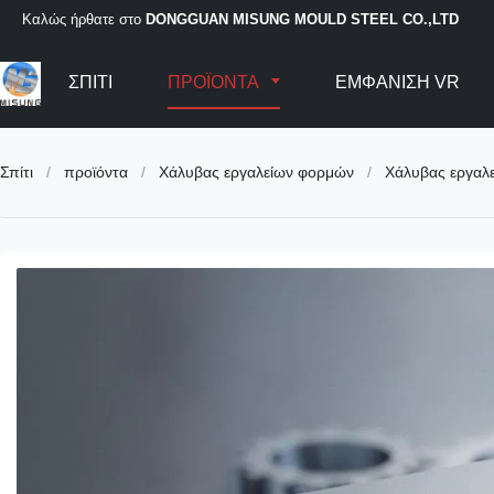
Καλώς ήρθατε στο
DONGGUAN MISUNG MOULD STEEL CO.,LTD
ΣΠΊΤΙ
ΠΡΟΪΌΝΤΑ
ΕΜΦΆΝΙΣΗ VR
Σπίτι
/
προϊόντα
/
Χάλυβας εργαλείων φορμών
/
Χάλυβας εργαλείων