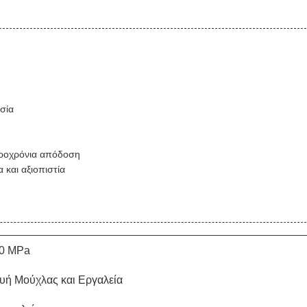
σία
ακροχρόνια απόδοση
 και αξιοπιστία
00 MPa
υή Μούχλας και Εργαλεία