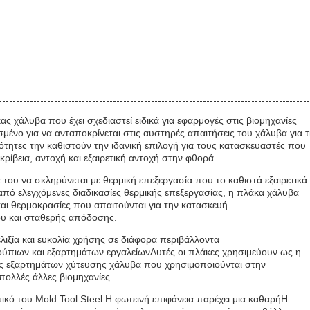
ας χάλυβα που έχει σχεδιαστεί ειδικά για εφαρμογές στις βιομηχανίες
μένο για να ανταποκρίνεται στις αυστηρές απαιτήσεις του χάλυβα για τ
ότητες την καθιστούν την ιδανική επιλογή για τους κατασκευαστές που
ίβεια, αντοχή και εξαιρετική αντοχή στην φθορά.
 του να σκληρύνεται με θερμική επεξεργασία.που το καθιστά εξαιρετικά
πό ελεγχόμενες διαδικασίες θερμικής επεξεργασίας, η πλάκα χάλυβα
 και θερμοκρασίες που απαιτούνται για την κατασκευή
ου και σταθερής απόδοσης.
λιξία και ευκολία χρήσης σε διάφορα περιβάλλοντα
ύπιων και εξαρτημάτων εργαλείωνΑυτές οι πλάκες χρησιμεύουν ως η
ιας εξαρτημάτων χύτευσης χάλυβα που χρησιμοποιούνται στην
 πολλές άλλες βιομηχανίες.
τικό του Mold Tool Steel.Η φωτεινή επιφάνεια παρέχει μια καθαρήΗ