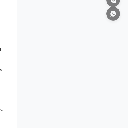
Η
το
α
ία