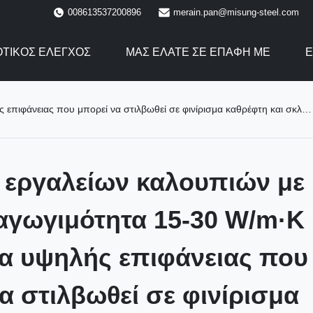
008613537200896
merain.pan@misung-steel.com
ΟΤΙΚΌΣ ΈΛΕΓΧΟΣ
ΜΑΣ ΕΛΆΤΕ ΣΕ ΕΠΑΦΉ ΜΕ
Ε
ορεί να στιλβωθεί σε φινίρισμα καθρέφτη και σκληρύνεται με θερμική επεξεργασία
 εργαλείων καλουπιών με
αγωγιμότητα 15-30 W/m·K
μα υψηλής επιφάνειας που
α στιλβωθεί σε φινίρισμα