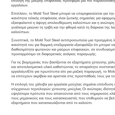
επιλογή της μαύρης επιφάνειας προσφέρει μια πιο παραδοσιακή
εργαλείων.
Επιπλέον, το Mold Tool Steel μπορεί να υπερηφανεύεται για την 
ικανότητα τελικής επιφάνειας είναι ζωτικής σημασίας για εφαρμ
εξασφαλιστεί η άψογη απελευθέρωση καλούπιων και η ανώτερη
γυάλισμα μειώνει τη τριβή και την φθορά κατά τη διάρκεια της λ
καλούπιων.
Συνοπτικά, το Mold Tool Steel αντιπροσωπεύει μια προηγμένη
ικανότητά του για θερμική επεξεργασία εξασφαλίζει ότι μπορεί ν
διαθεσιμότητα φωτεινών και μαύρων επιφανειών, σε συνδυασμό μ
προσαρμόσιμο σε διαφορετικές ανάγκες παραγωγής.
Για τις βιομηχανίες που βασίζονται σε εξαρτήματα χύτευσης χάλυ
και αποτελεσματικό υλικό.καθιστώντας το απαραίτητο συστατι
εργαλείωνΕίτε για πρωτότυπα είτε για μαζική παραγωγή, το Mo
να επιτύχουν ακρίβεια και αριστεία στις προσπάθειές τους για το
Η επιλογή του χάλυβα για εργαλεία μούχλας σημαίνει επένδυση 
σύγχρονων τεχνολογιών χύτευσης μούχλας.Οι ανώτερες ιδιότητές 
υψηλότερα πρότυπα που απαιτούνται από τους σημερινούς κλά
τους μηχανικούς και τους κατασκευαστές που επιθυμούν να βελτ
εξαρτήματα που κατασκευάζονται από το καλούπι.