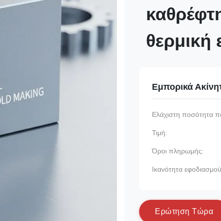
καθρέφτη
θερμική 
Εμπορικά Ακίνη
Ελάχιστη ποσότητα π
Τιμή:
Όροι πληρωμής:
Ικανότητα εφοδιασμού
Ε
ρ
ώ
τ
η
σ
η
Τ
ώ
ρ
α