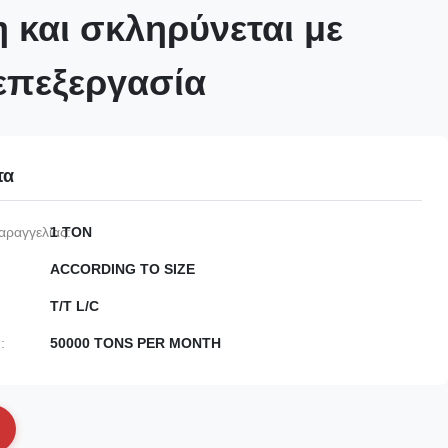
 και σκληρύνεται με
επεξεργασία
τα
αραγγελίας:
1 TON
ACCORDING TO SIZE
T/T L/C
:
50000 TONS PER MONTH