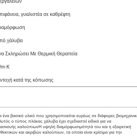
εργαλείων
πιφάνεια, γυαλιστέα σε καθρέφτη
διαμόρφωση
πό χάλυβα
να Σκληρώσει Με Θερμική Θεραπεία
/m·K
ντοχή κατά της κόπωσης
ι ένα βασικό υλικό που χρησιμοποιείται ευρέως σε διάφορες βιομηχανικ
υτός ο τύπος πλάκας χάλυβα έχει σχεδιαστεί ειδικά για να
ατασκευής καλούπιωνΗ υψηλή διαμόρφωσιμότητά του και η εξαιρετική
εκτικών και ακριβών καλούπιων, τα οποία είναι κρίσιμα για την