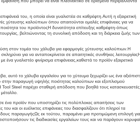
 εμφάνιση.που μπορεί να είναι πλεονεκτικό σε ορισμένα περιβάλλοντα
επιφάνειά του, η οποία είναι γυαλιστέα σε καθρέφτη.Αυτή η εξαιρετική
ογές χύτευσης καλούπιων όπου απαιτούνται ομαλές επιφάνειες για να
 ποιότητα του προϊόντοςΗ δυνατότητα επίτευξης καθρέφτη-όπως
ειτουργίας, βελτιώνοντας τη συνολική απόδοση και τη διάρκεια ζωής των
 λύση στον τομέα του χάλυβα για εφαρμογές χύτευσης καλούπιων.Η
α σκληρύνει για να ανταποκρίνεται σε απαιτητικές συνθήκες λειτουργίας
ε ένα γυαλιστέο φινίρισμα επιφάνειας,καθιστά το προϊόν εξαιρετικά
βα, αυτό το χάλυβα εργαλείου για το χύτευμα ξεχωρίζει ως ένα αξιόπισ
κό στην παραγωγή υψηλής ποιότητας καλούπιων και εξοπλισμού
ld Tool Steel παρέχει σταθερή απόδοση που βοηθά τους κατασκευαστές
 μέταλλο.
σε ένα προϊόν που υποστηρίζει τις πολύπλοκες απαιτήσεις των
του και οι ευέλικτες επιφάνειες του διασφαλίζουν ότι πληροί τα
δους παραγωγήςΩς εκ τούτου, παραμένει μια προτιμώμενη επιλογή γι
ιστοποιήσουν τις διαδικασίες εργαλείων τους και να παράγουν κορυφα