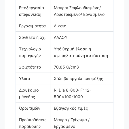
Επεξεργασία
Μαύρο/ Ξεφλουδισμένο/
επιφάνειας
Λουστρωμένο/ Εργασμένο
Εργασιμότητα
Δίκαιο.
Σύνθετο ή όχι
ΑΛΛΟΥ
Τεχνολογία
Υπό θερμή έλαση ή
παραγωγής
σφυρηλατημένη κατάσταση
Σφιχτότητα
70,85 G/cm3
Υλικό
Χάλυβα εργαλείων ψύξης
Διαθέσιμο
R: Dia 8-800· F: 12-
μέγεθος
500x100-1000
Όροι τιμών
Εξαγωγικές τιμές
Προϋποθέσεις
Μαύρο / Τρίχωμα /
παράδοσης
Εργασμένο