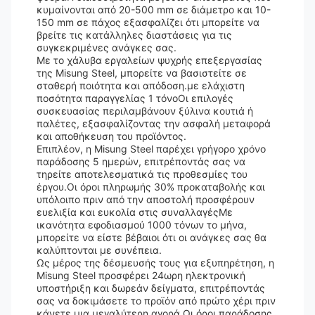
κυμαίνονται από 20-500 mm σε διάμετρο και 10-
150 mm σε πάχος εξασφαλίζει ότι μπορείτε να
βρείτε τις κατάλληλες διαστάσεις για τις
συγκεκριμένες ανάγκες σας.
Με το χάλυβα εργαλείων ψυχρής επεξεργασίας
της Misung Steel, μπορείτε να βασιστείτε σε
σταθερή ποιότητα και απόδοση.με ελάχιστη
ποσότητα παραγγελίας 1 τόνοΟι επιλογές
συσκευασίας περιλαμβάνουν ξύλινα κουτιά ή
παλέτες, εξασφαλίζοντας την ασφαλή μεταφορά
και αποθήκευση του προϊόντος.
Επιπλέον, η Misung Steel παρέχει γρήγορο χρόνο
παράδοσης 5 ημερών, επιτρέποντάς σας να
τηρείτε αποτελεσματικά τις προθεσμίες του
έργου.Οι όροι πληρωμής 30% προκαταβολής και
υπόλοιπο πριν από την αποστολή προσφέρουν
ευελιξία και ευκολία στις συναλλαγέςΜε
ικανότητα εφοδιασμού 1000 τόνων το μήνα,
μπορείτε να είστε βέβαιοι ότι οι ανάγκες σας θα
καλύπτονται με συνέπεια.
Ως μέρος της δέσμευσής τους για εξυπηρέτηση, η
Misung Steel προσφέρει 24ωρη ηλεκτρονική
υποστήριξη και δωρεάν δείγματα, επιτρέποντάς
σας να δοκιμάσετε το προϊόν από πρώτο χέρι πριν
κάνετε μια μεγαλύτερη αγορά.Οι όροι παράδοσης