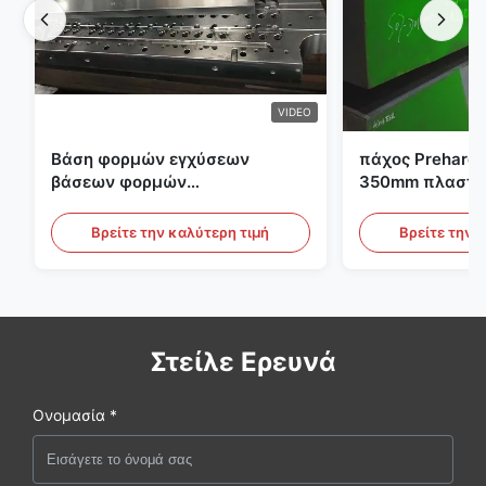
VIDEO
Βάση φορμών εγχύσεων
πάχος Preharde
βάσεων φορμών
350mm πλαστικ
προσχηματισμών S136 P20
εργαλείων φο
PET
Βρείτε την καλύτερη τιμή
Βρείτε την 
Στείλε Ερευνά
Ονομασία *