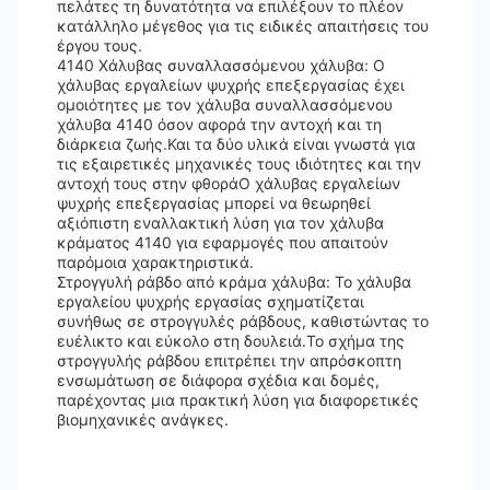
πελάτες τη δυνατότητα να επιλέξουν το πλέον
κατάλληλο μέγεθος για τις ειδικές απαιτήσεις του
έργου τους.
4140 Χάλυβας συναλλασσόμενου χάλυβα: Ο
χάλυβας εργαλείων ψυχρής επεξεργασίας έχει
ομοιότητες με τον χάλυβα συναλλασσόμενου
χάλυβα 4140 όσον αφορά την αντοχή και τη
διάρκεια ζωής.Και τα δύο υλικά είναι γνωστά για
τις εξαιρετικές μηχανικές τους ιδιότητες και την
αντοχή τους στην φθοράΟ χάλυβας εργαλείων
ψυχρής επεξεργασίας μπορεί να θεωρηθεί
αξιόπιστη εναλλακτική λύση για τον χάλυβα
κράματος 4140 για εφαρμογές που απαιτούν
παρόμοια χαρακτηριστικά.
Στρογγυλή ράβδο από κράμα χάλυβα: Το χάλυβα
εργαλείου ψυχρής εργασίας σχηματίζεται
συνήθως σε στρογγυλές ράβδους, καθιστώντας το
ευέλικτο και εύκολο στη δουλειά.Το σχήμα της
στρογγυλής ράβδου επιτρέπει την απρόσκοπτη
ενσωμάτωση σε διάφορα σχέδια και δομές,
παρέχοντας μια πρακτική λύση για διαφορετικές
βιομηχανικές ανάγκες.