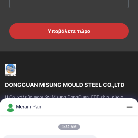
Υποβάλετε τώρα
DONGGUAN MISUNG MOULD STEEL CO.,LTD
Η Co. χάλυβα φορμών Misung DongGuan, ΕΠΕ είναι κύρια
επιχείρηση του ανεφοδιασμού που ο πλαστικός χάλυβας
Merain Pan
κύβων, καυτός χάλυβας εργασίας, κρύος...
Γρήγοροι Σύνδεσμοι
1:32 AM
Σπίτι
Προϊόντα