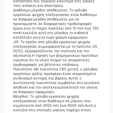
κατάσταση που ταιριάζει καλύτερα στις ειδικές
τους ανάγκες και απαιτήσεις.
Διαθέσιμο μέγεθος αποθέματος: Το χάλυβα
εργαλείων ψυχρής επεξεργασίας είναι διαθέσιμο
σε διάφορα μεγέθη αποθέματος για να
προσαρμοστεί σε διαφορετικές προδιαγραφές
έργου.ενώ το πάχος ποικίλλει από 10 mm έως 150
mmΗ ευελιξία αυτή στο μέγεθος το καθιστά
κατάλληλο για ένα ευρύ φάσμα εφαρμογών.
JIS: Το προϊόν από χάλυβα εργαλείων ψυχρής
επεξεργασίας συμμορφώνεται με το πρότυπο JIS
DC53, εξασφαλίζοντας την ποιότητα και την
αξιοπιστία.Η τήρηση των βιομηχανικών προτύπων
εγγυάται ότι το υλικό πληροί τις απαραίτητες
προδιαγραφές για βέλτιστες επιδόσεις.
Πυκνότητα: Με πυκνότητα 7,85 g/cm3, ο χάλυβας
εργαλείων ψύξης προσφέρει έναν ισορροπημένο
συνδυασμό αντοχής και βάρους.Αυτός ο
συντελεστής πυκνότητας συμβάλλει στη συνολική
απόδοση και την αποτελεσματικότητα του υλικού
σε διάφορες εφαρμογές.
Μέγεθος: Το χάλυβα εργαλείου ψυχρής
επεξεργασίας είναι διαθέσιμο σε μήκους που
κυμαίνονται από 3000 mm έως 6000 mm.Αυτή η
ευελιξία στις επιλογές μήκους παρέχει στους