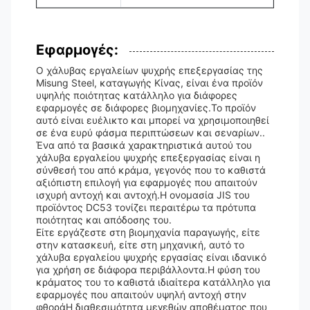
Εφαρμογές:
Ο χάλυβας εργαλείων ψυχρής επεξεργασίας της
Misung Steel, καταγωγής Κίνας, είναι ένα προϊόν
υψηλής ποιότητας κατάλληλο για διάφορες
εφαρμογές σε διάφορες βιομηχανίες.Το προϊόν
αυτό είναι ευέλικτο και μπορεί να χρησιμοποιηθεί
σε ένα ευρύ φάσμα περιπτώσεων και σεναρίων..
Ένα από τα βασικά χαρακτηριστικά αυτού του
χάλυβα εργαλείου ψυχρής επεξεργασίας είναι η
σύνθεσή του από κράμα, γεγονός που το καθιστά
αξιόπιστη επιλογή για εφαρμογές που απαιτούν
ισχυρή αντοχή και αντοχή.Η ονομασία JIS του
προϊόντος DC53 τονίζει περαιτέρω τα πρότυπα
ποιότητας και απόδοσης του.
Είτε εργάζεστε στη βιομηχανία παραγωγής, είτε
στην κατασκευή, είτε στη μηχανική, αυτό το
χάλυβα εργαλείου ψυχρής εργασίας είναι ιδανικό
για χρήση σε διάφορα περιβάλλοντα.Η φύση του
κράματος του το καθιστά ιδιαίτερα κατάλληλο για
εφαρμογές που απαιτούν υψηλή αντοχή στην
φθοράΗ διαθεσιμότητα μεγεθών αποθέματος που