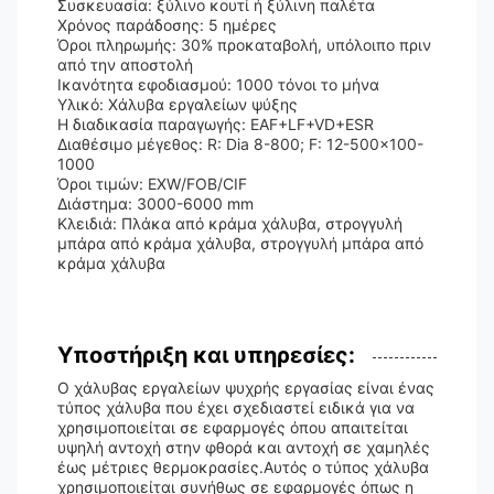
Συσκευασία: ξύλινο κουτί ή ξύλινη παλέτα
Χρόνος παράδοσης: 5 ημέρες
Όροι πληρωμής: 30% προκαταβολή, υπόλοιπο πριν
από την αποστολή
Ικανότητα εφοδιασμού: 1000 τόνοι το μήνα
Υλικό: Χάλυβα εργαλείων ψύξης
Η διαδικασία παραγωγής: EAF+LF+VD+ESR
Διαθέσιμο μέγεθος: R: Dia 8-800; F: 12-500x100-
1000
Όροι τιμών: EXW/FOB/CIF
Διάστημα: 3000-6000 mm
Κλειδιά: Πλάκα από κράμα χάλυβα, στρογγυλή
μπάρα από κράμα χάλυβα, στρογγυλή μπάρα από
κράμα χάλυβα
Υποστήριξη και υπηρεσίες:
Ο χάλυβας εργαλείων ψυχρής εργασίας είναι ένας
τύπος χάλυβα που έχει σχεδιαστεί ειδικά για να
χρησιμοποιείται σε εφαρμογές όπου απαιτείται
υψηλή αντοχή στην φθορά και αντοχή σε χαμηλές
έως μέτριες θερμοκρασίες.Αυτός ο τύπος χάλυβα
χρησιμοποιείται συνήθως σε εφαρμογές όπως η